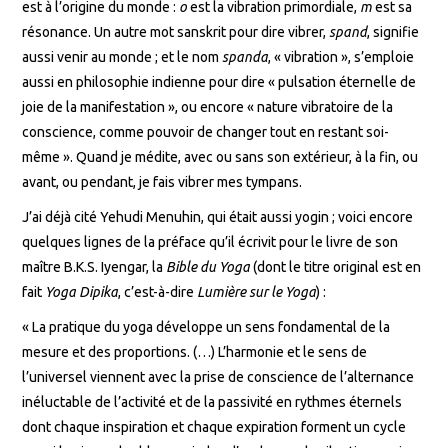
est à l’origine du monde :
o
est la vibration primordiale,
m
est sa
résonance. Un autre mot sanskrit pour dire vibrer,
spand
, signifie
aussi venir au monde ; et le nom
spanda
, « vibration », s’emploie
aussi en philosophie indienne pour dire « pulsation éternelle de
joie de la manifestation », ou encore « nature vibratoire de la
conscience, comme pouvoir de changer tout en restant soi-
même ». Quand je médite, avec ou sans son extérieur, à la fin, ou
avant, ou pendant, je fais vibrer mes tympans.
J’ai déjà cité Yehudi Menuhin, qui était aussi yogin ; voici encore
quelques lignes de la préface qu’il écrivit pour le livre de son
maître B.K.S. Iyengar, la
Bible du Yoga
(dont le titre original est en
fait
Yoga Dipika
, c’est-à-dire
Lumière sur le Yoga
) :
« La pratique du yoga développe un sens fondamental de la
mesure et des proportions. (…) L’harmonie et le sens de
l’universel viennent avec la prise de conscience de l’alternance
inéluctable de l’activité et de la passivité en rythmes éternels
dont chaque inspiration et chaque expiration forment un cycle