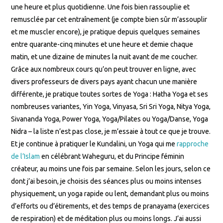
une heure et plus quotidienne. Une fois bien rassouplie et
remusclée par cet entraînement (je compte bien sûr m’assouplir
et me muscler encore), je pratique depuis quelques semaines
entre quarante-cinq minutes et une heure et demie chaque
matin, et une dizaine de minutes la nuit avant de me coucher.
Grâce aux nombreux cours qu’on peut trouver en ligne, avec
divers professeurs de divers pays ayant chacun une manière
différente, je pratique toutes sortes de Yoga : Hatha Yoga et ses
nombreuses variantes, Yin Yoga, Vinyasa, Sri Sri Yoga, Nitya Yoga,
Sivananda Yoga, Power Yoga, Yoga/Pilates ou Yoga/Danse, Yoga
Nidra – la liste n’est pas close, je m’essaie à tout ce que je trouve.
Et je continue à pratiquer le Kundalini, un Yoga qui me
rapproche
de l’Islam
en célébrant Waheguru, et du Principe féminin
créateur, au moins une fois par semaine. Selon les jours, selon ce
dont j’ai besoin, je choisis des séances plus ou moins intenses
physiquement, un yoga rapide ou lent, demandant plus ou moins
d’efforts ou d’étirements, et des temps de pranayama (exercices
de respiration) et de méditation plus ou moins longs. J’ai aussi