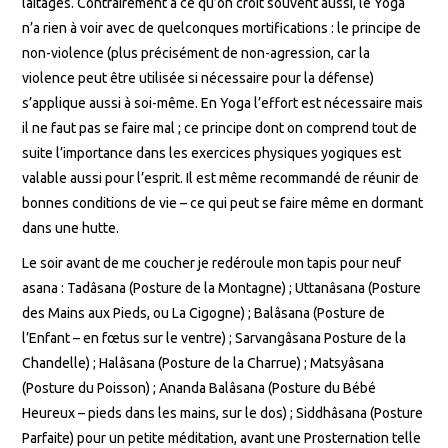
laitages. Contrairement à ce qu’on croit souvent aussi, le Yoga
n’a rien à voir avec de quelconques mortifications : le principe de
non-violence (plus précisément de non-agression, car la
violence peut être utilisée si nécessaire pour la défense)
s’applique aussi à soi-même. En Yoga l’effort est nécessaire mais
il ne faut pas se faire mal ; ce principe dont on comprend tout de
suite l’importance dans les exercices physiques yogiques est
valable aussi pour l’esprit. Il est même recommandé de réunir de
bonnes conditions de vie – ce qui peut se faire même en dormant
dans une hutte.
Le soir avant de me coucher je redéroule mon tapis pour neuf
asana : Tadâsana (Posture de la Montagne) ; Uttanâsana (Posture
des Mains aux Pieds, ou La Cigogne) ; Balâsana (Posture de
l’Enfant – en fœtus sur le ventre) ; Sarvangâsana Posture de la
Chandelle) ; Halâsana (Posture de la Charrue) ; Matsyâsana
(Posture du Poisson) ; Ananda Balâsana (Posture du Bébé
Heureux – pieds dans les mains, sur le dos) ; Siddhâsana (Posture
Parfaite) pour un petite méditation, avant une Prosternation telle