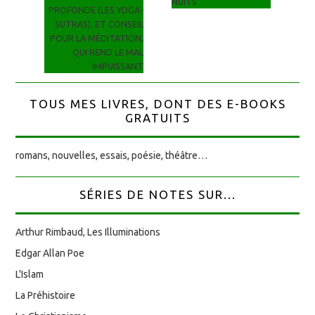
NUITS
PROFONDE (LES YOGA-
SUTRAS). ET CONSEIL
POUR LA MÉDITATION,
QUI REND LE MAL
IMPUISSANT
TOUS MES LIVRES, DONT DES E-BOOKS
GRATUITS
romans, nouvelles, essais, poésie, théâtre…
SÉRIES DE NOTES SUR...
Arthur Rimbaud, Les Illuminations
Edgar Allan Poe
L'Islam
La Préhistoire