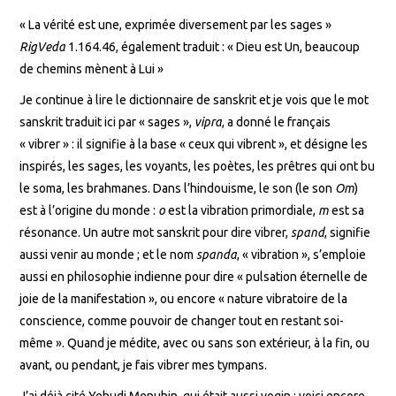
« La vérité est une, exprimée diversement par les sages »
RigVeda
1.164.46, également traduit : « Dieu est Un, beaucoup
de chemins mènent à Lui »
Je continue à lire le dictionnaire de sanskrit et je vois que le mot
sanskrit traduit ici par « sages »,
vipra
, a donné le français
« vibrer » : il signifie à la base « ceux qui vibrent », et désigne les
inspirés, les sages, les voyants, les poètes, les prêtres qui ont bu
le soma, les brahmanes. Dans l’hindouisme, le son (le son
Om
)
est à l’origine du monde :
o
est la vibration primordiale,
m
est sa
résonance. Un autre mot sanskrit pour dire vibrer,
spand
, signifie
aussi venir au monde ; et le nom
spanda
, « vibration », s’emploie
aussi en philosophie indienne pour dire « pulsation éternelle de
joie de la manifestation », ou encore « nature vibratoire de la
conscience, comme pouvoir de changer tout en restant soi-
même ». Quand je médite, avec ou sans son extérieur, à la fin, ou
avant, ou pendant, je fais vibrer mes tympans.
J’ai déjà cité Yehudi Menuhin, qui était aussi yogin ; voici encore