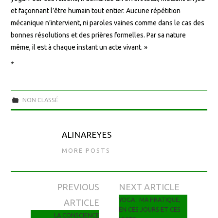
et façonnant l’être humain tout entier. Aucune répétition
mécanique n’intervient, ni paroles vaines comme dans le cas des
bonnes résolutions et des prières formelles. Par sa nature
même, il est à chaque instant un acte vivant. »
*
NON CLASSÉ
ALINAREYES
MORE POSTS
PREVIOUS
NEXT ARTICLE
Navigation des articles
YOGA : MA PRATIQUE,
ARTICLE
EN CES JOURS ET CES
LA CONSCIENCE