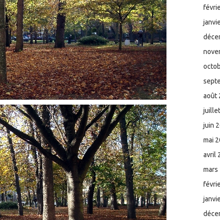
févri
janvi
déce
nove
octo
sept
août
juill
juin 
mai 
avril
mars
févri
janvi
déce