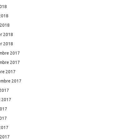
2018
 2018
 2018
er 2018
er 2018
mbre 2017
mbre 2017
bre 2017
embre 2017
 2017
et 2017
2017
2017
 2017
 2017