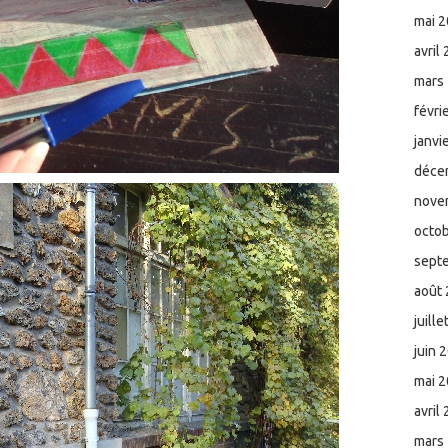
mai 
avril
mars
févri
janvi
déce
nove
octo
sept
août
juill
juin 
mai 
avril
mars