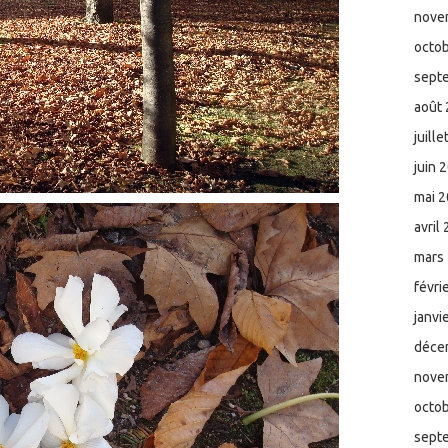
nove
octo
sept
août
juill
juin 
mai 
avril
mars
févri
janvi
déce
nove
octo
sept