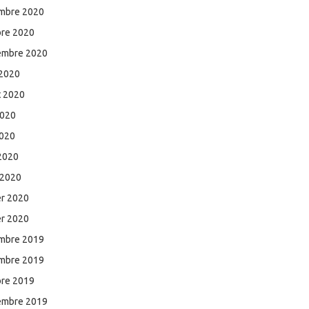
mbre 2020
bre 2020
embre 2020
 2020
et 2020
2020
2020
 2020
 2020
er 2020
er 2020
mbre 2019
mbre 2019
bre 2019
embre 2019