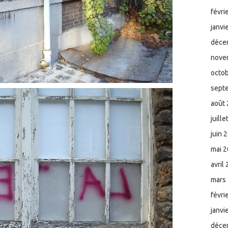
févri
janvi
déce
nove
octo
sept
août
juill
juin 
mai 
avril
mars
févri
janvi
déce