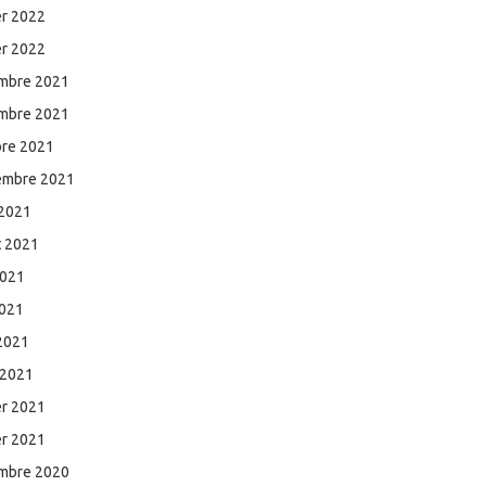
er 2022
er 2022
mbre 2021
mbre 2021
bre 2021
embre 2021
 2021
et 2021
2021
2021
 2021
 2021
er 2021
er 2021
mbre 2020