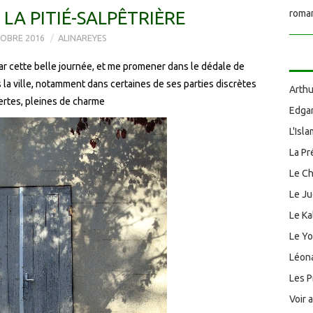
 LA PITIÉ-SALPÊTRIÈRE
roman
OBRE 2016
ALINAREYES
par cette belle journée, et me promener dans le dédale de
ns la ville, notamment dans certaines de ses parties discrètes
Arthu
ertes, pleines de charme
Edgar
L'Isl
La Pr
Le Ch
Le J
Le Ka
Le Y
Léona
Les P
Voir 