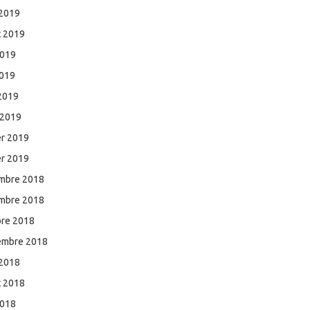
 2019
et 2019
2019
2019
 2019
 2019
er 2019
er 2019
mbre 2018
mbre 2018
bre 2018
embre 2018
 2018
et 2018
2018