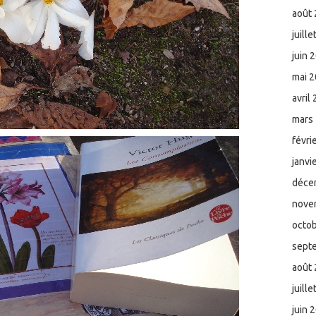
août
juill
juin 
mai 
avril
mars
févri
janvi
déce
nove
octo
sept
août
juill
juin 