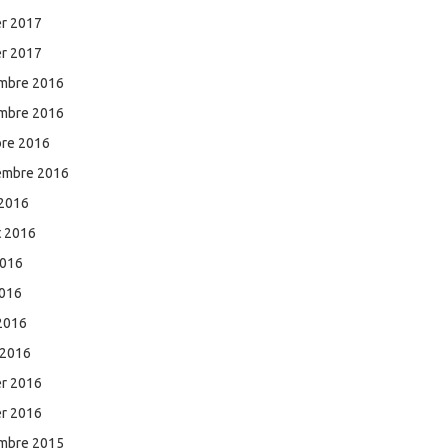
er 2017
er 2017
mbre 2016
mbre 2016
bre 2016
embre 2016
 2016
et 2016
2016
2016
 2016
 2016
er 2016
er 2016
mbre 2015