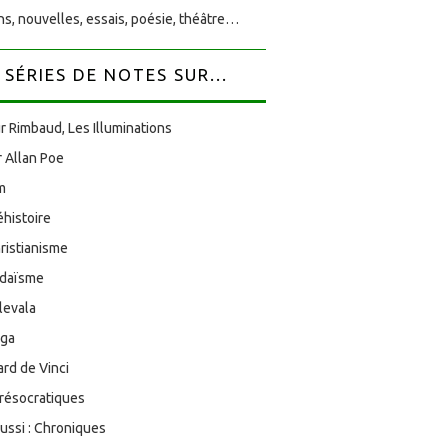
s, nouvelles, essais, poésie, théâtre…
SÉRIES DE NOTES SUR...
r Rimbaud, Les Illuminations
 Allan Poe
am
éhistoire
ristianisme
udaïsme
levala
oga
rd de Vinci
résocratiques
aussi : Chroniques