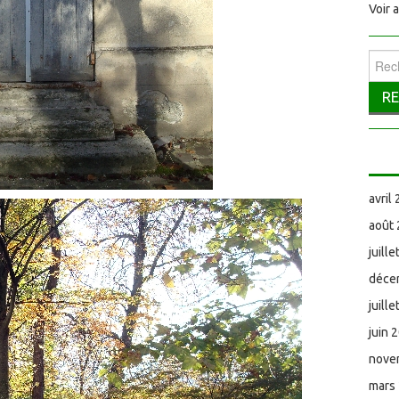
Voir 
Reche
avril
août
juill
déce
juill
juin 
nove
mars