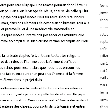
 prêtre pour être élu pape. Une femme pourrait donc l’être. Si
févri
 doit pouvoir avoir le visage de Jésus, et aussi de celle qui lui
janvi
le pape doit représenter Dieu sur terre, il nous faut nous
déce
 mais, dans nos éléments de comparaison humains, tout à la
nove
e et paternelle, et d’une miséricorde maternelle et
octo
Le représenter sur terre doit posséder ces attributs, que
homme accompli aussi bien qu’une femme accomplie en Dieu.
sept
août
e la loi brute du plus fort, ont dans toutes les religions
juill
 et des rôles de l’homme et de la femme. Il suffit de
juin 
tes saints, pour reconnaître que nous nous en sommes
mai 
ons fait qu’embourber un peu plus l’homme et la femme
avril
s élever dans le projet divin.
mars
onothéismes dans la vérité et l’entente, chacun selon sa
févri
nte les croyants, je vous rappelle les désabusés. Un pape
janvi
sie en son retour. Ceux qui suivront le Voyage deviendront
 enterré des choses, pour sortir dans la lumière et entrer
déce