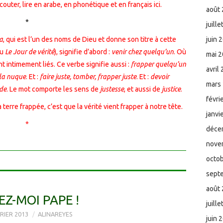
écouter, lire en arabe, en phonétique et en français
ici
.
août
*
juill
a
, qui est l’un des noms de Dieu et donne son titre à cette
juin 
u
Le Jour de vérité
), signifie d’abord :
venir chez quelqu’un
. Où
mai 
 intimement liés. Ce verbe signifie aussi :
frapper quelqu’un
avril
 la nuque
. Et :
faire juste, tomber, frapper juste
. Et :
devoir
mars
ude
. Le mot comporte les sens de
justesse
, et aussi de
justice
.
févri
a terre frappée, c’est que la vérité vient frapper à notre tête.
janvi
*
déce
nove
octo
sept
août
EZ-MOI PAPE !
juill
RIER 2013
ALINAREYES
juin 