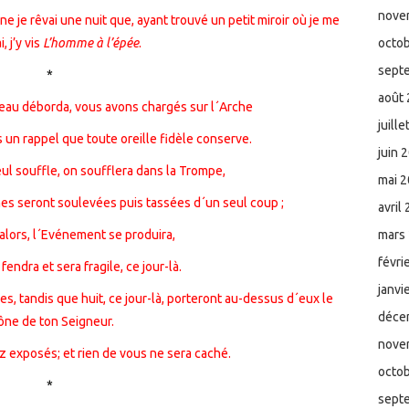
nove
une je rêvai une nuit que, ayant trouvé un petit miroir où je me
, j’y vis
L’homme à l’épée
.
octo
sept
*
août
´eau déborda, vous avons chargés sur l´Arche
juill
s un rappel que toute oreille fidèle conserve.
juin 
ul souffle, on soufflera dans la Trompe,
mai 
nes seront soulevées puis tassées d´un seul coup ;
avril
 alors, l´Evénement se produira,
mars
févri
 fendra et sera fragile, ce jour-là.
janvi
es, tandis que huit, ce jour-là, porteront au-dessus d´eux le
déce
ône de ton Seigneur.
nove
z exposés; et rien de vous ne sera caché.
octo
*
sept