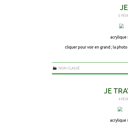
JE
5 FÉV
acrylique
cliquer pour voir en grand ; la pho
NON CLASSÉ
JE TRA
4 FÉV
acrylique