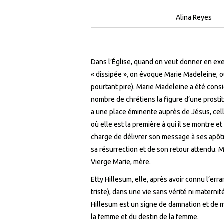
Alina Reyes
Dans l’Église, quand on veut donner en exe
« dissipée », on évoque Marie Madeleine, ou
pourtant pire). Marie Madeleine a été consi
nombre de chrétiens la figure d’une prostitu
a une place éminente auprès de Jésus, cel
où elle est la première à qui il se montre e
charge de délivrer son message à ses apôt
sa résurrection et de son retour attendu. M
Vierge Marie, mère.
Etty Hillesum, elle, après avoir connu l’erra
triste), dans une vie sans vérité ni maternit
Hillesum est un signe de damnation et de mo
la femme et du destin de la femme.