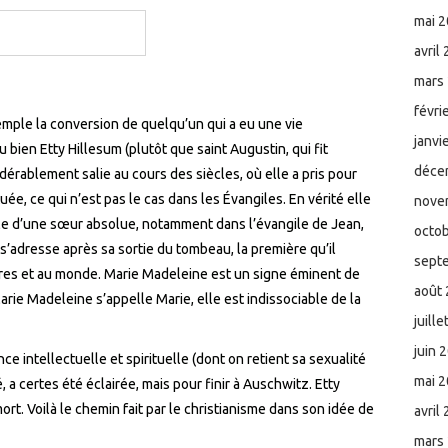
mai 
avril
mars
févri
mple la conversion de quelqu’un qui a eu une vie
janvi
 bien Etty Hillesum (plutôt que saint Augustin, qui fit
déce
dérablement salie au cours des siècles, où elle a pris pour
ée, ce qui n’est pas le cas dans les Évangiles. En vérité elle
nove
le d’une sœur absolue, notamment dans l’évangile de Jean,
octo
t s’adresse après sa sortie du tombeau, la première qu’il
sept
res et au monde. Marie Madeleine est un signe éminent de
août
arie Madeleine s’appelle Marie, elle est indissociable de la
juill
juin 
nce intellectuelle et spirituelle (dont on retient sa sexualité
mai 
é, a certes été éclairée, mais pour finir à Auschwitz. Etty
rt. Voilà le chemin fait par le christianisme dans son idée de
avril
mars