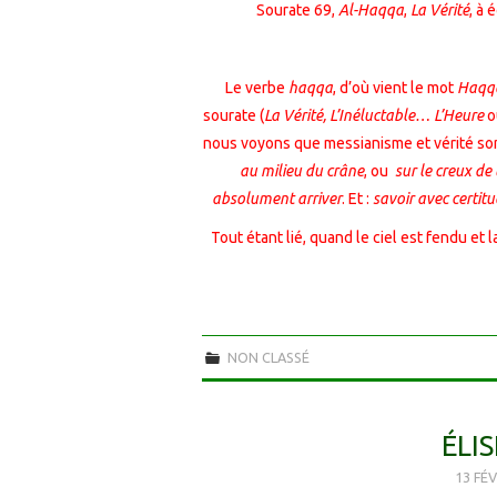
Sourate 69,
Al-Haqqa
,
La Vérité
, à 
Le verbe
haqqa
, d’où vient le mot
Haqq
sourate (
La Vérité, L’Inéluctable… L’Heure
o
nous voyons que messianisme et vérité sont
au milieu du crâne
, ou
sur le creux de
absolument arriver
. Et :
savoir avec certit
Tout étant lié, quand le ciel est fendu et l
NON CLASSÉ
ÉLIS
13 FÉV