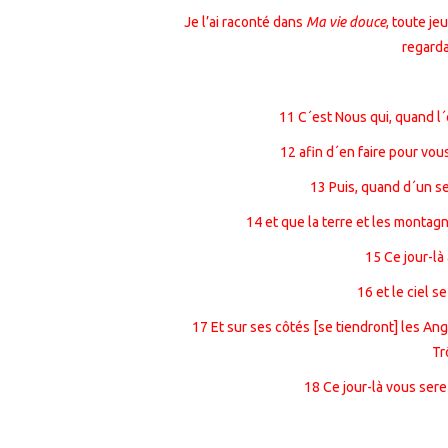
Je l’ai raconté dans
Ma vie douce
, toute je
regardai
11 C´est Nous qui, quand l
12 afin d´en faire pour vou
13 Puis, quand d´un se
14 et que la terre et les montag
15 Ce jour-là
16 et le ciel se
17 Et sur ses côtés [se tiendront] les Ang
Tr
18 Ce jour-là vous sere