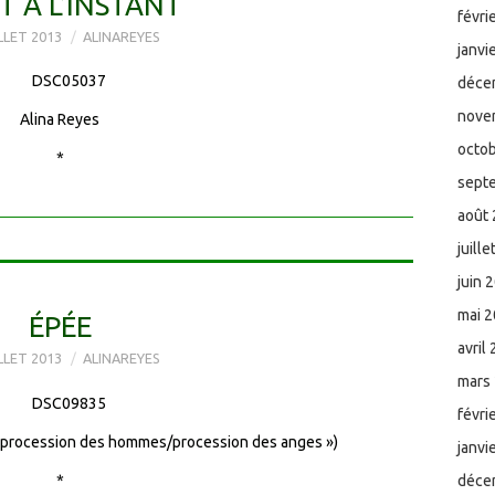
T À L’INSTANT
févri
ILLET 2013
ALINAREYES
janvi
déce
nove
Alina Reyes
octo
*
sept
août
juill
juin 
mai 
ÉPÉE
avril
ILLET 2013
ALINAREYES
mars
févri
(« procession des hommes/procession des anges »)
janvi
*
déce