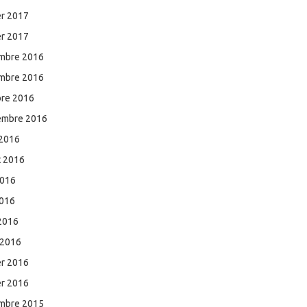
er 2017
er 2017
mbre 2016
mbre 2016
bre 2016
embre 2016
 2016
et 2016
2016
2016
 2016
 2016
er 2016
er 2016
mbre 2015