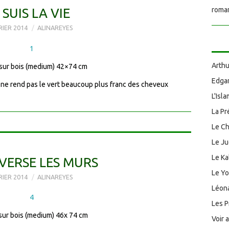
 SUIS LA VIE
roman
RIER 2014
ALINAREYES
Arthu
 sur bois (medium) 42×74 cm
Edgar
to ne rend pas le vert beaucoup plus franc des cheveux
L'Isl
La Pr
Le Ch
Le J
Le Ka
VERSE LES MURS
Le Y
RIER 2014
ALINAREYES
Léona
Les P
 sur bois (medium) 46x 74 cm
Voir 