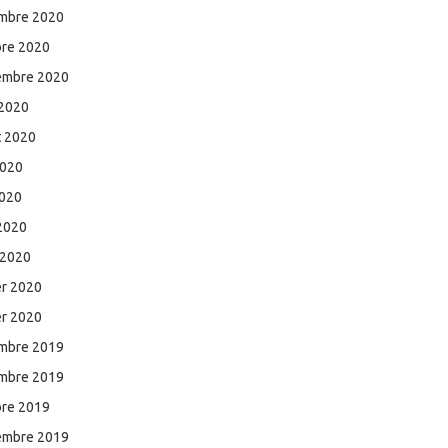
mbre 2020
bre 2020
embre 2020
 2020
et 2020
2020
2020
 2020
 2020
er 2020
er 2020
mbre 2019
mbre 2019
bre 2019
embre 2019