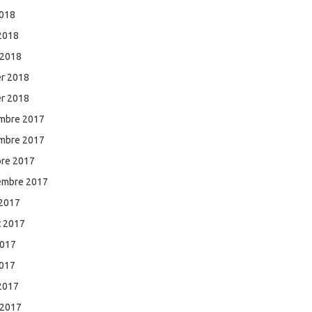
2018
 2018
 2018
er 2018
er 2018
mbre 2017
mbre 2017
bre 2017
embre 2017
 2017
et 2017
2017
2017
 2017
 2017