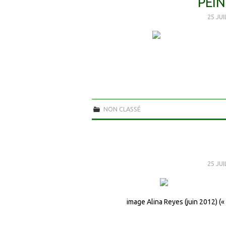
PEIN
25 JU
NON CLASSÉ
25 JU
image Alina Reyes (juin 2012) 