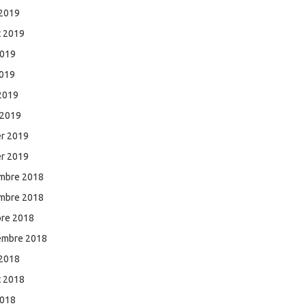
 2019
et 2019
2019
2019
 2019
 2019
er 2019
er 2019
mbre 2018
mbre 2018
bre 2018
embre 2018
 2018
et 2018
2018