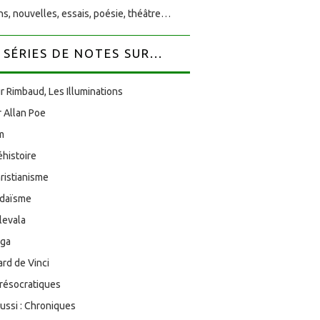
s, nouvelles, essais, poésie, théâtre…
SÉRIES DE NOTES SUR...
r Rimbaud, Les Illuminations
 Allan Poe
am
éhistoire
ristianisme
udaïsme
levala
oga
rd de Vinci
résocratiques
aussi : Chroniques