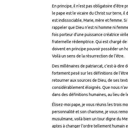
En principe, il n’est pas obligatoire d’être
le pape est le vicaire du Christ sur terre, il
est indissociable, Marie, mère et femme. Si 
rappeler que Dieu n’est ni homme ni femme
fois porteur d’une puissance créatrice viril
fraternelle rédemptrice. Qui est chargé de 
doivent en principe pouvoir posséder un 
Voilà un sens de la résurrection de l’être.
Des millénaires de patriarcat, c’est-à-dire d
fortement pesé sur les définitions de l’être
retourner aux sources de Dieu, de ses tex
considérablement éloignés. Que nous n’av
dans des définitions humaines, au lieu de le
Élisez-moi pape, je vous réunis les trois m
personnalité et son charisme, je vous remo
musulmane, voilà bien un tour digne du Mes
aptes à changer l’ordre tellement humain et