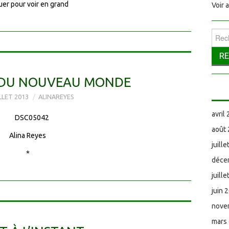
uer pour voir en grand
Voir 
Reche
 DU NOUVEAU MONDE
ILLET 2013
ALINAREYES
avril
août
Alina Reyes
juill
*
déce
juill
juin 
nove
mars