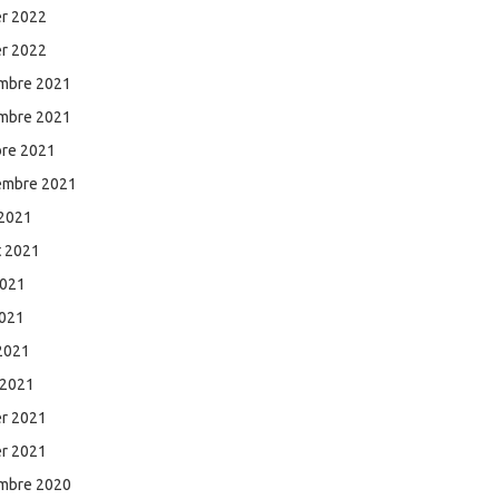
er 2022
er 2022
mbre 2021
mbre 2021
bre 2021
embre 2021
 2021
et 2021
2021
2021
 2021
 2021
er 2021
er 2021
mbre 2020