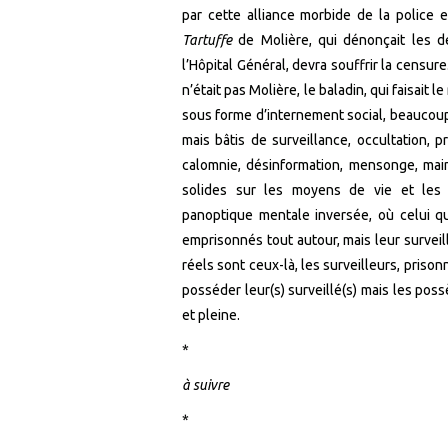
par cette alliance morbide de la police e
Tartuffe
de Molière, qui dénonçait les d
l’Hôpital Général, devra souffrir la censur
n’était pas Molière, le baladin, qui faisait 
sous forme d’internement social, beaucoup 
mais bâtis de surveillance, occultation, 
calomnie, désinformation, mensonge, main
solides sur les moyens de vie et les
panoptique mentale inversée, où celui qu
emprisonnés tout autour, mais leur surveillé
réels sont ceux-là, les surveilleurs, prison
posséder leur(s) surveillé(s) mais les poss
et pleine.
*
à suivre
*