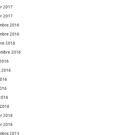
er 2017
er 2017
mbre 2016
mbre 2016
bre 2016
embre 2016
 2016
et 2016
2016
2016
 2016
 2016
er 2016
er 2016
mbre 2015