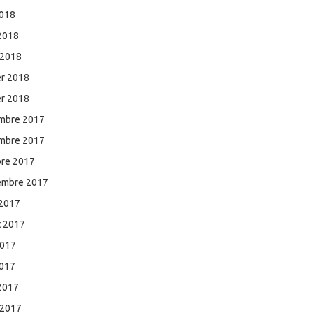
2018
 2018
 2018
er 2018
er 2018
mbre 2017
mbre 2017
bre 2017
embre 2017
 2017
et 2017
2017
2017
 2017
 2017