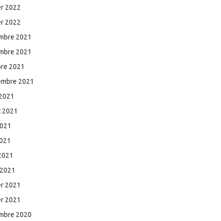
er 2022
er 2022
mbre 2021
mbre 2021
bre 2021
embre 2021
 2021
et 2021
2021
2021
 2021
 2021
er 2021
er 2021
mbre 2020