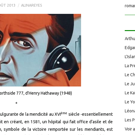
OÛT 2013
ALINAREYES
roman
Arthu
Edgar
L'Isl
La Pr
Le Ch
Le J
Le Ka
 Northside 777, d’Henry Hathaway (1948)
Le Y
*
Léona
ème
ulgurante de la mendicité au XVI
siècle -essentiellement
Les P
t en créant, en 1581, un hôpital qui fait office d’asile et de
Voir 
, symbole de la victoire remportée sur les mendiants, est