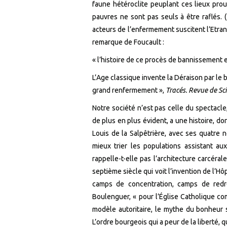
faune hétéroclite peuplant ces lieux pro
pauvres ne sont pas seuls à être raflés. (
acteurs de l’enfermement suscitent l’Etrang
remarque de Foucault :
« l’histoire de ce procès de bannissement e
L’Age classique invente la Déraison par le b
grand renfermement »,
Tracés. Revue de S
Notre société n’est pas celle du spectacle, 
de plus en plus évident, a une histoire, don
Louis de la Salpêtrière, avec ses quatre 
mieux trier les populations assistant aux 
rappelle-t-elle pas l’architecture carcéra
septième siècle qui voit l’invention de l’Hô
camps de concentration, camps de redr
Boulenguer, « pour l’Église Catholique co
modèle autoritaire, le mythe du bonheur so
L’ordre bourgeois qui a peur de la liberté, 