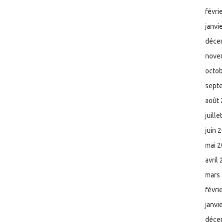
févri
janvi
déce
nove
octo
sept
août
juill
juin 
mai 
avril
mars
févri
janvi
déce