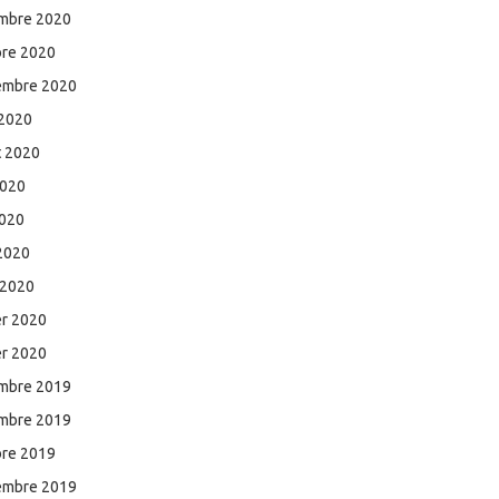
mbre 2020
bre 2020
embre 2020
 2020
et 2020
2020
2020
 2020
 2020
er 2020
er 2020
mbre 2019
mbre 2019
bre 2019
embre 2019