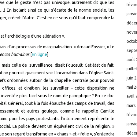
uve que le geste n’est pas univoque, autrement dit que les
févri
…) En isolant ainsi ce qui s’écarte de la norme sociale, les
janvi
er, créent l’Autre. C’est en ce sens qu’il faut comprendre la
déce
nove
st l’archéologie d’une aliénation ».
octo
iais d’un processus de marginalisation. » Arnaud Fossier, « Le
sept
ciences humaines
[
En ligne
]
août
mais celle de surveillance, disait Foucault. Cet état de fait,
juill
t on pourrait quasiment voir l’incarnation dans l’église Saint-
juin 
nefs ordonnées autour de la chapelle centrale pour pouvoir
mai 
offices, et dirait-on, les surveiller – cette disposition ne
le inventée plus tard sous le nom de panoptique ? En ce dix-
avril
pital Général, tout à la fois ébauche des camps de travail, des
mars
essement et autres goulags, comme le rappelle Camille
févri
mme pour les pays protestants, l’internement représente le
janvi
cial. La police devient un équivalent civil de la religion. »
déce
que son regard transforme en « chaos » et « folie », s’entendra