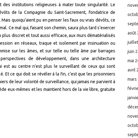
t des institutions religieuses à mater toute singularité. Le
nove
évôts de la Compagnie du Saint-Sacrement, fondatrice de
octo
e. Mais quoiqu’aient pu en penser les faux ou vrais dévôts, ce
sept
le mal. Ce mal qui, faisant son chemin, saura plus tard s’exercer
août
plus discret et tout aussi efficace, aux murs dématérialisés
juill
pression en réseaux, traque et isolement par insinuation ou
mise sur les âmes, et sur telle ou telle âme par barrages
juin 
 perspectives de développement, dans une architecture
mai 
i est au centre n’est plus le surveillant de ceux qui sont
avril
. Et ce qui doit se révéler à la fin, c’est que les prisonniers
mars
niers de leur volonté de surveillance, qui jamais ne parvient à
févri
ède eux-mêmes et les maintient hors de la vie libre, gratuite
janvi
déce
nove
octo
sept