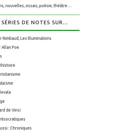
s, nouvelles, essais, poésie, théâtre…
SÉRIES DE NOTES SUR...
r Rimbaud, Les Illuminations
 Allan Poe
am
éhistoire
ristianisme
udaïsme
levala
oga
rd de Vinci
résocratiques
aussi : Chroniques