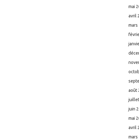
mai 
avril
mars
févri
janvi
déce
nove
octo
sept
août
juill
juin 
mai 
avril
mars