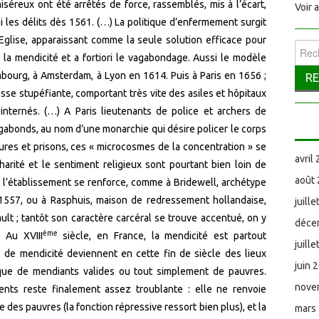
iséreux ont été arrêtés de force, rassemblés, mis à l’écart,
Voir 
i les délits dès 1561. (…) La politique d’enfermement surgit
Eglise, apparaissant comme la seule solution efficace pour
Reche
la mendicité et a fortiori le vagabondage. Aussi le modèle
ambourg, à Amsterdam, à Lyon en 1614. Puis à Paris en 1656 ;
itesse stupéfiante, comportant très vite des asiles et hôpitaux
internés. (…) A Paris lieutenants de police et archers de
agabonds, au nom d’une monarchie qui désire policer le corps
ctures et prisons, ces « microcosmes de la concentration » se
avril
charité et le sentiment religieux sont pourtant bien loin de
août
de l’établissement se renforce, comme à Bridewell, archétype
 1557, ou à Rasphuis, maison de redressement hollandaise,
juill
lt ; tantôt son caractère carcéral se trouve accentué, on y
déce
ème
 Au XVIII
siècle, en France, la mendicité est partout
juill
 de mendicité deviennent en cette fin de siècle des lieux
juin 
que de mendiants valides ou tout simplement de pauvres.
nove
ments reste finalement assez troublante : elle ne renvoie
 des pauvres (la fonction répressive ressort bien plus), et la
mars