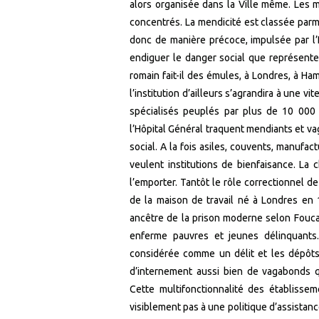
alors organisée dans la Ville même. Les m
concentrés. La mendicité est classée parm
donc de manière précoce, impulsée par l’
endiguer le danger social que représente 
romain fait-il des émules, à Londres, à H
l’institution d’ailleurs s’agrandira à une v
spécialisés peuplés par plus de 10 000 
l’Hôpital Général traquent mendiants et v
social. A la fois asiles, couvents, manufa
veulent institutions de bienfaisance. La 
l’emporter. Tantôt le rôle correctionnel 
de la maison de travail né à Londres en
ancêtre de la prison moderne selon Foucau
enferme pauvres et jeunes délinquants.
considérée comme un délit et les dépôts
d’internement aussi bien de vagabonds 
Cette multifonctionnalité des établisse
visiblement pas à une politique d’assistance