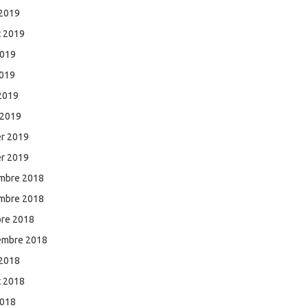
 2019
et 2019
2019
2019
 2019
 2019
er 2019
er 2019
mbre 2018
mbre 2018
bre 2018
embre 2018
 2018
et 2018
2018