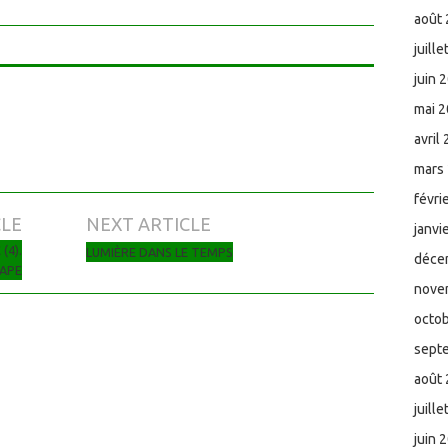
août
juill
juin 
mai 
avril
mars
févri
CLE
NEXT ARTICLE
janvi
(4).
LUMIÈRE DANS LE TEMPS
déce
PAPE
nove
octo
sept
août
juill
juin 