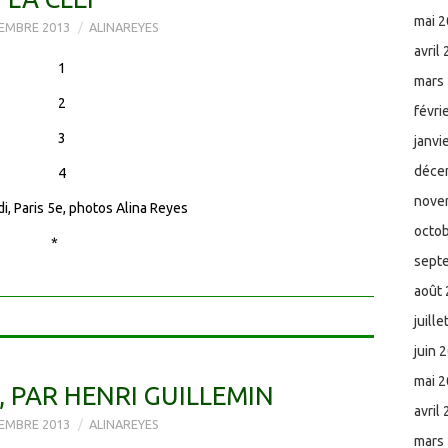
mai 
EMBRE 2013
ALINAREYES
avril
mars
févri
janvi
déce
nove
i, Paris 5e, photos Alina Reyes
octo
*
sept
août
juill
juin 
mai 
 PAR HENRI GUILLEMIN
avril
EMBRE 2013
ALINAREYES
mars