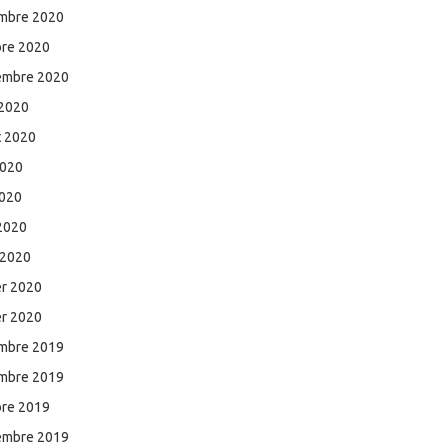
mbre 2020
bre 2020
embre 2020
 2020
et 2020
2020
2020
 2020
 2020
er 2020
er 2020
mbre 2019
mbre 2019
bre 2019
embre 2019