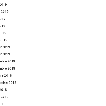
 2019
et 2019
2019
2019
 2019
 2019
er 2019
er 2019
mbre 2018
mbre 2018
bre 2018
embre 2018
 2018
et 2018
2018