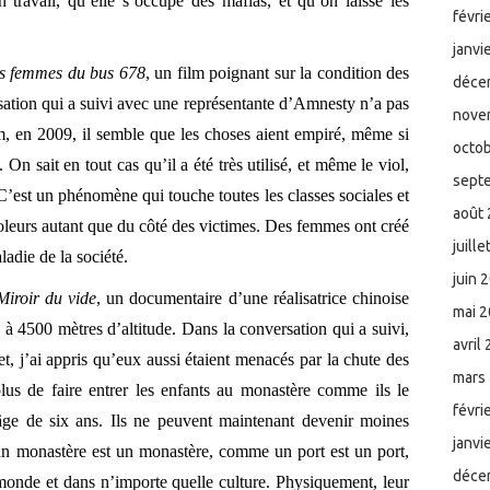
 travail, qu’elle s’occupe des mafias, et qu’on laisse les
févri
janvi
s femmes du bus 678
, un film poignant sur la condition des
déce
ation qui a suivi avec une représentante d’Amnesty n’a pas
nove
m, en 2009, il semble que les choses aient empiré, même si
octo
n sait en tout cas qu’il a été très utilisé, et même le viol,
sept
C’est un phénomène qui touche toutes les classes sociales et
août
ioleurs autant que du côté des victimes. Des femmes ont créé
juill
ladie de la société.
juin 
Miroir du vide
, un documentaire d’une réalisatrice chinoise
mai 
 à 4500 mètres d’altitude. Dans la conversation qui a suivi,
avril
et, j’ai appris qu’eux aussi étaient menacés par la chute des
mars
lus de faire entrer les enfants au monastère comme ils le
févri
l’âge de six ans. Ils ne peuvent maintenant devenir moines
janvi
 un monastère est un monastère, comme un port est un port,
déce
 monde et dans n’importe quelle culture. Physiquement, leur