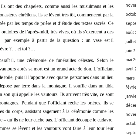
nove
. Ils ont des chapelets, comme aussi les musulmans et les
octo
astères chrétiens, ils se lèvent très tôt, commencent par la
ée par les temps de prière et d’étude des textes sacrés. Ce
sept
s oratoires de l’après-midi, très vives, où ils s’exercent à des
août
– par exemple à partir de la question : un vase est-il
juill
hèvre ?… et toi ?…
juin 
mai 
raît-il, une cérémonie de funérailles célestes. Selon le
vautours après sa mort est un grand acte de don. L’officiant
avril
e toile, puis il l’apporte avec quatre personnes dans un lieu
mars
e dépose par terre dans la montagne. Il souffle dans un tibia
févri
 son qui appelle les vautours. Ils arrivent très vite, ce sont
janvi
agnes. Pendant que l’officiant récite les prières, ils se
déce
res du corps, assistant sagement à la cérémonie comme les
nove
e – qu’ils ne leur cache pas. L’officiant découpe le cadavre.
octo
mmes se lèvent et les vautours vont faire à leur tour leur
sept