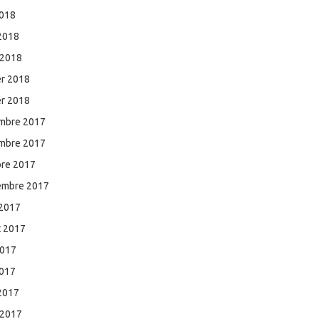
2018
 2018
 2018
er 2018
er 2018
mbre 2017
mbre 2017
bre 2017
embre 2017
 2017
et 2017
2017
2017
 2017
 2017