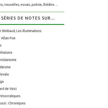
s, nouvelles, essais, poésie, théâtre…
SÉRIES DE NOTES SUR...
r Rimbaud, Les Illuminations
 Allan Poe
am
éhistoire
ristianisme
udaïsme
levala
oga
rd de Vinci
résocratiques
aussi : Chroniques