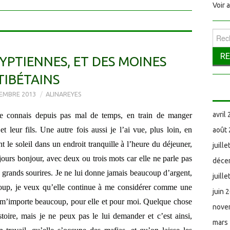
Voir 
Reche
GYPTIENNES, ET DES MOINES
TIBÉTAINS
EMBRE 2013
ALINAREYES
avril
e connais depuis pas mal de temps, en train de manger
leur fils. Une autre fois aussi je l’ai vue, plus loin, en
août
t le soleil dans un endroit tranquille à l’heure du déjeuner,
juill
jours bonjour, avec deux ou trois mots car elle ne parle pas
déce
 grands sourires. Je ne lui donne jamais beaucoup d’argent,
juill
coup, je veux qu’elle continue à me considérer comme une
juin 
la m’importe beaucoup, pour elle et pour moi. Quelque chose
nove
toire, mais je ne peux pas le lui demander et c’est ainsi,
mars