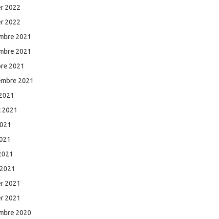
er 2022
er 2022
mbre 2021
mbre 2021
bre 2021
embre 2021
 2021
et 2021
2021
2021
 2021
 2021
er 2021
er 2021
mbre 2020