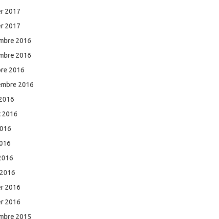
er 2017
er 2017
mbre 2016
mbre 2016
bre 2016
embre 2016
 2016
et 2016
2016
2016
 2016
 2016
er 2016
er 2016
mbre 2015