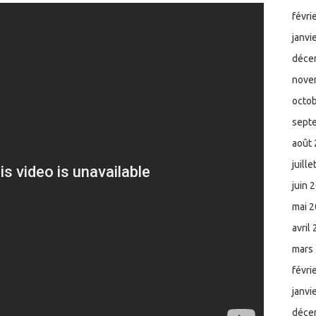
févri
janvi
déce
nove
octo
sept
août
juill
juin 
mai 
avril
mars
févri
janvi
déce