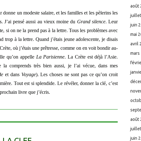
août
 donne un modeste salaire, et les familles et les pèlerins les
juill
es. J’ai pensé aussi au vieux moine du
Grand silence
. Leur
juin 
te, si on ne la prend pas à la lettre. Tous les problèmes avec
mai 
d trop à la lettre. Quand j’étais jeune adolescente, je disais
avril
n Crète, où j’étais une prêtresse, comme on en voit bondir au-
mars
elle qu’on appelle
La Parisienne
. La Crète est déjà l’Asie.
févri
e la comprends très bien aussi, je l’ai vécue, dans mes
janvi
de
et dans
Voyage
). Les choses ne sont pas ce qu’on croit
déce
lumière. Tout est si splendide. Le révéler, donner la clé, c’est
nove
prochain livre que j’écris.
octo
sept
août
juill
juin 
LA CLEF