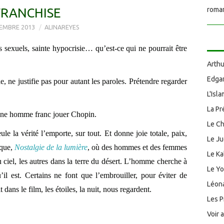
FRANCHISE
roman
EMBRE 2013
ALINAREYES
us sexuels, sainte hypocrisie… qu’est-ce qui ne pourrait être
Arthu
Edgar
e, ne justifie pas pour autant les paroles. Prétendre regarder
L'Isl
La Pr
eune homme franc jouer Chopin.
Le Ch
e la vérité l’emporte, sur tout. Et donne joie totale, paix,
Le J
ique,
Nostalgie de la lumière
, où des hommes et des femmes
Le Ka
 ciel, les autres dans la terre du désert. L’homme cherche à
Le Y
’il est. Certains ne font que l’embrouiller, pour éviter de
Léona
 dans le film, les étoiles, la nuit, nous regardent.
Les P
Voir 