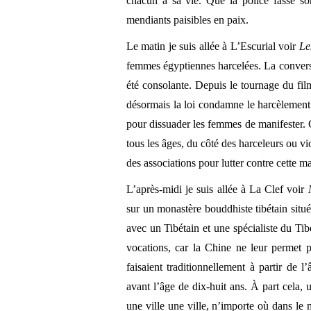
chacun a sa vie. Que la police fasse son
mendiants paisibles en paix.
Le matin je suis allée à L’Escurial voir
Le
femmes égyptiennes harcelées. La convers
été consolante. Depuis le tournage du fil
désormais la loi condamne le harcèlement. O
pour dissuader les femmes de manifester. 
tous les âges, du côté des harceleurs ou v
des associations pour lutter contre cette ma
L’après-midi je suis allée à La Clef voir
sur un monastère bouddhiste tibétain situé
avec un Tibétain et une spécialiste du Tib
vocations, car la Chine ne leur permet p
faisaient traditionnellement à partir de 
avant l’âge de dix-huit ans. À part cela,
une ville une ville, n’importe où dans le