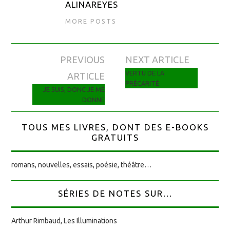
ALINAREYES
MORE POSTS
PREVIOUS
NEXT ARTICLE
Navigation des articles
VERTU DE LA
ARTICLE
PRÉCARITÉ
JE SUIS, DONC JE ME
DONNE
TOUS MES LIVRES, DONT DES E-BOOKS
GRATUITS
romans, nouvelles, essais, poésie, théâtre…
SÉRIES DE NOTES SUR...
Arthur Rimbaud, Les Illuminations