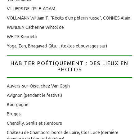
VILLIERS DE L'ISLE-ADAM
VOLLMANN William T., "Récits d'un pèlerin russe", CONNES Alain
WENDEN Catherine Wihtol de
WHITE Kenneth
Yoga, Zen, Bhagavad-Gita… (textes et ouvrages sur)
HABITER POÉTIQUEMENT : DES LIEUX EN
PHOTOS
Auvers-sur-Oise, chez Van Gogh
Avignon (pendant le festival)
Bourgogne
Bruges
Chantilly, Senlis et alentours
Château de Chambord, bords de Loire, Clos Lucé (dernière
demeure de Léonard de Vinci)