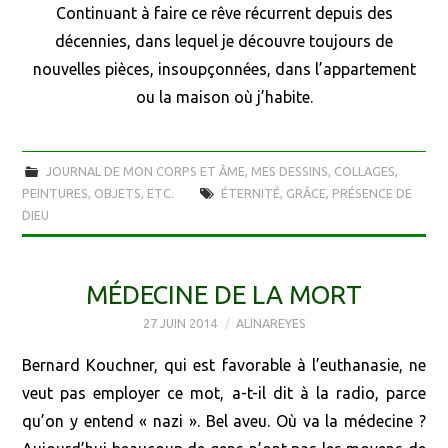
Continuant à faire ce rêve récurrent depuis des
décennies, dans lequel je découvre toujours de
nouvelles pièces, insoupçonnées, dans l’appartement
ou la maison où j’habite.
JOURNAL DE MON CORPS ET ÂME
,
MES DESSINS, COLLAGES,
PEINTURES, OBJETS, ETC.
ÉTERNITÉ
,
GRÂCE
,
PRÉSENCE DE
DIEU
MÉDECINE DE LA MORT
27 JUIN 2014
ALINAREYES
Bernard Kouchner, qui est favorable à l’euthanasie, ne
veut pas employer ce mot, a-t-il dit à la radio, parce
qu’on y entend « nazi ». Bel aveu. Où va la médecine ?