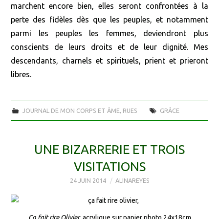
marchent encore bien, elles seront confrontées à la
perte des fidèles dès que les peuples, et notamment
parmi les peuples les femmes, deviendront plus
conscients de leurs droits et de leur dignité. Mes
descendants, charnels et spirituels, prient et prieront
libres.
JOURNAL DE MON CORPS ET ÂME
,
RUES
GRÂCE
UNE BIZARRERIE ET TROIS
VISITATIONS
24 JUIN 2014
ALINAREYES
Ça fait rire Olivier
, acrylique sur papier photo 24x18cm