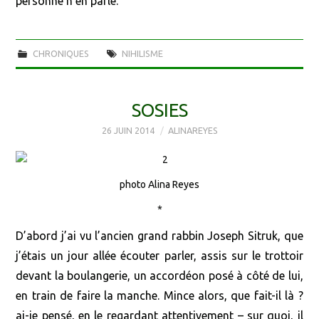
personne n’en parle.
CHRONIQUES
NIHILISME
SOSIES
26 JUIN 2014
ALINAREYES
photo Alina Reyes
*
D’abord j’ai vu l’ancien grand rabbin Joseph Sitruk, que
j’étais un jour allée écouter parler, assis sur le trottoir
devant la boulangerie, un accordéon posé à côté de lui,
en train de faire la manche. Mince alors, que fait-il là ?
ai-je pensé, en le regardant attentivement – sur quoi, il