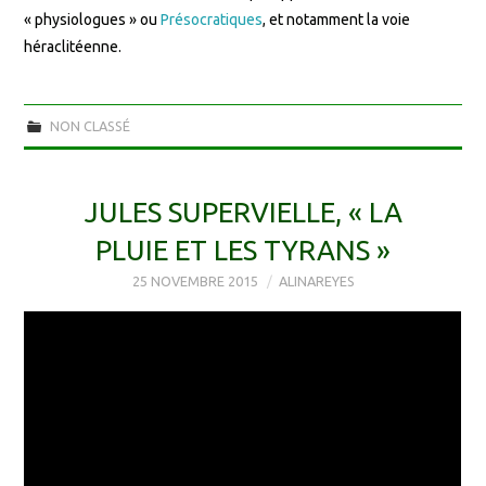
« physiologues » ou
Présocratiques
, et notamment la voie
héraclitéenne.
NON CLASSÉ
JULES SUPERVIELLE, « LA
PLUIE ET LES TYRANS »
25 NOVEMBRE 2015
ALINAREYES