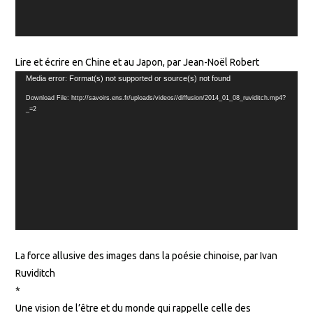
Lire et écrire en Chine et au Japon, par Jean-Noël Robert
Lecteur
Media error: Format(s) not supported or source(s) not found
vidéo
Download File: http://savoirs.ens.fr/uploads/videos//diffusion/2014_01_08_ruviditch.mp4?
_=2
La force allusive des images dans la poésie chinoise, par Ivan
Ruviditch
*
Une vision de l’être et du monde qui rappelle celle des