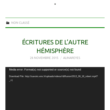
*
NON CLASSÉ
ÉCRITURES DE L’AUTRE
HÉMISPHÈRE
26 NOVEMBRE 2015
ALINAREYES
Lecteur
Media error: Format(s) not supported or source(s) not found
vidéo
Download File: http://savoirs.ens.fr/uploads/videos//diffusion/2013_09_18_robert.mp4?
_=1