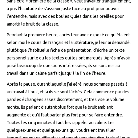
sans être « première de la classe », veut travailler tranquillement,
a pris l’habitude de s’asseoir juste face au prof pour pouvoir
l’entendre, mais avec des boules Quiès dans les oreilles pour
amortir le bruit de la classe.
Pendant la première heure, après leur avoir exposé ce qu’étaient
selon moi le cours de français et la littérature, je leur ai demandé,
plutôt que l’habituelle fiche de présentation, d’écrire un texte
personnel sur le ou les textes qui les ont marqués. Après m’avoir
posé beaucoup de questions intéressées, ils se sont mis au
travail dans un calme parfait jusqu’à la fin de l’heure.
Après la pause, durant laquelle j’ai aéré, nous sommes passés à
un travail à l’oral, et là ils se sont lâchés. Cela commence par des
paroles échangées assez discrètement, et très vite le volume
monte, ils parlent d’autant plus fort que le bruit ambiant
augmente et qu’il faut parler plus fort pour se faire entendre.
Toutes les cinq minutes il faut les rappeler au calme. Les
quelques-unes et quelques-uns qui voudraient travailler
tranquillement souffrent visiblement sans rien dire. Malgré leurs