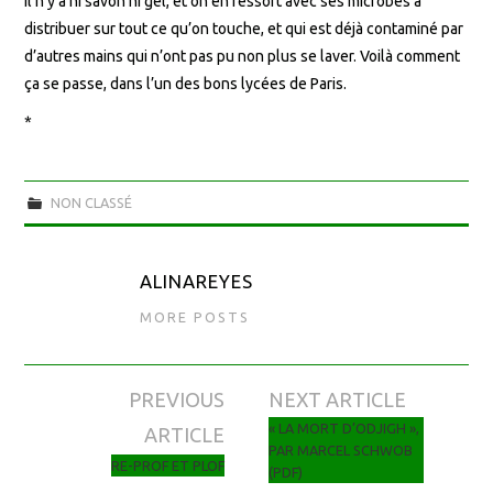
il n’y a ni savon ni gel, et on en ressort avec ses microbes à
distribuer sur tout ce qu’on touche, et qui est déjà contaminé par
d’autres mains qui n’ont pas pu non plus se laver. Voilà comment
ça se passe, dans l’un des bons lycées de Paris.
*
NON CLASSÉ
ALINAREYES
MORE POSTS
PREVIOUS
NEXT ARTICLE
Navigation des articles
« LA MORT D’ODJIGH »,
ARTICLE
PAR MARCEL SCHWOB
RE-PROF ET PLOF
(PDF)