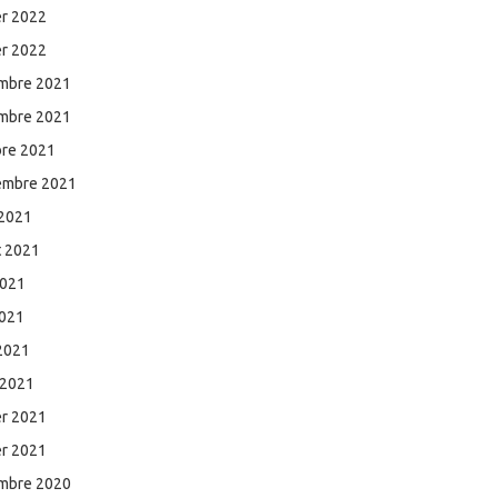
er 2022
er 2022
mbre 2021
mbre 2021
bre 2021
embre 2021
 2021
et 2021
2021
2021
 2021
 2021
er 2021
er 2021
mbre 2020