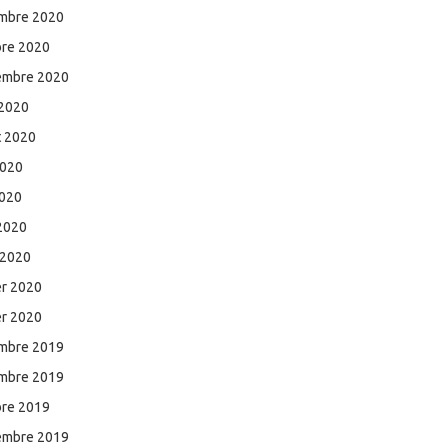
mbre 2020
bre 2020
embre 2020
 2020
et 2020
2020
2020
 2020
 2020
er 2020
er 2020
mbre 2019
mbre 2019
bre 2019
embre 2019