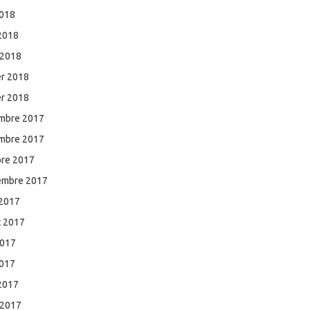
2018
 2018
 2018
er 2018
er 2018
mbre 2017
mbre 2017
bre 2017
embre 2017
 2017
et 2017
2017
2017
 2017
 2017