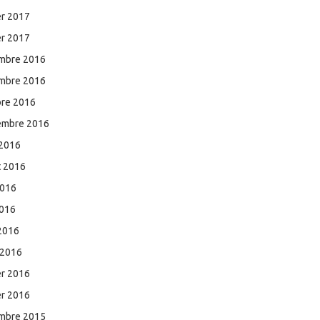
er 2017
er 2017
mbre 2016
mbre 2016
bre 2016
embre 2016
 2016
et 2016
2016
2016
 2016
 2016
er 2016
er 2016
mbre 2015