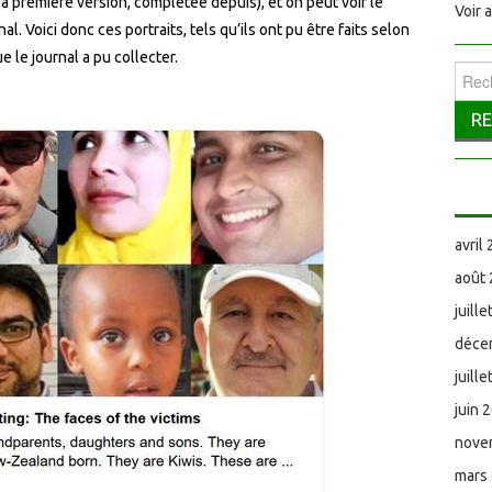
s sa première version, complétée depuis), et on peut voir le
Voir 
l. Voici donc ces portraits, tels qu’ils ont pu être faits selon
e le journal a pu collecter.
Reche
avril
août
juill
déce
juill
juin 
nove
mars