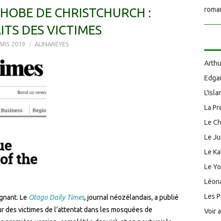
HOBE DE CHRISTCHURCH :
roman
TS DES VICTIMES
ARS 2019
ALINAREYES
Arthu
Edgar
L'Isl
La Pr
Le Ch
Le J
Le Ka
Le Y
Léona
Les P
oignant. Le
Otago Daily Times
, journal néozélandais, a publié
sur des victimes de l’attentat dans les mosquées de
Voir 