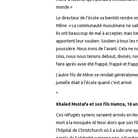
monde »
Le directeur de
l’école
va
bientôt rendre vis
Milne. « La communauté musulmane ne sait to
Ils ont beaucoup de mal à accepter, mais
apportent leur soutien.
Soutien à tous les 
poussière. Nous irons de l’avant. Cela ne n
Unis, nous nous tenons debout, divisés, no
faire après avoir été frappé,
frapp
é et
frapp
L’autre fils de Milne se rendait généraleme
jumelle était à l’école quand c’est arrivé.
*
Khaled Mustafa et son fils Hamza, 16 an
C
es réfugiés syriens seraient arrivés en 
mort à la mosquée Al Noor alors que son fils
l’hôpital de Christchurch où il a subi une op
parole de Solidarité syrienne néo-zélandaise,