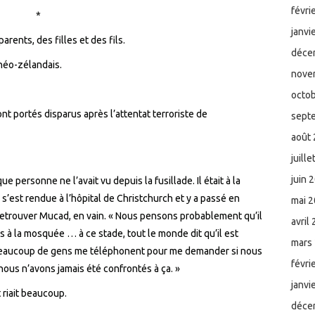
févri
*
janvi
rents, des filles et des fils.
déce
néo-zélandais.
nove
octo
ont portés disparus après
l’attentat terroriste
de
sept
août
juill
juin 
e personne ne l’avait vu depuis la fusillade. Il était à la
 s’est rendue à l’hôpital de Christchurch et y a passé en
mai 
retrouver Mucad, en vain. « Nous pensons probablement qu’il
avril
 à la mosquée … à ce stade, tout le monde dit qu’il est
mars
beaucoup de gens me téléphonent pour me demander si
nous
févri
ous n’avons jamais
été confrontés à ça
. »
janvi
t riait beaucoup
.
déce