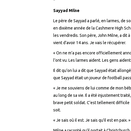
*
Say
y
ad Milne
Le père de Sayyad a parlé, en larmes, de so
en
dixième année de
la Cashmere High Sch
les vendredis. Son père, John Milne, a dit à
vient d’avoir 14 ans. Je vais le récupérer.
«
On ne m’a
pas encore officiellement anno
l’ont
vu.
L
es larmes aident. Les gens aident
Il dit
qu’on lui a dit
que Sayyad était allongé
que Sayyad était un joueur de football pas
« Je me souviens de lui comme de mon bébé
au long de
sa vie. Il a été injustement trait
brave petit soldat. C’est tellement difficil
soit.
« Je sais où il est. Je sais qu’il est en paix. »
Milne a raconté qu’il portait à Christchurch