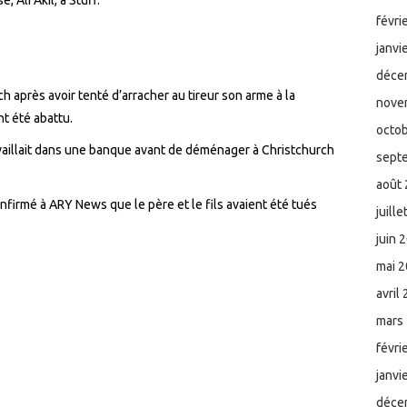
févri
janvi
déce
ch après avoir tenté d’
arracher au tireur
son
arme à la
nove
t été abattu.
octo
ravaillait dans une banque avant de déménager à Christchurch
sept
août
confirmé à ARY News que
le père et le fils
avai
en
t été tué
s
juill
juin 
mai 
avril
mars
févri
janvi
déce