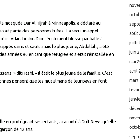
nove
octo
la mosquée Dar Al Hijrah à Minneapolis, a déclaré au
sept
sait partie des personnes tuées. Il a reçu un appel
août
ère, Adan Ibrahin Dirie, également blessé par balle à
juill
appés sains et saufs, mais le plus jeune, Abdullahi, a été
juin 
u des années 90 en tant que réfugiée et s’était réinstallée en
mai 
avril
ns, » dit Hashi. « Il était le plus jeune de la famille. C’est
mars
onnes pensent que les musulmans de leur pays en font
févri
janvi
déce
nove
alle
en
protégeant ses enfants, a raconté à Gulf News qu’elle
octo
 garçon de 12 ans.
sept