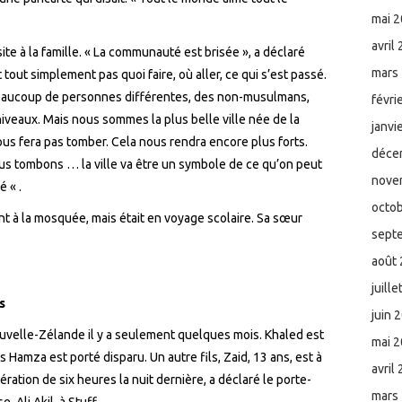
mai 
avril
ite à la famille. « La communauté est brisée », a déclaré
mars
ut simplement pas quoi faire, où aller, ce qui s’est passé.
 beaucoup de personnes différentes, des non-musulmans,
févri
niveaux.
Mais nous sommes la plus belle ville
née
de la
janvi
ous fera pas tomber. Cela nous rendra encore plus forts.
déce
us tombons … la ville va être un symbole de ce qu’
on
peut
nove
é « .
octo
nt à la mosquée, mais était en voyage scolaire. Sa sœur
sept
août
juill
s
juin 
Nouvelle-Zélande
il y a
seulement
quelques mois. Khaled est
mai 
 Hamza est porté disparu. Un autre fils, Zaid, 13 ans, est à
avril
ération de six heures la nuit dernière, a déclaré le porte-
mars
 Ali Akil, à Stuff.