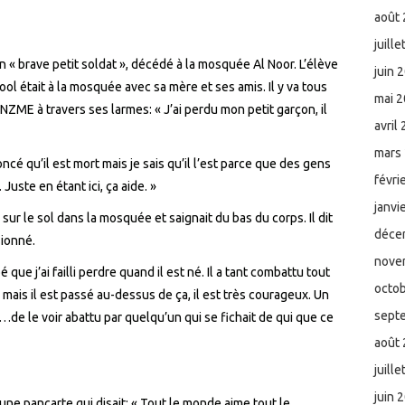
août
juill
n « brave petit soldat », décédé à la mosquée Al Noor. L’
élève
juin 
ool
était à la mosquée avec sa mère et ses amis. Il
y va
tous
mai 
 NZME à travers ses larmes: « J’ai perdu mon petit garçon, il
avril
mars
ncé qu’il
est mort
mais je sais qu’il l’
est
parce qu
e des gens
févri
. Juste
en étant
ici, ça aide. »
janvi
 sur le sol dans la mosquée et saignait
du bas
du corps. Il dit
déce
sionné.
nove
 que j’ai
failli perdre
quand il est né.
Il a tant combattu tout
octo
é, mais il est passé au-dessus de ça, il est très courageux. Un
sept
e …de le voir abattu par quelqu’un qui se fichait de qui que ce
août
juill
juin 
 une pancarte qui disait: « Tout le monde aime tout le