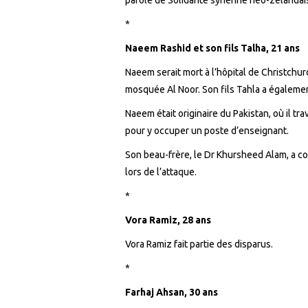
*
Naeem Rashid et son fils Talha, 21 ans
Naeem serait mort à l’hôpital de Christchur
mosquée Al Noor. Son fils Tahla a égalemen
Naeem était originaire du Pakistan, où il t
pour y occuper un poste d’enseignant.
Son beau-frère, le Dr Khursheed Alam, a 
lors de l’attaque.
*
Vora Ramiz, 28
ans
Vora
Ramiz
fait partie d
es disparus.
*
Farhaj Ahsan, 30 ans