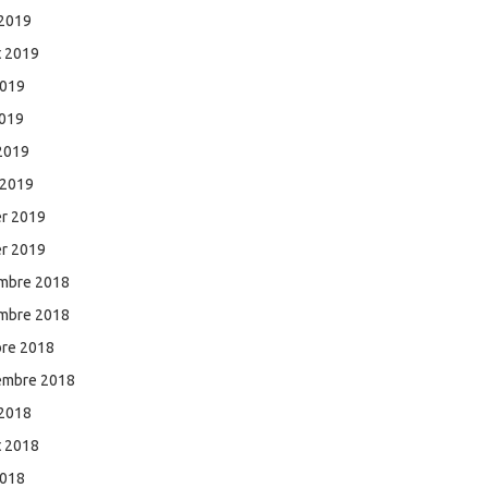
 2019
et 2019
2019
2019
 2019
 2019
er 2019
er 2019
mbre 2018
mbre 2018
bre 2018
embre 2018
 2018
et 2018
2018