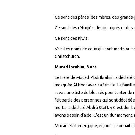
Ce sont des pères, des mères, des grands-pa
Ce sont des réfugiés, des immigrés et des 
Ce sont des Kiwis.
Voici
les noms de ceux qui sont morts ou s
Christchurch.
Mucad Ibrahim, 3
ans
Le frère de Mucad, Abdi Ibrahim, a déclaré qu
mosquée Al Noor avec sa famille. La famille
revue une liste de blessés pour tenter de 
fait partie des personnes qui sont décédées
mort », a déclaré Abdi à Stuff. « C’est
dur
, 
av
ons
besoin d’aide. C’est
un dur
moment, n
Mucad était énergique, enjoué,
il
souriait e