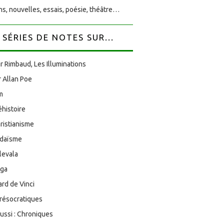
s, nouvelles, essais, poésie, théâtre…
SÉRIES DE NOTES SUR...
r Rimbaud, Les Illuminations
 Allan Poe
am
éhistoire
ristianisme
udaïsme
levala
oga
rd de Vinci
résocratiques
aussi : Chroniques