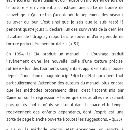
est encore un être humain et qu’il existe un monde en dehors de
la torture – en viennent à constituer une sorte de bouée de
sauvetage. « Quatre fois j’ai entendu le pépiement des oiseaux
au lever du jour. C’est ainsi que je sais que je suis resté là
pendant quatre jours », déclara l’un des survivants de la dernière
dictature de l’Uruguay rapportant le souvenir d’une période de
torture particulièrement brutale. » (p. 51)
En 1954, la CIA produit un manuel : « L’ouvrage traduit
l’avènement d’une ère nouvelle, celle d’une torture précise,
raffinée – loin des tourments sanglants et approximatifs imposés
depuis l’Inquisition espagnole. » (p. 54) « Le détail qui retient tout
particulièrement l’attention des auteurs du manuel, plus encore
que les méthodes proprement dites, c’est l’accent mis par
Cameron sur la régression – l’idée que des adultes ne sachant
plus qui ils sont ni où ils se situent dans l’espace et le temps
redeviennent des enfants dépendants, dont l’esprit est une
sorte de page blanche ouverte à toutes les suggestions. » (p.55)
« Là où la méthode
Kubark
était enseignée, on assista à