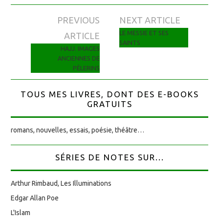
PREVIOUS
NEXT ARTICLE
Navigation des articles
LE MESSIE ET SES
ARTICLE
SAINTS
HAJJ. IMAGES
ANCIENNES DE
PÈLERINS
TOUS MES LIVRES, DONT DES E-BOOKS
GRATUITS
romans, nouvelles, essais, poésie, théâtre…
SÉRIES DE NOTES SUR...
Arthur Rimbaud, Les Illuminations
Edgar Allan Poe
L'Islam