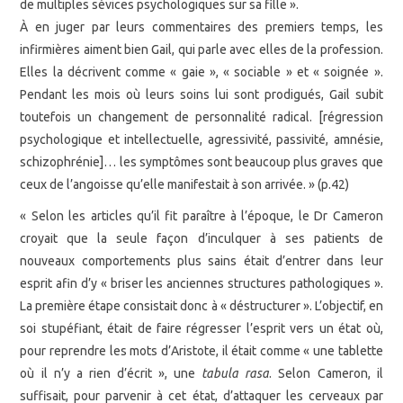
de multiples sévices psychologiques sur sa fille ».
À en juger par leurs commentaires des premiers temps, les
infirmières aiment bien Gail, qui parle avec elles de la profession.
Elles la décrivent comme « gaie », « sociable » et « soignée ».
Pendant les mois où leurs soins lui sont prodigués, Gail subit
toutefois un changement de personnalité radical. [régression
psychologique et intellectuelle, agressivité, passivité, amnésie,
schizophrénie]… les symptômes sont beaucoup plus graves que
ceux de l’angoisse qu’elle manifestait à son arrivée. » (p.42)
« Selon les articles qu’il fit paraître à l’époque, le Dr Cameron
croyait que la seule façon d’inculquer à ses patients de
nouveaux comportements plus sains était d’entrer dans leur
esprit afin d’y « briser les anciennes structures pathologiques ».
La première étape consistait donc à « déstructurer ». L’objectif, en
soi stupéfiant, était de faire régresser l’esprit vers un état où,
pour reprendre les mots d’Aristote, il était comme « une tablette
où il n’y a rien d’écrit », une
tabula rasa
. Selon Cameron, il
suffisait, pour parvenir à cet état, d’attaquer les cerveaux par