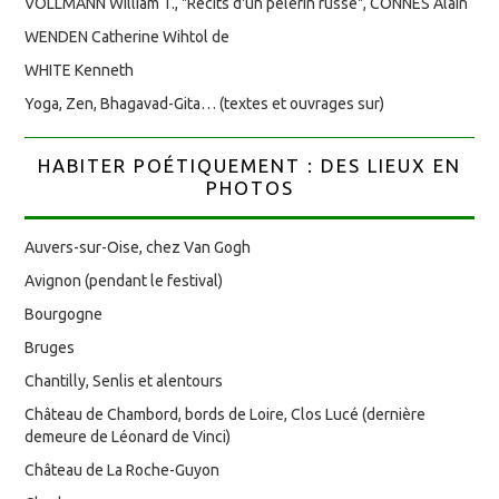
VOLLMANN William T., "Récits d'un pèlerin russe", CONNES Alain
WENDEN Catherine Wihtol de
WHITE Kenneth
Yoga, Zen, Bhagavad-Gita… (textes et ouvrages sur)
HABITER POÉTIQUEMENT : DES LIEUX EN
PHOTOS
Auvers-sur-Oise, chez Van Gogh
Avignon (pendant le festival)
Bourgogne
Bruges
Chantilly, Senlis et alentours
Château de Chambord, bords de Loire, Clos Lucé (dernière
demeure de Léonard de Vinci)
Château de La Roche-Guyon