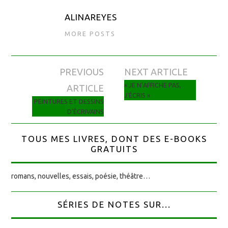
ALINAREYES
MORE POSTS
PREVIOUS
NEXT ARTICLE
Navigation des articles
« JE N’AFFICHE PAS,
ARTICLE
J’ÉCRIS »
PEINTURES ET DESSINS
D’ÉCRIVAINS
TOUS MES LIVRES, DONT DES E-BOOKS
GRATUITS
romans, nouvelles, essais, poésie, théâtre…
SÉRIES DE NOTES SUR...