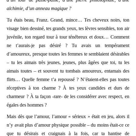
alchimie, d’un anneau magique ?
Tu étais beau, Franz. Grand, mince… Tes cheveux noirs, ton
visage bien dessiné, tes grands yeux, tes lèvres sensibles, ton air
juvénile, ton regard tour à tour ténébreux et doux… Comment
ne t’aurais-je pas désiré ? Tu avais un tempérament
d’amoureux, presque toutes les femmes te semblaient désirables
– tu les aimais très jeunes, jeunes, plus âgées que toi, tu les
aimais toutes – et souvent tu tombais amoureux, entamais des
flirts… Quelle femme t’a repoussé ? N’étaient-elles pas toutes
réceptives à ton charme ? À tes yeux candides et durs de
charmeur ? À ta façon -rare- de les considérer avec respect, en
égales des hommes ?
Mais dès que l’amour, l’amour « sérieux » était en jeu, alors il
n’y avait plus d’amour physique possible – du moins était-ce ce
que tu désirais et craignais à la fois, car ta hantise de