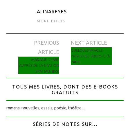
ALINAREYES
MORE POSTS
PREVIOUS
NEXT ARTICLE
Navigation des articles
QUELQUES IMAGES
ARTICLE
PRISES CES JOURS-CI À
MADAME TERRE
PARIS
AUPRÈS DE LA STATION
SPATIALE (ISS)
TOUS MES LIVRES, DONT DES E-BOOKS
GRATUITS
romans, nouvelles, essais, poésie, théâtre…
SÉRIES DE NOTES SUR...