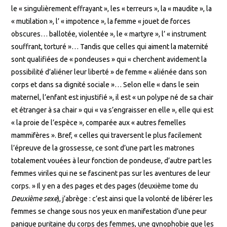
le « singulièrement effrayant », les « terreurs », la « maudite », la
« mutilation », l’ « impotence », la femme « jouet de forces
obscures… ballotée, violentée », le « martyre », l’ « instrument
souffrant, torturé »… Tandis que celles qui aiment la maternité
sont qualifiées de « pondeuses » qui « cherchent avidement la
possibilité d’aliéner leur liberté » de femme « aliénée dans son
corps et dans sa dignité sociale »… Selon elle « dans le sein
maternel, l’enfant est injustifié », il est « un polype né de sa chair
et étranger à sa chair » qui « va s’engraisser en elle », elle qui est
« la proie de l’espèce », comparée aux « autres femelles
mammifères ». Bref, « celles qui traversent le plus facilement
l’épreuve de la grossesse, ce sont d’une part les matrones
totalement vouées à leur fonction de pondeuse, d’autre part les
femmes viriles qui ne se fascinent pas sur les aventures de leur
corps. » Il y en a des pages et des pages (deuxième tome du
Deuxième sexe
), j’abrège : c’est ainsi que la volonté de libérer les
femmes se change sous nos yeux en manifestation d’une peur
panique puritaine du corps des femmes, une gynophobie que les