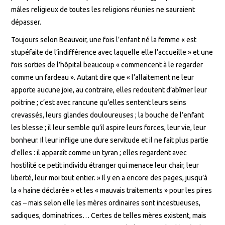
mâles religieux de toutes les religions réunies ne sauraient
dépasser.
Toujours selon Beauvoir, une fois l’enfant né la femme « est
stupéfaite de l’indifférence avec laquelle elle l’accueille » et une
fois sorties de l’hôpital beaucoup « commencent à le regarder
comme un fardeau ». Autant dire que « l’allaitement ne leur
apporte aucune joie, au contraire, elles redoutent d’abîmer leur
poitrine ; c’est avec rancune qu’elles sentent leurs seins
crevassés, leurs glandes douloureuses ; la bouche de l’enfant
les blesse ; il leur semble qu’il aspire leurs forces, leur vie, leur
bonheur. Il leur inflige une dure servitude et il ne fait plus partie
d’elles : il apparaît comme un tyran ; elles regardent avec
hostilité ce petit individu étranger qui menace leur chair, leur
liberté, leur moi tout entier. » Il y en a encore des pages, jusqu’à
la « haine déclarée » et les « mauvais traitements » pour les pires
cas – mais selon elle les mères ordinaires sont incestueuses,
sadiques, dominatrices… Certes de telles mères existent, mais