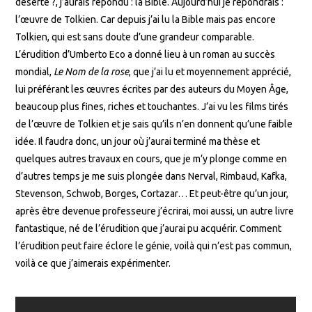
déserte ?, j’aurais répondu : la Bible. Aujourd’hui je répondrais :
l’œuvre de Tolkien. Car depuis j’ai lu la Bible mais pas encore
Tolkien, qui est sans doute d’une grandeur comparable.
L’érudition d’Umberto Eco a donné lieu à un roman au succès
mondial,
Le Nom de la rose
, que j’ai lu et moyennement apprécié,
lui préférant les œuvres écrites par des auteurs du Moyen Âge,
beaucoup plus fines, riches et touchantes. J’ai vu les films tirés
de l’œuvre de Tolkien et je sais qu’ils n’en donnent qu’une faible
idée. Il faudra donc, un jour où j’aurai terminé ma thèse et
quelques autres travaux en cours, que je m’y plonge comme en
d’autres temps je me suis plongée dans Nerval, Rimbaud, Kafka,
Stevenson, Schwob, Borges, Cortazar… Et peut-être qu’un jour,
après être devenue professeure j’écrirai, moi aussi, un autre livre
fantastique, né de l’érudition que j’aurai pu acquérir. Comment
l’érudition peut faire éclore le génie, voilà qui n’est pas commun,
voilà ce que j’aimerais expérimenter.