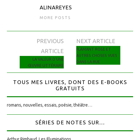
ALINAREYES
MORE POSTS
PREVIOUS
NEXT ARTICLE
Navigation des articles
FLAMANT ROSE ET
ARTICLE
AUTRES CHOSES VUES
LA VALEUR D’UNE
DANS LA RUE
ŒUVRE LITTÉRAIRE
TOUS MES LIVRES, DONT DES E-BOOKS
GRATUITS
romans, nouvelles, essais, poésie, théâtre…
SÉRIES DE NOTES SUR...
Arthur Rimbaud, Les Illuminations