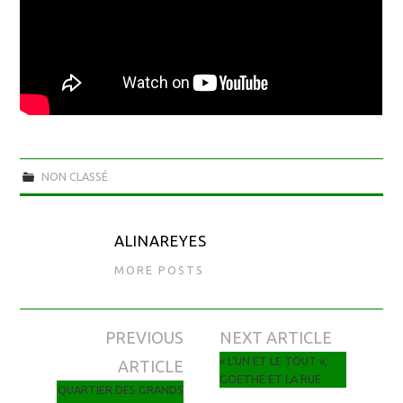
NON CLASSÉ
ALINAREYES
MORE POSTS
PREVIOUS
NEXT ARTICLE
Navigation des articles
« L’UN ET LE TOUT »,
ARTICLE
GOETHE ET LA RUE
QUARTIER DES GRANDS