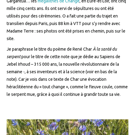
Gargantua… les
mégalithes de Changé
, en Eure-et-Loir, ont cinq
mille cinq cents ans. Ils ont servi de sépultures ou ont été
utilisés pour des cérémonies. O a fait une partie du trajet en
transilien depuis Paris, puis 88 km à VTT pour s’y rendre avec
Madame Terre : ses photos ont été prises en chemin, puis sur le
site.
Je paraphrase le titre du poème de René Char
À la santé du
serpent
pour le titre de cette note que je dédie au Sapiens de
Jebel Irhoud – 315 000 ans, la nouvelle révolutionnaire de la
semaine -, à ses inventeurs et à la science (voir en bas de la
note). Car je vois dans ce texte de Char une évocation
héraclitéenne du « tout change », comme le fleuve coule, comme
le serpent mue, grâce à quoi il continue à grandir toute sa vie.