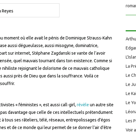
roman
na Reyes
o au moment où elle avait le pénis de Dominique Strauss-Kahn
Arthu
hrase aussi dégueulasse, aussi misogyne, dominatrice,
Edgar
 part sur internet, Stéphane Zagdanski se vante de l’avoir
L'Isl
pensée, quel mauvais tournant dans ton existence. Comme si
La Pr
e nihiliste rejoignant le dolorisme de ce mauvais catholique
Le Ch
is aussi près de Dieu que dans la souffrance. Voilà ce
souffrir.
Le J
Le Ka
Le Y
istes « féministes », est aussi call-girl,
révèle
un autre site
Léona
s pas davantage que celle de ces intellectuels prétendument
 à tous ses râteliers, télé, réseaux, entrepolissages d’égos
Les P
es et de ce monde qui leur permet de se donner l’air d’être
Voir 