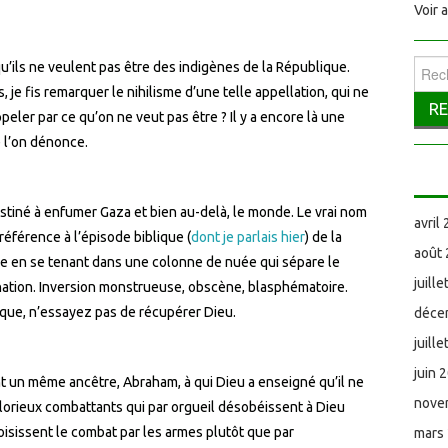
Voir 
Reche
u’ils ne veulent pas être des indigènes de la République.
, je fis remarquer le nihilisme d’une telle appellation, qui ne
peler par ce qu’on ne veut pas être ? Il y a encore là une
 l’on dénonce.
estiné à enfumer Gaza et bien au-delà, le monde. Le vrai nom
avril
éférence à l’épisode biblique (
dont je parlais hier
) de la
août
le en se tenant dans une colonne de nuée qui sépare le
juill
nation. Inversion monstrueuse, obscène, blasphématoire.
ue, n’essayez pas de récupérer Dieu.
déce
juill
juin 
t un même ancêtre, Abraham, à qui Dieu a enseigné qu’il ne
nove
s glorieux combattants qui par orgueil désobéissent à Dieu
hoisissent le combat par les armes plutôt que par
mars