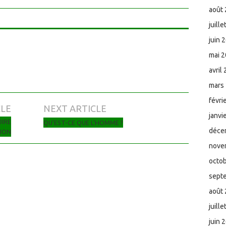
août
juill
juin 
mai 
avril
mars
févri
CLE
NEXT ARTICLE
janvi
OIRE
QU’EST-CE QUE L’HOMME ?
déce
ION
nove
octo
sept
août
juill
juin 