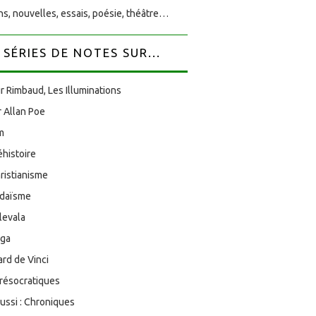
s, nouvelles, essais, poésie, théâtre…
SÉRIES DE NOTES SUR...
r Rimbaud, Les Illuminations
 Allan Poe
am
éhistoire
ristianisme
udaïsme
levala
oga
rd de Vinci
résocratiques
aussi : Chroniques