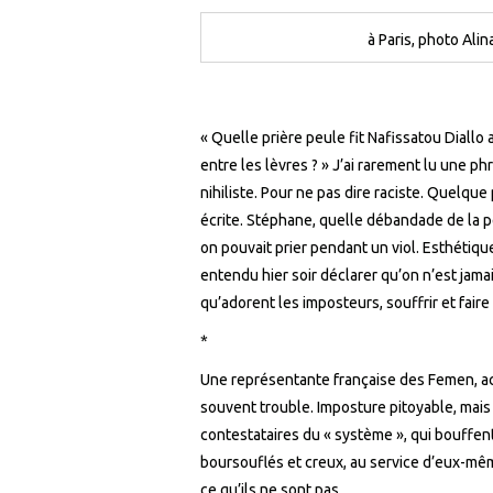
à Paris, photo Ali
« Quelle prière peule fit Nafissatou Diall
entre les lèvres ? » J’ai rarement lu une p
nihiliste. Pour ne pas dire raciste. Quelque
écrite. Stéphane, quelle débandade de la 
on pouvait prier pendant un viol. Esthétiqu
entendu hier soir déclarer qu’on n’est jama
qu’adorent les imposteurs, souffrir et faire 
*
Une représentante française des Femen, activ
souvent trouble. Imposture pitoyable, mai
contestataires du « système », qui bouffent
boursouflés et creux, au service d’eux-mêm
ce qu’ils ne sont pas.