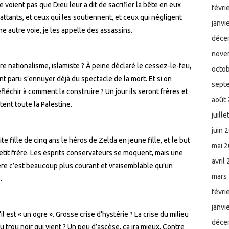
e voient pas que Dieu leur a dit de sacrifier la bête en eux
févri
attants, et ceux qui les soutiennent, et ceux qui négligent
janvi
ne autre voie, je les appelle des assassins.
déce
nove
re nationalisme, islamiste ? À peine déclaré le cessez-le-feu,
octo
nt paru s’ennuyer déjà du spectacle de la mort. Et si on
sept
éfléchir à comment la construire ? Un jour ils seront frères et
août
tent toute la Palestine.
juill
juin 
e fille de cinq ans le héros de Zelda en jeune fille, et le but
mai 
etit frère. Les esprits conservateurs se moquent, mais une
avril
rère c’est beaucoup plus courant et vraisemblable qu’un
mars
.
févri
janvi
 est « un ogre ». Grosse crise d’hystérie ? La crise du milieu
déce
u trou noir qui vient ? Un peu d’ascèse, ça ira mieux. Contre