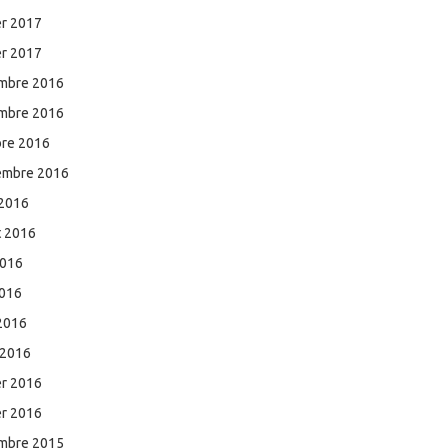
er 2017
er 2017
mbre 2016
mbre 2016
bre 2016
embre 2016
 2016
et 2016
2016
2016
 2016
 2016
er 2016
er 2016
mbre 2015