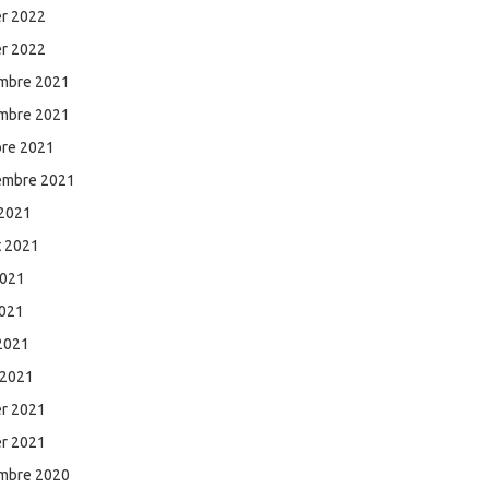
er 2022
er 2022
mbre 2021
mbre 2021
bre 2021
embre 2021
 2021
et 2021
2021
2021
 2021
 2021
er 2021
er 2021
mbre 2020