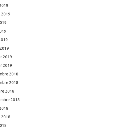
 2019
et 2019
2019
2019
 2019
 2019
er 2019
er 2019
mbre 2018
mbre 2018
bre 2018
embre 2018
 2018
et 2018
2018