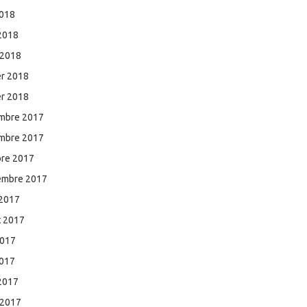
2018
 2018
 2018
er 2018
er 2018
mbre 2017
mbre 2017
bre 2017
embre 2017
 2017
et 2017
2017
2017
 2017
 2017