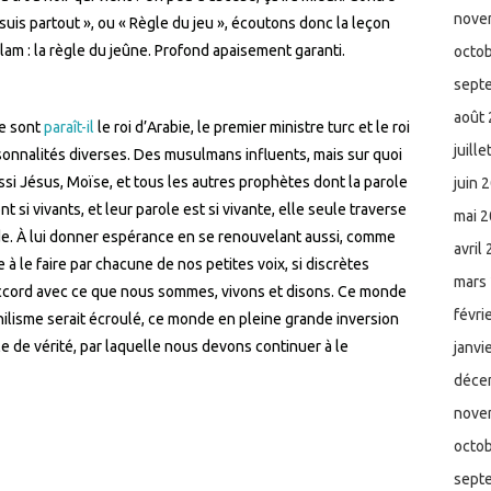
nove
suis partout », ou « Règle du jeu », écoutons donc la leçon
lam : la règle du jeûne. Profond apaisement garanti.
octo
sept
août
de sont
paraît-il
le roi d’Arabie, le premier ministre turc et le roi
juill
onnalités diverses. Des musulmans influents, mais sur quoi
aussi Jésus, Moïse, et tous les autres prophètes dont la parole
juin 
nt si vivants, et leur parole est si vivante, elle seule traverse
mai 
onde. À lui donner espérance en se renouvelant aussi, comme
avril
ue à le faire par chacune de nos petites voix, si discrètes
mars
n accord avec ce que nous sommes, vivons et disons. Ce monde
févri
ihilisme serait écroulé, ce monde en pleine grande inversion
le de vérité, par laquelle nous devons continuer à le
janvi
déce
nove
octo
sept