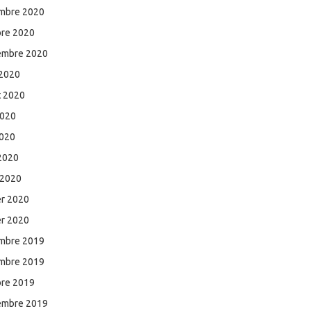
mbre 2020
bre 2020
embre 2020
 2020
et 2020
2020
2020
 2020
 2020
er 2020
er 2020
mbre 2019
mbre 2019
bre 2019
embre 2019