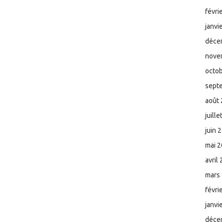
févri
janvi
déce
nove
octo
sept
août
juill
juin 
mai 
avril
mars
févri
janvi
déce