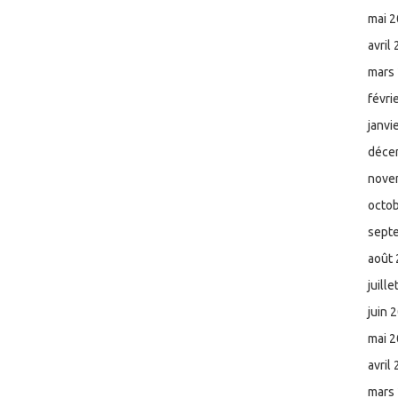
mai 
avril
mars
févri
janvi
déce
nove
octo
sept
août
juill
juin 
mai 
avril
mars