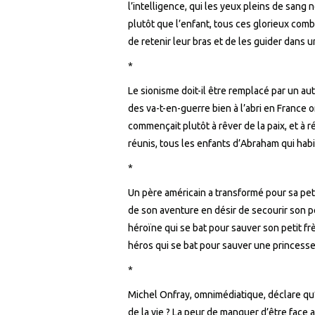
l’intelligence, qui les yeux pleins de sang n
plutôt que l’enfant, tous ces glorieux comb
de retenir leur bras et de les guider dans u
*
Le sionisme doit-il être remplacé par un aut
des va-t-en-guerre bien à l’abri en France o
commençait plutôt à rêver de la paix, et à r
réunis, tous les enfants d’Abraham qui habi
*
Un père américain a transformé pour sa petit
de son aventure en désir de secourir son p
héroïne qui se bat pour sauver son petit f
héros qui se bat pour sauver une princesse
*
Michel Onfray, omnimédiatique, déclare qu’il
de la vie ? La peur de manquer d’être face a