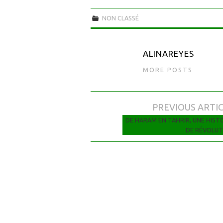
NON CLASSÉ
ALINAREYES
MORE POSTS
PREVIOUS ARTI
Navigation des articles
DE HARAM EN TAHRIR, UNE HIST
DE RÉVOLUT