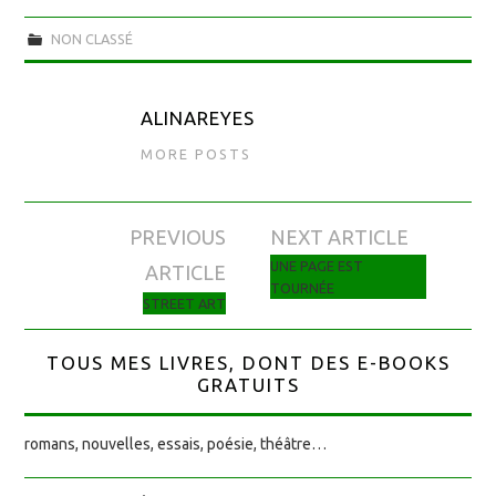
NON CLASSÉ
ALINAREYES
MORE POSTS
PREVIOUS
NEXT ARTICLE
Navigation des articles
UNE PAGE EST
ARTICLE
TOURNÉE
STREET ART
TOUS MES LIVRES, DONT DES E-BOOKS
GRATUITS
romans, nouvelles, essais, poésie, théâtre…