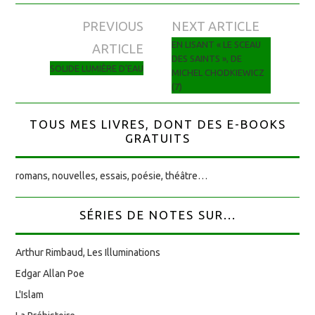
PREVIOUS
NEXT ARTICLE
Navigation des articles
EN LISANT « LE SCEAU
ARTICLE
DES SAINTS », DE
SOLIDE LUMIÈRE D’EAU
MICHEL CHODKIEWICZ
(7)
TOUS MES LIVRES, DONT DES E-BOOKS
GRATUITS
romans, nouvelles, essais, poésie, théâtre…
SÉRIES DE NOTES SUR...
Arthur Rimbaud, Les Illuminations
Edgar Allan Poe
L'Islam