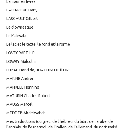
L'amour en livres
LAFERRIERE Dany
LASCAULT Gilbert
Le clownesque
Le Kalevala
Le lac et le texte, le fond et la forme
LOVECRAFT H.P.
LOWRY Malcolm
LUBAC Henri de, JOACHIM DE fLORE
MAKINE Andreï
MANKELL Henning
MATURIN Charles Robert
MAUSS Marcel
MEDDEB Abdelwahab
Mes traductions (du grec, de l'hébreu, du latin, de l'arabe, de
l'anglais, de l'espagnol, de l'italien, de l'allemand, du portugais)