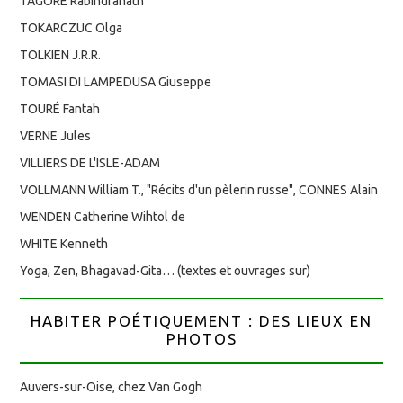
TAGORE Rabindranath
TOKARCZUC Olga
TOLKIEN J.R.R.
TOMASI DI LAMPEDUSA Giuseppe
TOURÉ Fantah
VERNE Jules
VILLIERS DE L'ISLE-ADAM
VOLLMANN William T., "Récits d'un pèlerin russe", CONNES Alain
WENDEN Catherine Wihtol de
WHITE Kenneth
Yoga, Zen, Bhagavad-Gita… (textes et ouvrages sur)
HABITER POÉTIQUEMENT : DES LIEUX EN
PHOTOS
Auvers-sur-Oise, chez Van Gogh