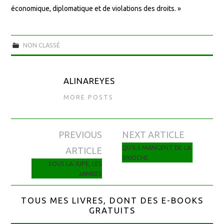
économique, diplomatique et de violations des droits. »
NON CLASSÉ
ALINAREYES
MORE POSTS
PREVIOUS
NEXT ARTICLE
Navigation des articles
QU’ILS MANGENT DE LA
ARTICLE
BRIOCHE
SOUS LA JUPE, LES
JAMBES
TOUS MES LIVRES, DONT DES E-BOOKS
GRATUITS