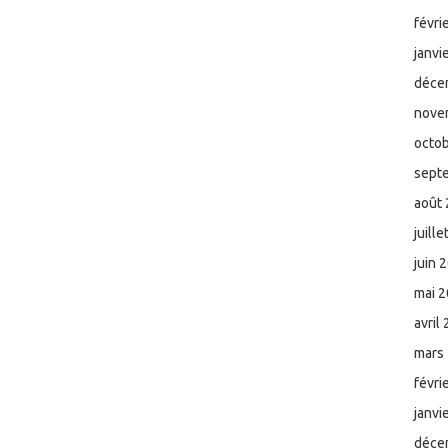
févri
janvi
déce
nove
octo
sept
août
juill
juin 
mai 
avril
mars
févri
janvi
déce