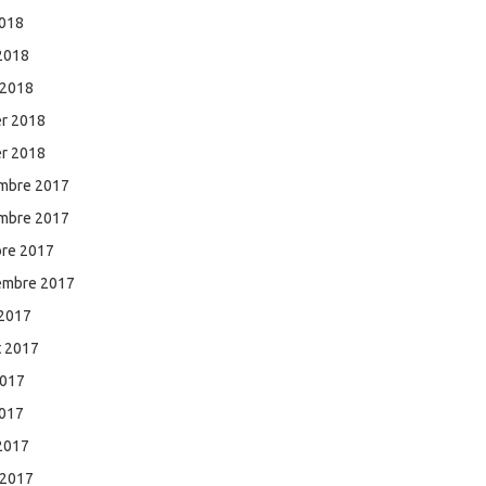
2018
 2018
 2018
er 2018
er 2018
mbre 2017
mbre 2017
bre 2017
embre 2017
 2017
et 2017
2017
2017
 2017
 2017