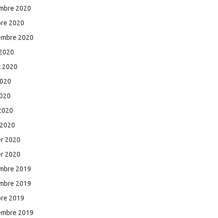
mbre 2020
bre 2020
embre 2020
 2020
et 2020
2020
2020
 2020
 2020
er 2020
er 2020
mbre 2019
mbre 2019
bre 2019
embre 2019