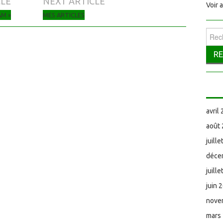
CLE
NEXT ARTICLE
Voir 
AM »
MES ARTICLES
Reche
avril
août
juill
déce
juill
juin 
nove
mars