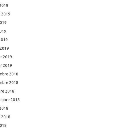
 2019
et 2019
2019
2019
 2019
 2019
er 2019
er 2019
mbre 2018
mbre 2018
bre 2018
embre 2018
 2018
et 2018
2018