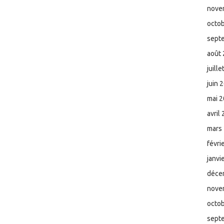
nove
octo
sept
août
juill
juin 
mai 
avril
mars
févri
janvi
déce
nove
octo
sept