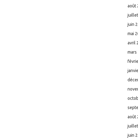
août
juill
juin 
mai 
avril
mars
févri
janvi
déce
nove
octo
sept
août
juill
juin 