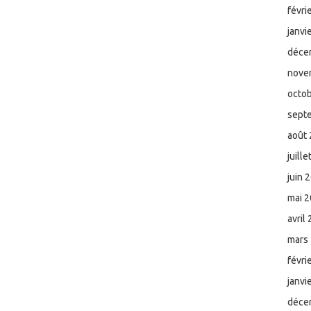
févri
janvi
déce
nove
octo
sept
août
juill
juin 
mai 
avril
mars
févri
janvi
déce