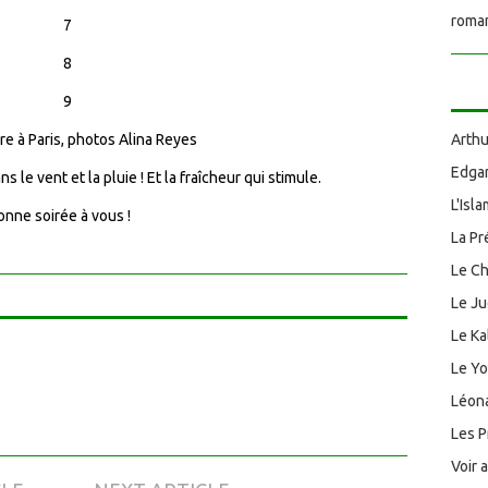
roman
re à Paris, photos Alina Reyes
Arthu
Edgar
 le vent et la pluie ! Et la fraîcheur qui stimule.
L'Isl
onne soirée à vous !
La Pr
Le Ch
Le J
Le Ka
Le Y
Léona
Les P
Voir 