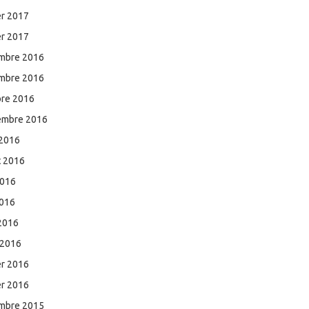
er 2017
er 2017
mbre 2016
mbre 2016
bre 2016
embre 2016
 2016
et 2016
2016
2016
 2016
 2016
er 2016
er 2016
mbre 2015