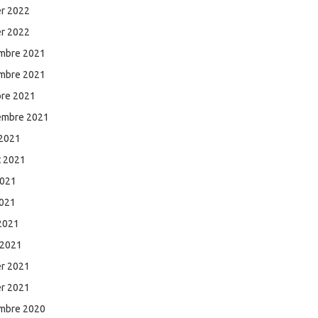
er 2022
er 2022
mbre 2021
mbre 2021
bre 2021
embre 2021
 2021
et 2021
2021
2021
 2021
 2021
er 2021
er 2021
mbre 2020