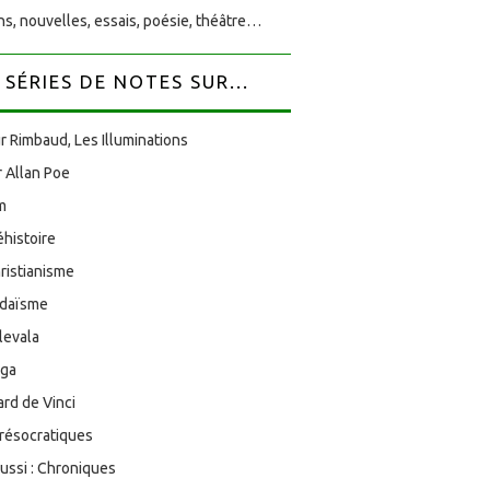
s, nouvelles, essais, poésie, théâtre…
SÉRIES DE NOTES SUR...
r Rimbaud, Les Illuminations
 Allan Poe
am
éhistoire
ristianisme
udaïsme
levala
oga
rd de Vinci
résocratiques
aussi : Chroniques