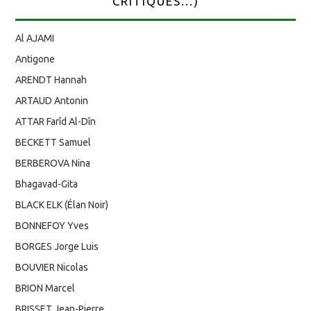
CRITIQUES...)
Al AJAMI
Antigone
ARENDT Hannah
ARTAUD Antonin
ATTAR Farîd Al-Dîn
BECKETT Samuel
BERBEROVA Nina
Bhagavad-Gita
BLACK ELK (Élan Noir)
BONNEFOY Yves
BORGES Jorge Luis
BOUVIER Nicolas
BRION Marcel
BRISSET Jean-Pierre