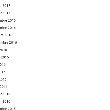
er 2017
er 2017
mbre 2016
mbre 2016
bre 2016
embre 2016
 2016
et 2016
2016
2016
 2016
 2016
er 2016
er 2016
mbre 2015