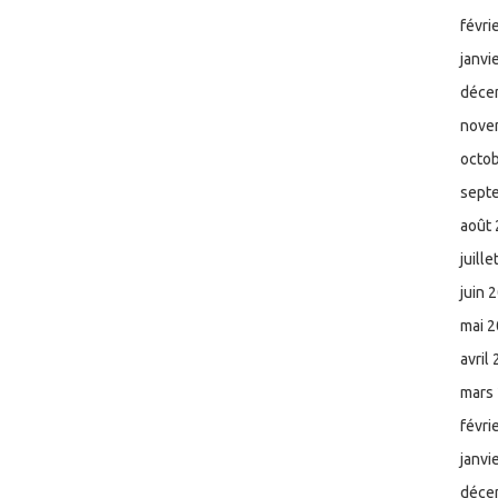
févri
janvi
déce
nove
octo
sept
août
juill
juin 
mai 
avril
mars
févri
janvi
déce