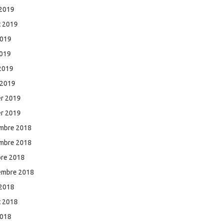
 2019
et 2019
2019
2019
 2019
 2019
er 2019
er 2019
mbre 2018
mbre 2018
bre 2018
embre 2018
 2018
et 2018
2018