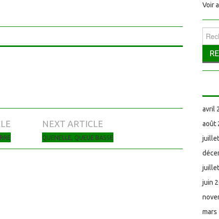
Voir 
Reche
avril
CLE
NEXT ARTICLE
août
ERRE
QUENELLE, QUEUE BASSE
juill
déce
juill
juin 
nove
mars