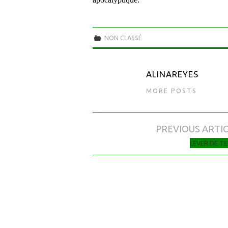
NON CLASSÉ
ALINAREYES
MORE POSTS
PREVIOUS ARTI
Navigation des articles
LEVER DE T