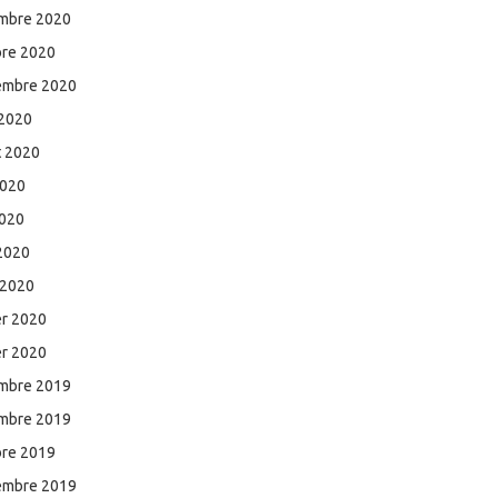
mbre 2020
bre 2020
embre 2020
 2020
et 2020
2020
2020
 2020
 2020
er 2020
er 2020
mbre 2019
mbre 2019
bre 2019
embre 2019