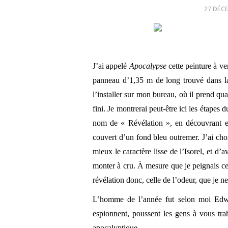
27 DÉC
J’ai appelé
Apocalypse
cette peinture à ve
panneau d’1,35 m de long trouvé dans la r
l’installer sur mon bureau, où il prend quas
fini. Je montrerai peut-être ici les étapes 
nom de « Révélation », en découvrant en
couvert d’un fond bleu outremer. J’ai cho
mieux le caractère lisse de l’Isorel, et d
monter à cru. À mesure que je peignais ce
révélation donc, celle de l’odeur, que je n
L’homme de l’année fut selon moi Edwa
espionnent, poussent les gens à vous trahi
apocalyptique.