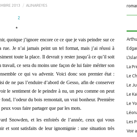
EMBRE 2013
ALINAREYES
roman
*
Arthu
nir, quoique j’ignore encore ce ce que je vais peindre sur ce
ue. Je n’ai jamais peint un tel format, mais j’ai réussi à
Edgar
iment toute la place. Il devrait y rester jusqu’à ce qu’il soit
L'Isl
du travail, ce sera du moins une façon de lui faire mériter son
La Pr
semble ce qui va advenir. Voici donc son premier état :
Le Ch
isi de ne pas l’enduire d’abord de Gesso, afin de conserver
Le J
’avoir le sentiment de le peindre à nu, un peu comme on peut
Le Ka
 fond, l’odeur du bois remontait, un vrai bonheur. Première
Le Y
e peux vous faire partager que par les mots.
Léona
rd Snowden, et les enfoirés de l’année, ceux qui vous
Les P
r et sont satisfaits de leur ignomignie : une situation très
Voir 