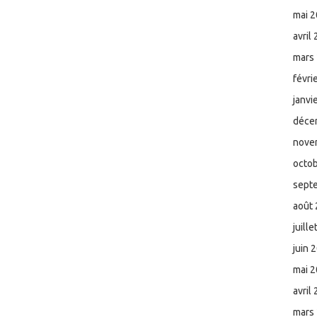
mai 
avril
mars
févri
janvi
déce
nove
octo
sept
août
juill
juin 
mai 
avril
mars