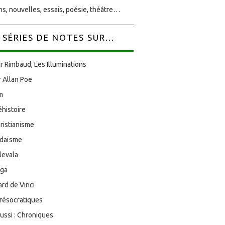
s, nouvelles, essais, poésie, théâtre…
SÉRIES DE NOTES SUR...
r Rimbaud, Les Illuminations
 Allan Poe
am
éhistoire
ristianisme
udaïsme
levala
oga
rd de Vinci
résocratiques
aussi : Chroniques