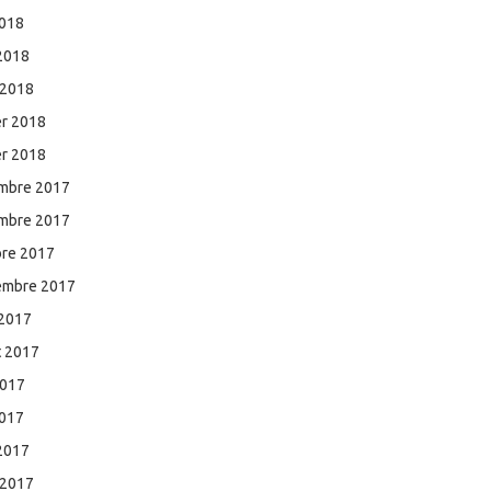
2018
 2018
 2018
er 2018
er 2018
mbre 2017
mbre 2017
bre 2017
embre 2017
 2017
et 2017
2017
2017
 2017
 2017