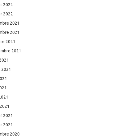
er 2022
er 2022
mbre 2021
mbre 2021
bre 2021
embre 2021
 2021
et 2021
2021
2021
 2021
 2021
er 2021
er 2021
mbre 2020