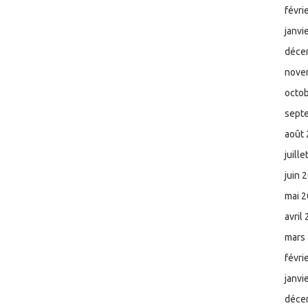
févri
janvi
déce
nove
octo
sept
août
juill
juin 
mai 
avril
mars
févri
janvi
déce