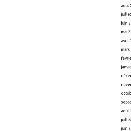
août
juill
juin 
mai 
avril
mars
févri
janvi
déce
nove
octo
sept
août
juill
juin 