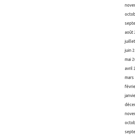
nove
octo
sept
août
juill
juin 
mai 
avril
mars
févri
janvi
déce
nove
octo
sept