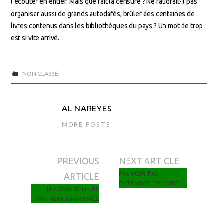
l’écouter en entier. Mais que fait la censure ? Ne faudrait-il pas
organiser aussi de grands autodafés, brûler des centaines de
livres contenus dans les bibliothèques du pays ? Un mot de trop
est si vite arrivé.
NON CLASSÉ
ALINAREYES
MORE POSTS
PREVIOUS
NEXT ARTICLE
Navigation des articles
PAS VOIR, PAS
ARTICLE
ENTENDRE, PAS DIRE
LE FOND DE LEURS
FANTASMES INAVOUÉS