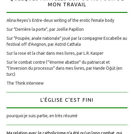
MON TRAVAIL
Alina Reyes’s Entre-deux writing of the erotic female body
Sur "Derrière la porte", par Joëlle Papillon
Sur "Poupée, anale nationale" joué par la compagnie Escabelle au
festival off d'Avignon, par Astrid Cathala
Sur la rose et la chair dans mes livres, par L.R. Kasper
Sur le combat contre l'"énorme abattoir" du patriarcat et
"l'inversion du processus" dans mes livres, par Hande Öğüt (en
turc)
The Think interview
L'ÉGLISE C'EST FINI
pourquoi je suis partie, en très résumé
Ma relation avec le catholicisme n'a été qu'un long combat, qui