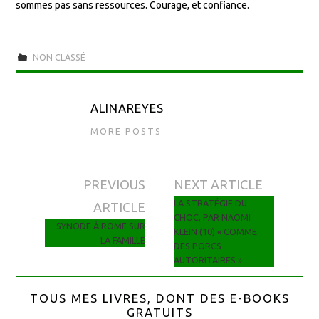
sommes pas sans ressources. Courage, et confiance.
NON CLASSÉ
ALINAREYES
MORE POSTS
PREVIOUS
NEXT ARTICLE
Navigation des articles
LA STRATÉGIE DU
ARTICLE
CHOC, PAR NAOMI
SYNODE À ROME SUR
KLEIN (10) « COMME
LA FAMILLE
DES PORCS
AUTORITAIRES »
TOUS MES LIVRES, DONT DES E-BOOKS
GRATUITS