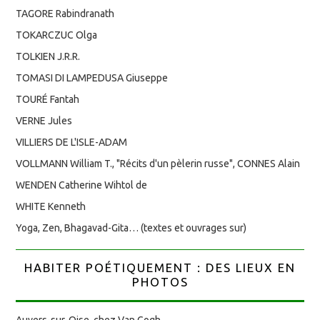
TAGORE Rabindranath
TOKARCZUC Olga
TOLKIEN J.R.R.
TOMASI DI LAMPEDUSA Giuseppe
TOURÉ Fantah
VERNE Jules
VILLIERS DE L'ISLE-ADAM
VOLLMANN William T., "Récits d'un pèlerin russe", CONNES Alain
WENDEN Catherine Wihtol de
WHITE Kenneth
Yoga, Zen, Bhagavad-Gita… (textes et ouvrages sur)
HABITER POÉTIQUEMENT : DES LIEUX EN
PHOTOS
Auvers-sur-Oise, chez Van Gogh