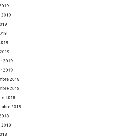
 2019
et 2019
2019
2019
 2019
 2019
er 2019
er 2019
mbre 2018
mbre 2018
bre 2018
embre 2018
 2018
et 2018
2018