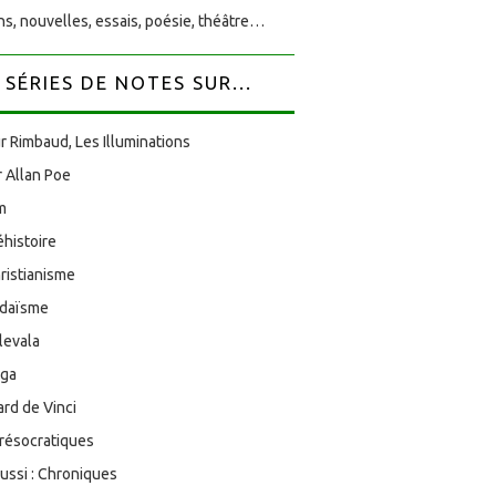
s, nouvelles, essais, poésie, théâtre…
SÉRIES DE NOTES SUR...
r Rimbaud, Les Illuminations
 Allan Poe
am
éhistoire
ristianisme
udaïsme
levala
oga
rd de Vinci
résocratiques
aussi : Chroniques