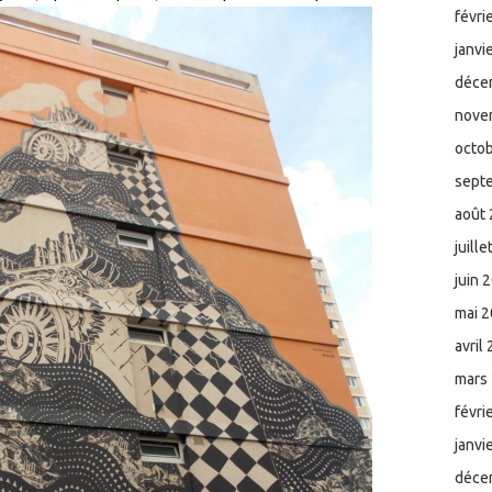
févri
janvi
déce
nove
octo
sept
août
juill
juin 
mai 
avril
mars
févri
janvi
déce