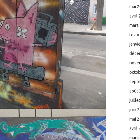
mai 
avril
mars
févri
janvi
déce
nove
octo
sept
août
juill
juin 
mai 
avril
mars