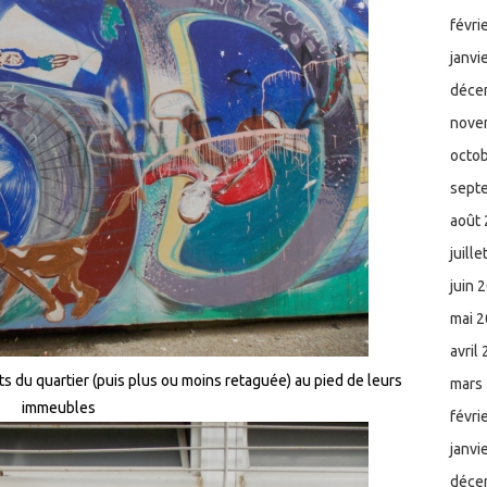
févri
janvi
déce
nove
octo
sept
août
juill
juin 
mai 
avril
ts du quartier (puis plus ou moins retaguée) au pied de leurs
mars
immeubles
févri
janvi
déce