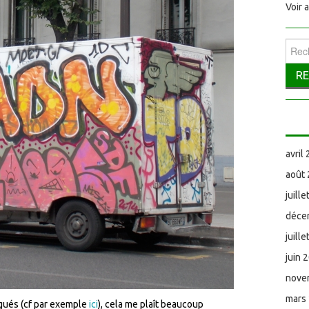
Voir 
Reche
avril
août
juill
déce
juill
juin 
nove
mars
agués (cf par exemple
ici
), cela me plaît beaucoup