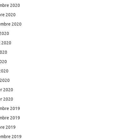
mbre 2020
bre 2020
embre 2020
 2020
et 2020
2020
2020
 2020
 2020
er 2020
er 2020
mbre 2019
mbre 2019
bre 2019
embre 2019