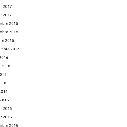
er 2017
er 2017
mbre 2016
mbre 2016
bre 2016
embre 2016
 2016
et 2016
2016
2016
 2016
 2016
er 2016
er 2016
mbre 2015