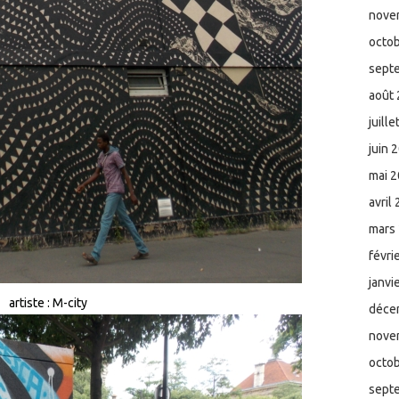
nove
octo
sept
août
juill
juin 
mai 
avril
mars
févri
janvi
artiste : M-city
déce
nove
octo
sept