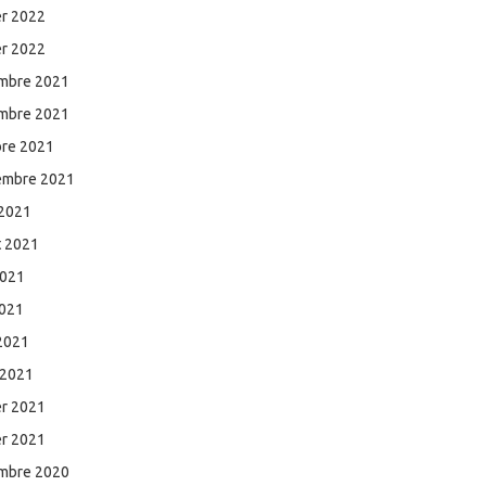
er 2022
er 2022
mbre 2021
mbre 2021
bre 2021
embre 2021
 2021
et 2021
2021
2021
 2021
 2021
er 2021
er 2021
mbre 2020