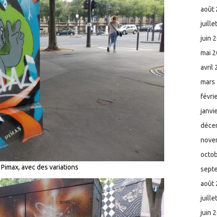
août
juill
juin 
mai 
avril
mars
févri
janvi
déce
nove
octo
 Pimax, avec des variations
sept
août
juill
juin 