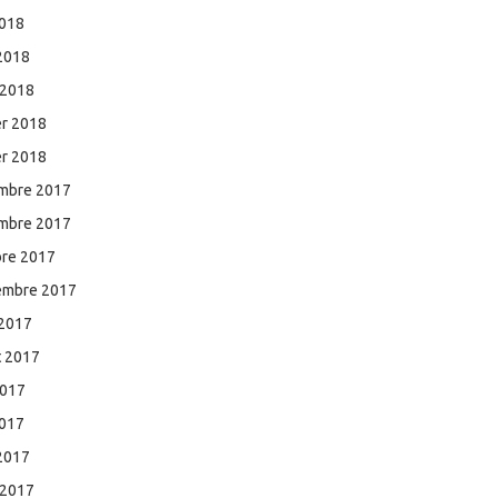
2018
 2018
 2018
er 2018
er 2018
mbre 2017
mbre 2017
bre 2017
embre 2017
 2017
et 2017
2017
2017
 2017
 2017