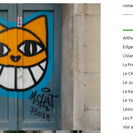
roman
Arthu
Edgar
L'Isl
La Pr
Le Ch
Le J
Le Ka
Le Y
Léona
Les P
Voir 