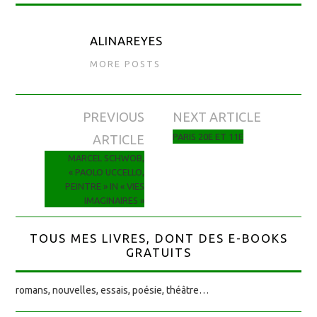
ALINAREYES
MORE POSTS
PREVIOUS
NEXT ARTICLE
Navigation des articles
PARIS 20E ET 11E
ARTICLE
MARCEL SCHWOB,
« PAOLO UCCELLO,
PEINTRE » IN « VIES
IMAGINAIRES »
TOUS MES LIVRES, DONT DES E-BOOKS
GRATUITS
romans, nouvelles, essais, poésie, théâtre…