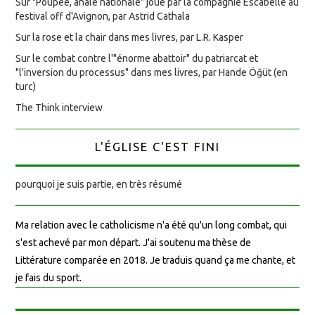
Sur "Poupée, anale nationale" joué par la compagnie Escabelle au
festival off d'Avignon, par Astrid Cathala
Sur la rose et la chair dans mes livres, par L.R. Kasper
Sur le combat contre l'"énorme abattoir" du patriarcat et
"l'inversion du processus" dans mes livres, par Hande Öğüt (en
turc)
The Think interview
L'ÉGLISE C'EST FINI
pourquoi je suis partie, en très résumé
Ma relation avec le catholicisme n'a été qu'un long combat, qui
s'est achevé par mon départ. J'ai soutenu ma thèse de
Littérature comparée en 2018. Je traduis quand ça me chante, et
je fais du sport.