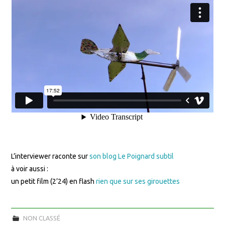
L’interviewer raconte sur
son blog Le Poignard subtil
à voir aussi :
un petit film (2’24) en flash
rien que sur ses girouettes
NON CLASSÉ