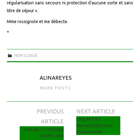
régularisation sans secours ni protection d’aucune sorte et sans
titre de séjour ».
Mme rossignole et me débecte.
*
NON CLASSÉ
ALINAREYES
MORE POSTS
PREVIOUS
NEXT ARTICLE
Navigation des articles
CINQ PETITS
ARTICLE
MAGNIFIQUES FILMS
CHAGALL ET MUSIQUE
D’ANIMATION
YIDDISH, UNE