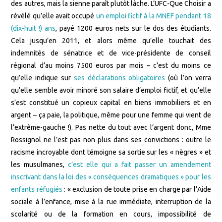
des autres, mais la sienne paraît plutôt lâche. L’UFC-Que Choisir a
révélé qu’elle avait occupé
un emploi fictif à la MNEF pendant 18
(dix-huit !) ans
, payé 1200 euros nets sur le dos des étudiants.
Cela jusqu’en 2011, et alors même qu’elle touchait des
indemnités de sénatrice et de vice-présidente de conseil
régional d’au moins 7500 euros par mois – c’est du moins ce
qu’elle indique sur
ses déclarations obligatoires
(où l’on verra
qu’elle semble avoir minoré son salaire d’emploi fictif, et qu’elle
s’est constitué un copieux capital en biens immobiliers et en
argent – ça paie, la politique, même pour une femme qui vient de
l’extrême-gauche !). Pas nette du tout avec l’argent donc, Mme
Rossignol ne l’est pas non plus dans ses convictions : outre le
racisme incroyable dont témoigne sa sortie sur les « nègres » et
les musulmanes,
c’est elle qui a fait passer un amendement
inscrivant dans la loi des « conséquences dramatiques » pour les
enfants réfugiés
: « exclusion de toute prise en charge par l’Aide
sociale à l’enfance, mise à la rue immédiate, interruption de la
scolarité ou de la formation en cours, impossibilité de