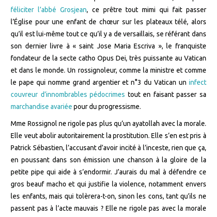
féliciter l’abbé Grosjean
, ce prêtre tout mimi qui fait passer
l’Église pour une enfant de chœur sur les plateaux télé, alors
qu’il est lui-même tout ce qu’il y a de versaillais, se référant dans
son dernier livre à « saint Jose Maria Escriva », le franquiste
fondateur de la secte catho Opus Dei, très puissante au Vatican
et dans le monde. Un rossignoleur, comme la ministre et comme
le pape qui nomme grand argentier et n°3 du Vatican un
infect
couvreur d’innombrables pédocrimes
tout en faisant passer sa
marchandise avariée
pour du progressisme.
Mme Rossignol ne rigole pas plus qu’un ayatollah avec la morale.
Elle veut abolir autoritairement la prostitution. Elle s’en est pris à
Patrick Sébastien, l’accusant d’avoir incité à l’inceste, rien que ça,
en poussant dans son émission une chanson à la gloire de la
petite pipe qui aide à s’endormir. J’aurais du mal à défendre ce
gros beauf macho et qui justifie la violence, notamment envers
les enfants, mais qui tolèrera-t-on, sinon les cons, tant qu’ils ne
passent pas à l’acte mauvais ? Elle ne rigole pas avec la morale