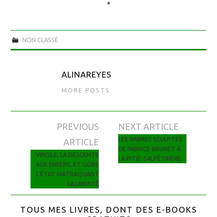
*
NON CLASSÉ
ALINAREYES
MORE POSTS
PREVIOUS
NEXT ARTICLE
Navigation des articles
LES ARBRES SCULPTÉS
ARTICLE
DE FABRICE BRUNET À
VIRGILE, LA DESCENTE
LA PITIÉ-SALPÊTRIÈRE
AUX ENFERS, ET GOIN,
L’ÉTAT MATRAQUANT
LA LIBERTÉ
TOUS MES LIVRES, DONT DES E-BOOKS