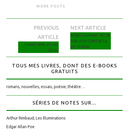
MORE POSTS
PREVIOUS
NEXT ARTICLE
Navigation des articles
APRÈS LA MANIF -DU 28
ARTICLE
JUIN 2016 CONTRE LA
PLANÉTAIRE, ET AU-
LOI TRAVAIL
DELÀ !
TOUS MES LIVRES, DONT DES E-BOOKS
GRATUITS
romans, nouvelles, essais, poésie, théâtre…
SÉRIES DE NOTES SUR...
Arthur Rimbaud, Les Illuminations
Edgar Allan Poe