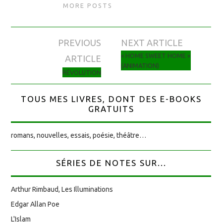
MORE POSTS
PREVIOUS
NEXT ARTICLE
Navigation des articles
« HOME SWEET HOME »
ARTICLE
(ANIMATION)
RÉVOLUTION
TOUS MES LIVRES, DONT DES E-BOOKS
GRATUITS
romans, nouvelles, essais, poésie, théâtre…
SÉRIES DE NOTES SUR...
Arthur Rimbaud, Les Illuminations
Edgar Allan Poe
L'Islam