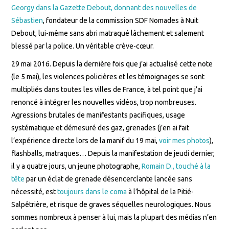
Georgy dans la Gazette Debout, donnant des nouvelles de
Sébastien
, fondateur de la commission SDF Nomades à Nuit
Debout, lui-même sans abri matraqué lâchement et salement
blessé par la police. Un véritable crève-cœur.
29 mai 2016. Depuis la dernière fois que j’ai actualisé cette note
(le 5 mai), les violences policières et les témoignages se sont
multipliés dans toutes les villes de France, à tel point que j’ai
renoncé à intégrer les nouvelles vidéos, trop nombreuses.
Agressions brutales de manifestants pacifiques, usage
systématique et démesuré des gaz, grenades (j’en ai fait
l’expérience directe lors de la manif du 19 mai,
voir mes photos
),
flashballs, matraques… Depuis la manifestation de jeudi dernier,
il y a quatre jours, un jeune photographe,
Romain D., touché à la
tête
par un éclat de grenade désencerclante lancée sans
nécessité, est
toujours dans le coma
à l’hôpital de la Pitié-
Salpêtrière, et risque de graves séquelles neurologiques. Nous
sommes nombreux à penser à lui, mais la plupart des médias n’en