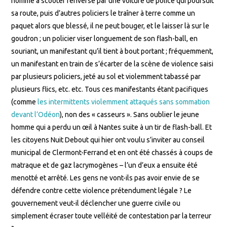
homme à scooter renversé par une voiture de police qui poursuit
sa route, puis d’autres policiers le traîner à terre comme un
paquet alors que blessé, il ne peut bouger, et le laisser là sur le
goudron ; un policier viser longuement de son flash-ball, en
souriant, un manifestant qu’il tient à bout portant ; fréquemment,
un manifestant en train de s’écarter de la scène de violence saisi
par plusieurs policiers, jeté au sol et violemment tabassé par
plusieurs flics, etc. etc. Tous ces manifestants étant pacifiques
(comme
les intermittents violemment attaqués sans sommation
devant l’Odéon
), non des « casseurs ». Sans oublier le jeune
homme qui a perdu un œil à Nantes suite à un tir de flash-ball. Et
les citoyens Nuit Debout qui hier ont voulu s’inviter au conseil
municipal de Clermont-Ferrand et en ont été chassés à coups de
matraque et de gaz lacrymogènes – l’un d’eux a ensuite été
menotté et arrêté. Les gens ne vont-ils pas avoir envie de se
défendre contre cette violence prétendument légale ? Le
gouvernement veut-il déclencher une guerre civile ou
simplement écraser toute velléité de contestation par la terreur