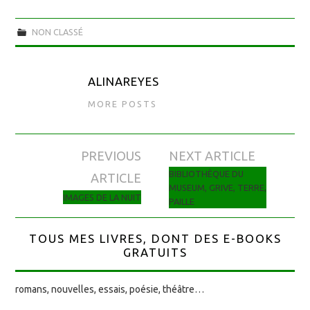
NON CLASSÉ
ALINAREYES
MORE POSTS
PREVIOUS
NEXT ARTICLE
Navigation des articles
BIBLIOTHÈQUE DU
ARTICLE
MUSEUM, GRIVE, TERRE,
IMAGES DE LA NUIT
PAILLE
TOUS MES LIVRES, DONT DES E-BOOKS
GRATUITS
romans, nouvelles, essais, poésie, théâtre…