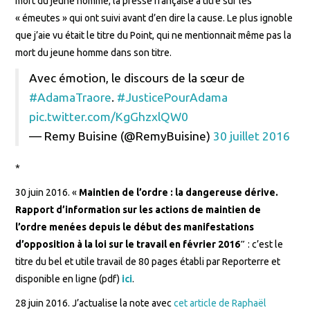
mort du jeune homme, la presse française a titré sur les
« émeutes » qui ont suivi avant d’en dire la cause. Le plus ignoble
que j’aie vu était le titre du Point, qui ne mentionnait même pas la
mort du jeune homme dans son titre.
Avec émotion, le discours de la sœur de
#AdamaTraore
.
#JusticePourAdama
pic.twitter.com/KgGhzxlQW0
— Remy Buisine (@RemyBuisine)
30 juillet 2016
*
30 juin 2016. «
Maintien de l’ordre : la dangereuse dérive.
Rapport d’information sur les actions de maintien de
l’ordre menées depuis le début des manifestations
d’opposition à la loi sur le travail en février 2016″
: c’est le
titre du bel et utile travail de 80 pages établi par Reporterre et
disponible en ligne (pdf)
ici
.
28 juin 2016. J’actualise la note avec
cet article de Raphaël