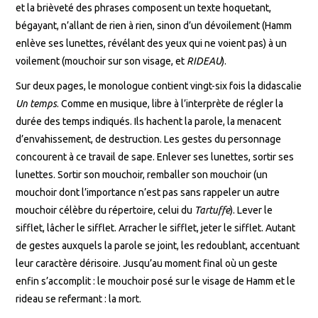
et la brièveté des phrases composent un texte hoquetant,
bégayant, n’allant de rien à rien, sinon d’un dévoilement (Hamm
enlève ses lunettes, révélant des yeux qui ne voient pas) à un
voilement (mouchoir sur son visage, et
RIDEAU
).
Sur deux pages, le monologue contient vingt-six fois la didascalie
Un temps
. Comme en musique, libre à l’interprète de régler la
durée des temps indiqués. Ils hachent la parole, la menacent
d’envahissement, de destruction. Les gestes du personnage
concourent à ce travail de sape. Enlever ses lunettes, sortir ses
lunettes. Sortir son mouchoir, remballer son mouchoir (un
mouchoir dont l’importance n’est pas sans rappeler un autre
mouchoir célèbre du répertoire, celui du
Tartuffe
). Lever le
sifflet, lâcher le sifflet. Arracher le sifflet, jeter le sifflet. Autant
de gestes auxquels la parole se joint, les redoublant, accentuant
leur caractère dérisoire. Jusqu’au moment final où un geste
enfin s’accomplit : le mouchoir posé sur le visage de Hamm et le
rideau se refermant : la mort.