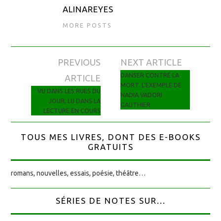
ALINAREYES
MORE POSTS
PREVIOUS
NEXT ARTICLE
Navigation des articles
DANSER CONTRE LA
ARTICLE
MORT. L’EXEMPLE DE
VU DANS LES RUES DU
NADIA VADORI
JOUR, LU DANS LA
GAUTHIER
LECTURE EN COURS
TOUS MES LIVRES, DONT DES E-BOOKS
GRATUITS
romans, nouvelles, essais, poésie, théâtre…
SÉRIES DE NOTES SUR...