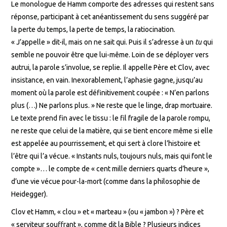
Le monologue de Hamm comporte des adresses qui restent sans
réponse, participant à cet anéantissement du sens suggéré par
la perte du temps, la perte de temps, la ratiocination.
« J’appelle » dit-il, mais on ne sait qui. Puis il s’adresse à un
tu
qui
semble ne pouvoir être que lui-même. Loin de se déployer vers
autrui, la parole s’involue, se replie. Il appelle Père et Clov, avec
insistance, en vain. Inexorablement, l’aphasie gagne, jusqu’au
moment où la parole est définitivement coupée : « N’en parlons
plus (…) Ne parlons plus. » Ne reste que le linge, drap mortuaire.
Le texte prend fin avec le tissu : le fil fragile de la parole rompu,
ne reste que celui de la matière, qui se tient encore même si elle
est appelée au pourrissement, et qui sert à clore l’histoire et
l’être qui l’a vécue. « Instants nuls, toujours nuls, mais qui font le
compte »… le compte de « cent mille derniers quarts d’heure »,
d’une vie vécue pour-la-mort (comme dans la philosophie de
Heidegger).
Clov et Hamm, « clou » et « marteau » (ou « jambon ») ? Père et
« serviteur souffrant », comme dit la Bible ? Plusieurs indices