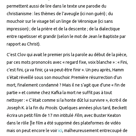
permettent aussi de lire dans le texte une parodie du
christianisme : les thèmes de l’aveugle (ici non guéri) ; du
mouchoir sur le visage tel un linge de Véronique (ici sans
impression) ; de la prière et de la descente ; de la dialectique
entre rapetisser et grandir (selon le mot de Jean le Baptiste par
rapport au Christ).
C’est Clov qui avait le premier pris la parole au début de la pièce,
par ces mots prononcés avec « regard fixe, voix blanche » : « Fini,
c’est fini, ça va finir, ça va peut-être finir ». Un peu après, Hamm
s’était réveillé sous son mouchoir. Première résurrection d’un
mort, finalement condamné ? Mais il ne s’agit que d’une « fin de
partie » et comme chez Kafka la mort ne suffit pas à tout
nettoyer : « C’était comme si la honte dût lui survivre », écrit-il de
Joseph K. à la fin du
Procès
. Quelques années plus tard, Beckett
écrira un petit film de 17 mn intitulé
Film
, avec Buster Keaton
dans le rôle [le film a été supprimé des plateformes de vidéo
mais on peut encore le voir
ici
, malheureusement entrecoupé de