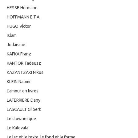
HESSE Hermann
HOFFMANN E.T.A.
HUGO Victor
Islam
Judaïsme
KAFKA Franz
KANTOR Tadeusz
KAZANTZAKI Nikos
KLEIN Naomi
L'amour en livres
LAFERRIERE Dany
LASCAULT Gilbert
Le clownesque
Le Kalevala
Le lac et le texte, le fond et la forme