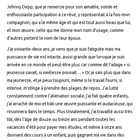
Johnny Depp, que je remercie pour son aimable, solide et
enthousiaste participation à ce rêve, y représentait à la fois mon
compagnon, qui a le même âge et qui est tout aussi beau que lui,
et mon œuvre, celle qui me donne mon nom d’usage, comme
d’autres portent le nom de leur époux.
J’ai soixante-deux ans, je sens que je suis fatiguée mais ma
puissance de vie est intacte, aussi grande que lorsque je suis
arrivée en ce monde et peut-être plus car comme dit l’adage « si
jeunesse savait, si vieillesse pouvait… » Or je sais plus que dans
ma jeunesse, et je peux toujours, même si le travail fourni, si
intense, m’oblige à prendre des plages de repos. J’ai lutté
constamment contre l’aliénation sociale, j’ai fait quatre enfants,
j’ai arraché de moi et bâti une œuvre puissante et audacieuse, qui
résonnera dans le temps. Plus trivialement, j’ai travaillé aussi très
tôt, dès l’âge de douze ou treize ans pendant toutes les
vacances d’été pour payer mes études, et même à onze ans
donnant des cours à un enfant, puis gagnant ma vie dans des