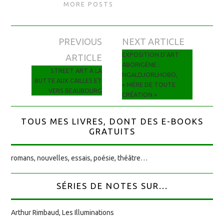
MORE POSTS
PREVIOUS
NEXT ARTICLE
Navigation des articles
EXPOSITION D’ART
ARTICLE
ABORIGÈNE :
STREET ART À LA
NGALDJORLHOBO,
BUTTE AUX CAILLES ET
« MÈRE DE TOUTE
VERS BEAUBOURG
CRÉATION »
TOUS MES LIVRES, DONT DES E-BOOKS
GRATUITS
romans, nouvelles, essais, poésie, théâtre…
SÉRIES DE NOTES SUR...
Arthur Rimbaud, Les Illuminations