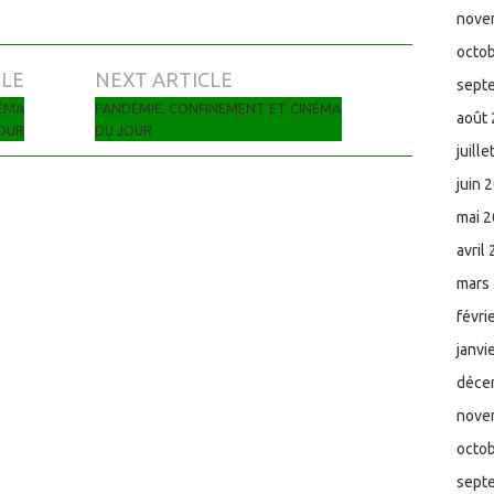
nove
octo
CLE
NEXT ARTICLE
sept
NÉMA
PANDÉMIE, CONFINEMENT ET CINÉMA
août
OUR
DU JOUR
juill
juin 
mai 
avril
mars
févri
janvi
déce
nove
octo
sept