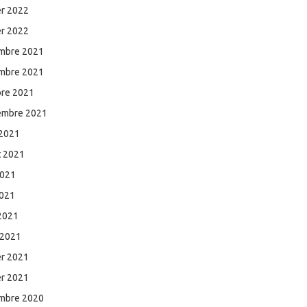
er 2022
er 2022
mbre 2021
mbre 2021
bre 2021
embre 2021
 2021
et 2021
2021
2021
 2021
 2021
er 2021
er 2021
mbre 2020