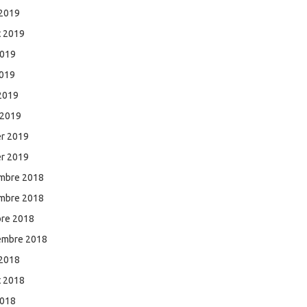
 2019
et 2019
2019
2019
 2019
 2019
er 2019
er 2019
mbre 2018
mbre 2018
bre 2018
embre 2018
 2018
et 2018
2018