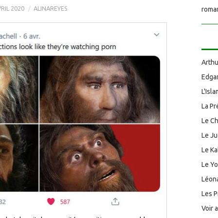
VRIL 2020
ALINAREYES
roman
Arthu
Edgar
L'Isl
La Pr
Le Ch
Le J
Le Ka
Le Y
Léona
Les P
Voir 