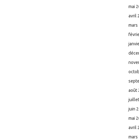
mai 
avril
mars
févri
janvi
déce
nove
octo
sept
août
juill
juin 
mai 
avril
mars