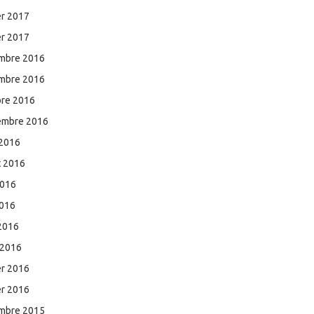
er 2017
er 2017
mbre 2016
mbre 2016
bre 2016
embre 2016
 2016
et 2016
2016
2016
 2016
 2016
er 2016
er 2016
mbre 2015