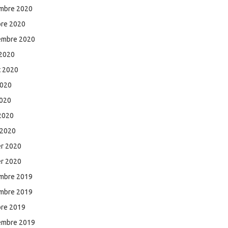
mbre 2020
bre 2020
embre 2020
 2020
et 2020
2020
2020
 2020
 2020
er 2020
er 2020
mbre 2019
mbre 2019
bre 2019
embre 2019