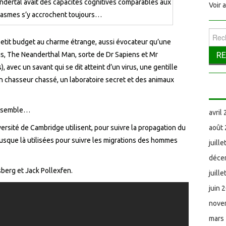
ndertal avait des capacités cognitives comparables aux
Voir 
ntasmes s’y accrochent toujours…
Reche
 petit budget au charme étrange, aussi évocateur qu’une
çais, The Neanderthal Man, sorte de Dr Sapiens et Mr
), avec un savant qui se dit atteint d’un virus, une gentille
n chasseur chassé, un laboratoire secret et des animaux
me semble…
avril
versité de Cambridge utilisent, pour suivre la propagation du
août
usque là utilisées pour suivre les migrations des hommes
juill
déce
sberg et Jack Pollexfen.
juill
juin 
nove
mars