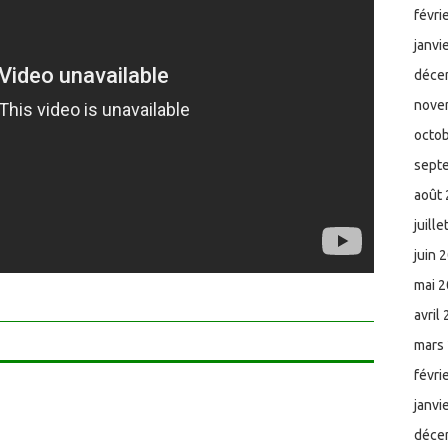
févri
janvi
déce
nove
octo
sept
août
juill
juin 
mai 
avril
mars
févri
janvi
déce