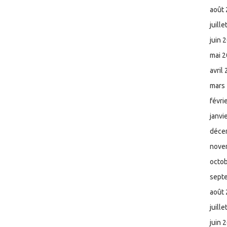
août
juill
juin 
mai 
avril
mars
févri
janvi
déce
nove
octo
sept
août
juill
juin 