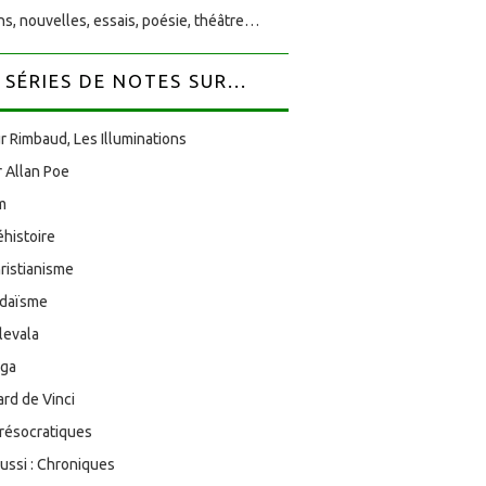
s, nouvelles, essais, poésie, théâtre…
SÉRIES DE NOTES SUR...
r Rimbaud, Les Illuminations
 Allan Poe
am
éhistoire
ristianisme
udaïsme
levala
oga
rd de Vinci
résocratiques
aussi : Chroniques