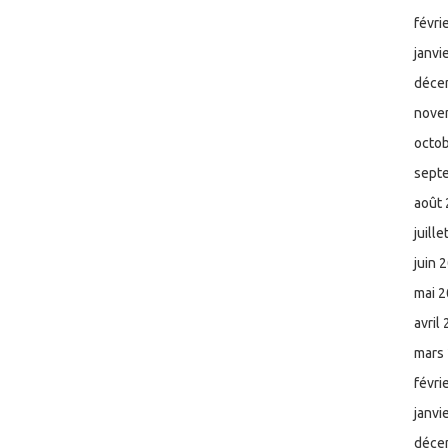
févri
janvi
déce
nove
octo
sept
août
juill
juin 
mai 
avril
mars
févri
janvi
déce