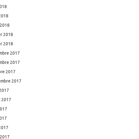
2018
 2018
 2018
er 2018
er 2018
mbre 2017
mbre 2017
bre 2017
embre 2017
 2017
et 2017
2017
2017
 2017
 2017