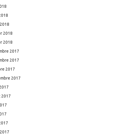
2018
 2018
 2018
er 2018
er 2018
mbre 2017
mbre 2017
bre 2017
embre 2017
 2017
et 2017
2017
2017
 2017
 2017