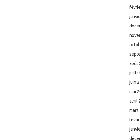
févri
janvi
déce
nove
octo
sept
août
juill
juin 
mai 
avril
mars
févri
janvi
déce