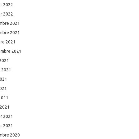
er 2022
er 2022
mbre 2021
mbre 2021
bre 2021
embre 2021
 2021
et 2021
2021
2021
 2021
 2021
er 2021
er 2021
mbre 2020