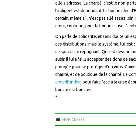
elle s’adresse. La charité, c’est le non-partage
l’indigent est dépendant. La bonne idée d’E
certain, même s’il n’est pas allé assez loi
cœur, continue, pour la bonne cause, à enté
On parle de solidarité, et sans doute un esp
ces distributions, mais le système, lui, est
ce spectacle répugnant. Qui est devenu une po
subir, il lui a fallu accepter des dons de 
plongée pour se protéger d’un virus. Comme 
charité, et de politique de la charité. L
crowdfunding
pour faire face à la crise éc
boucle est bouclée.
*
NON CLASSÉ