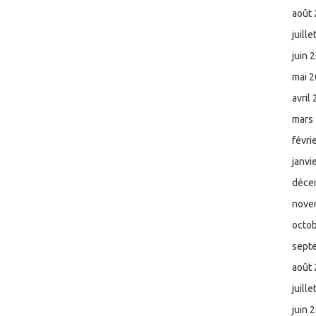
août
juill
juin 
mai 
avril
mars
févri
janvi
déce
nove
octo
sept
août
juill
juin 