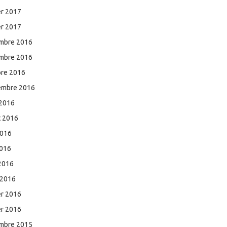
er 2017
er 2017
mbre 2016
mbre 2016
bre 2016
embre 2016
 2016
et 2016
2016
2016
 2016
 2016
er 2016
er 2016
mbre 2015