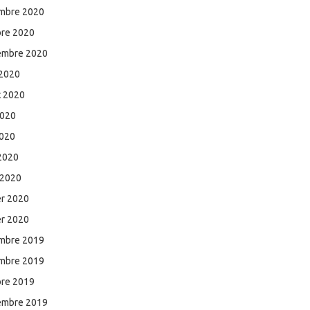
mbre 2020
bre 2020
embre 2020
 2020
et 2020
2020
2020
 2020
 2020
er 2020
er 2020
mbre 2019
mbre 2019
bre 2019
embre 2019