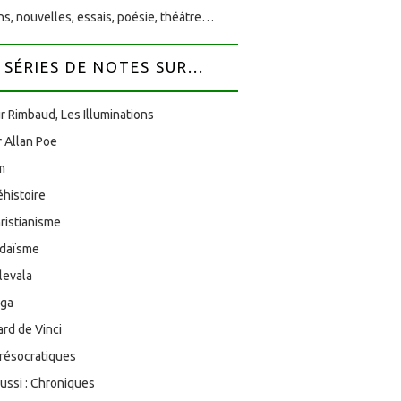
s, nouvelles, essais, poésie, théâtre…
SÉRIES DE NOTES SUR...
r Rimbaud, Les Illuminations
 Allan Poe
am
éhistoire
ristianisme
udaïsme
levala
oga
rd de Vinci
résocratiques
aussi : Chroniques