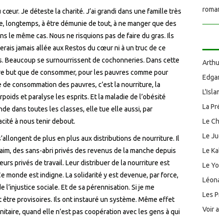
roman
 cœur. Je déteste la charité. J’ai grandi dans une famille très
vre, longtemps, à être démunie de tout, à ne manger que des
ns le même cas. Nous ne risquions pas de faire du gras. Ils
serais jamais allée aux Restos du cœur ni à un truc de ce
es. Beaucoup se surnourrissent de cochonneries. Dans cette
Arthu
utre but que de consommer, pour les pauvres comme pour
Edgar
ée de consommation des pauvres, c’est la nourriture, la
L'Isl
rpoids et paralyse les esprits. Et la maladie de l’obésité
La Pr
de dans toutes les classes, elle tue elle aussi, par
pacité à nous tenir debout.
Le Ch
Le J
’allongent de plus en plus aux distributions de nourriture. Il
faim, des sans-abri privés des revenus de la manche depuis
Le Ka
urs privés de travail. Leur distribuer de la nourriture est
Le Y
Ce monde est indigne. La solidarité y est devenue, par force,
Léona
 l’injustice sociale. Et de sa pérennisation. Si je me
Les P
 être provisoires. Ils ont instauré un système. Même effet
Voir 
itaire, quand elle n’est pas coopération avec les gens à qui