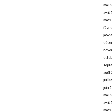
mai 
avril
mars
févri
janvi
déce
nove
octo
sept
août
juill
juin 
mai 
avril
mars