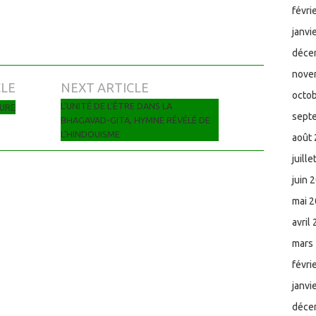
févri
janvi
déce
nove
CLE
NEXT ARTICLE
octo
L’UNITÉ DE L’ÊTRE DANS LA
TURE
sept
BHAGAVAD-GITA, HYMNE RÉVÉLÉ DE
L’HINDOUISME
août
juill
juin 
mai 
avril
mars
févri
janvi
déce