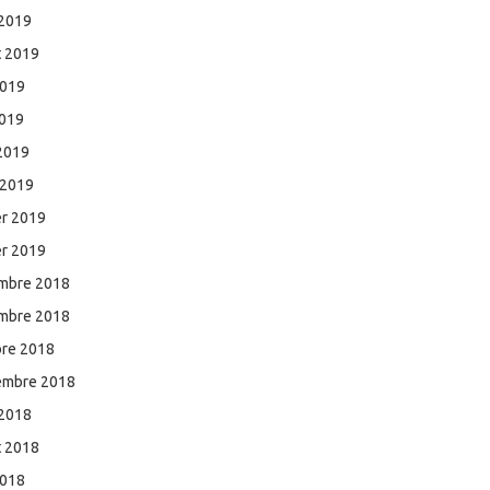
 2019
et 2019
2019
2019
 2019
 2019
er 2019
er 2019
mbre 2018
mbre 2018
bre 2018
embre 2018
 2018
et 2018
2018