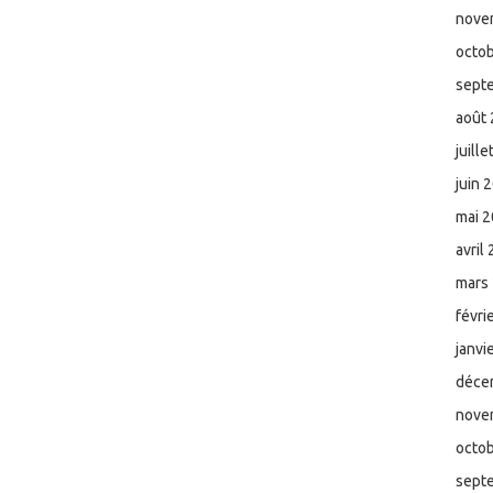
nove
octo
sept
août
juill
juin 
mai 
avril
mars
févri
janvi
déce
nove
octo
sept