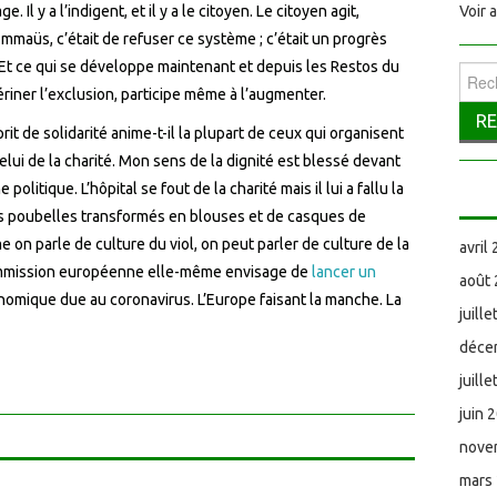
. Il y a l’indigent, et il y a le citoyen. Le citoyen agit,
Voir 
mmaüs, c’était de refuser ce système ; c’était un progrès
n. Et ce qui se développe maintenant et depuis les Restos du
Reche
riner l’exclusion, participe même à l’augmenter.
rit de solidarité anime-t-il la plupart de ceux qui organisent
 celui de la charité. Mon sens de la dignité est blessé devant
litique. L’hôpital se fout de la charité mais il lui a fallu la
sacs poubelles transformés en blouses et de casques de
on parle de culture du viol, on peut parler de culture de la
avril
a Commission européenne elle-même envisage de
lancer un
août
onomique due au coronavirus. L’Europe faisant la manche. La
juill
déce
juill
juin 
nove
mars