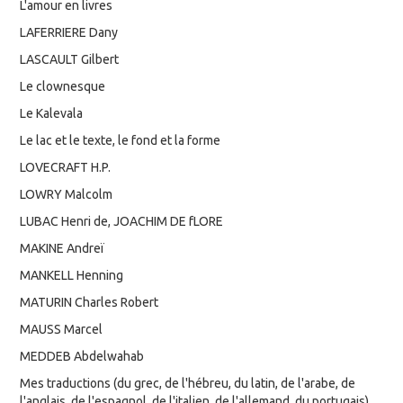
L'amour en livres
LAFERRIERE Dany
LASCAULT Gilbert
Le clownesque
Le Kalevala
Le lac et le texte, le fond et la forme
LOVECRAFT H.P.
LOWRY Malcolm
LUBAC Henri de, JOACHIM DE fLORE
MAKINE Andreï
MANKELL Henning
MATURIN Charles Robert
MAUSS Marcel
MEDDEB Abdelwahab
Mes traductions (du grec, de l'hébreu, du latin, de l'arabe, de
l'anglais, de l'espagnol, de l'italien, de l'allemand, du portugais)