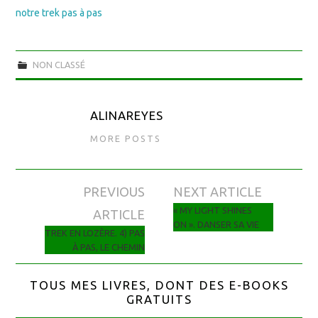
notre trek pas à pas
NON CLASSÉ
ALINAREYES
MORE POSTS
PREVIOUS
NEXT ARTICLE
Navigation des articles
« MY LIGHT SHINES
ARTICLE
ON ». DANSER SA VIE
TREK EN LOZÈRE. 4) PAS
À PAS, LE CHEMIN
TOUS MES LIVRES, DONT DES E-BOOKS
GRATUITS