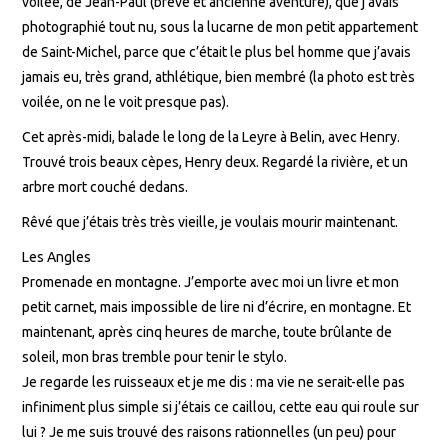
voilée, de Jean-Paul (brève et ancienne aventure), que j’avais
photographié tout nu, sous la lucarne de mon petit appartement
de Saint-Michel, parce que c’était le plus bel homme que j’avais
jamais eu, très grand, athlétique, bien membré (la photo est très
voilée, on ne le voit presque pas).
Cet après-midi, balade le long de la Leyre à Belin, avec Henry.
Trouvé trois beaux cèpes, Henry deux. Regardé la rivière, et un
arbre mort couché dedans.
Rêvé que j’étais très très vieille, je voulais mourir maintenant.
Les Angles
Promenade en montagne. J’emporte avec moi un livre et mon
petit carnet, mais impossible de lire ni d’écrire, en montagne. Et
maintenant, après cinq heures de marche, toute brûlante de
soleil, mon bras tremble pour tenir le stylo.
Je regarde les ruisseaux et je me dis : ma vie ne serait-elle pas
infiniment plus simple si j’étais ce caillou, cette eau qui roule sur
lui ? Je me suis trouvé des raisons rationnelles (un peu) pour