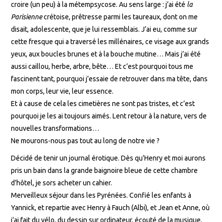
croire (un peu) à la métempsycose. Au sens large : j’ai été
la
Parisienne
crétoise, prêtresse parmi les taureaux, dont on me
disait, adolescente, que je lui ressemblais. J’ai eu, comme sur
cette fresque qui a traversé les millénaires, ce visage aux grands
yeux, aux boucles brunes et à la bouche mutine… Mais j’ai été
aussi caillou, herbe, arbre, bête… Et c’est pourquoi tous me
fascinent tant, pourquoi j’essaie de retrouver dans ma tête, dans
mon corps, leur vie, leur essence.
Et à cause de cela les cimetières ne sont pas tristes, et c’est
pourquoi je les ai toujours aimés. Lent retour à la nature, vers de
nouvelles transformations…
Ne mourons-nous pas tout au long de notre vie ?
Décidé de tenir un journal érotique. Dès qu’Henry et moi aurons
pris un bain dans la grande baignoire bleue de cette chambre
d’hôtel, je sors acheter un cahier.
Merveilleux séjour dans les Pyrénées. Confié les enfants à
Yannick, et repartie avec Henry à Fauch (Albi), et Jean et Anne, où
j’ai fait du vélo, du dessin sur ordinateur, écouté de la musique,