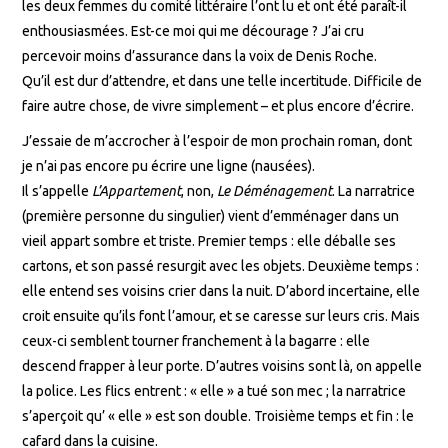
les deux femmes du comité littéraire l’ont lu et ont été paraît-il
enthousiasmées. Est-ce moi qui me décourage ? J’ai cru
percevoir moins d’assurance dans la voix de Denis Roche.
Qu’il est dur d’attendre, et dans une telle incertitude. Difficile de
faire autre chose, de vivre simplement – et plus encore d’écrire.
J’essaie de m’accrocher à l’espoir de mon prochain roman, dont
je n’ai pas encore pu écrire une ligne (nausées).
Il s’appelle
L’Appartement
, non,
Le Déménagement
. La narratrice
(première personne du singulier) vient d’emménager dans un
vieil appart sombre et triste. Premier temps : elle déballe ses
cartons, et son passé resurgit avec les objets. Deuxième temps :
elle entend ses voisins crier dans la nuit. D’abord incertaine, elle
croit ensuite qu’ils font l’amour, et se caresse sur leurs cris. Mais
ceux-ci semblent tourner franchement à la bagarre : elle
descend frapper à leur porte. D’autres voisins sont là, on appelle
la police. Les flics entrent : « elle » a tué son mec ; la narratrice
s’aperçoit qu’ « elle » est son double. Troisième temps et fin : le
cafard dans la cuisine.