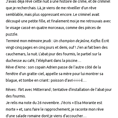
J’avais déjà rêvé cette nuit à une histoire de crime, et de criminel
que je recherchais. Là, je viens de me réveiller d’un rêve
semblable, mais plus oppressant encore. Le criminel avait
découpé une petite fille, et finalement moi je me retrouvais avec
le visage cassé en quatre morceaux, comme des pièces de
puzzle.
Terminé mon mémoire jeudi :
Un champion de jeûne, Kafka
. Écrit
vingt-cinq pages en cinq jours et demi, ouf ! J’en ai fait bien des
cauchemars, la nuit. L’abat-jour des fourmis, le partiel sur la
duchesse au café, l’éléphant dans la piscine…
Rêve d’Arno : son copain Adrien passe de l’autre côté de la
fenêtre d’un gratte-ciel, appelle sa mère pour lui montrer sa
blague, et tombe en criant : poisson d’avri-i-i-i-il…
Rêves : flirt avec Mitterrand ; tentative d’installation de l’abat-jour
des fourmis.
Je relis ma note du 26 novembre. J’écris « Elsa Morante est
morte » et, sans faire le rapprochement, je raconte mon rêve
d’une salade romaine dont je viens d’accoucher…