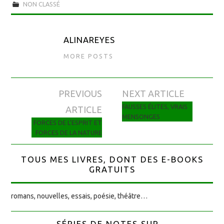
NON CLASSÉ
ALINAREYES
MORE POSTS
PREVIOUS
NEXT ARTICLE
Navigation des articles
FAUSSES ÉLITES, VRAIS
ARTICLE
MENSONGES
FORCES DE L’ESPRIT ET
FORCES DE LA NATURE
TOUS MES LIVRES, DONT DES E-BOOKS
GRATUITS
romans, nouvelles, essais, poésie, théâtre…
SÉRIES DE NOTES SUR...