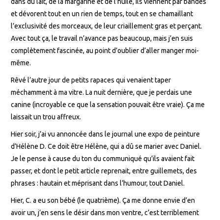
dans du lait, de la margarine et de l’huile, ils viennent par bandes
et dévorent tout en un rien de temps, tout en se chamaillant
l’exclusivité des morceaux, de leur criaillement gras et perçant.
Avec tout ça, le travail n’avance pas beaucoup, mais j’en suis
complètement fascinée, au point d’oublier d’aller manger moi-
même.
Rêvé l’autre jour de petits rapaces qui venaient taper
méchamment à ma vitre. La nuit dernière, que je perdais une
canine (incroyable ce que la sensation pouvait être vraie). Ça me
laissait un trou affreux.
Hier soir, j’ai vu annoncée dans le journal une expo de peinture
d’Hélène D. Ce doit être Hélène, qui a dû se marier avec Daniel.
Je le pense à cause du ton du communiqué qu’ils avaient fait
passer, et dont le petit article reprenait, entre guillemets, des
phrases : hautain et méprisant dans l’humour, tout Daniel.
Hier, C. a eu son bébé (le quatrième). Ça me donne envie d’en
avoir un, j’en sens le désir dans mon ventre, c’est terriblement