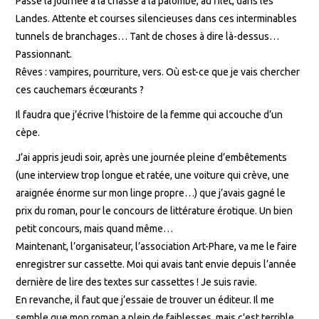
Passé la journée à la chasse à la palombe, au filet, dans les
Landes. Attente et courses silencieuses dans ces interminables
tunnels de branchages… Tant de choses à dire là-dessus…
Passionnant.
Rêves : vampires, pourriture, vers. Où est-ce que je vais chercher
ces cauchemars écœurants ?
Il faudra que j’écrive l’histoire de la femme qui accouche d’un
cèpe.
J’ai appris jeudi soir, après une journée pleine d’embêtements
(une interview trop longue et ratée, une voiture qui crève, une
araignée énorme sur mon linge propre…) que j’avais gagné le
prix du roman, pour le concours de littérature érotique. Un bien
petit concours, mais quand même…
Maintenant, l’organisateur, l’association Art-Phare, va me le faire
enregistrer sur cassette. Moi qui avais tant envie depuis l’année
dernière de lire des textes sur cassettes ! Je suis ravie.
En revanche, il faut que j’essaie de trouver un éditeur. Il me
semble que mon roman a plein de faiblesses, mais c’est terrible,