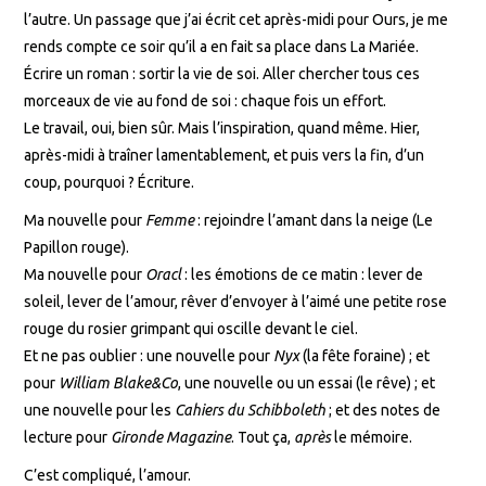
l’autre. Un passage que j’ai écrit cet après-midi pour Ours, je me
rends compte ce soir qu’il a en fait sa place dans La Mariée.
Écrire un roman : sortir la vie de soi. Aller chercher tous ces
morceaux de vie au fond de soi : chaque fois un effort.
Le travail, oui, bien sûr. Mais l’inspiration, quand même. Hier,
après-midi à traîner lamentablement, et puis vers la fin, d’un
coup, pourquoi ? Écriture.
Ma nouvelle pour
Femme
: rejoindre l’amant dans la neige (Le
Papillon rouge).
Ma nouvelle pour
Oracl
: les émotions de ce matin : lever de
soleil, lever de l’amour, rêver d’envoyer à l’aimé une petite rose
rouge du rosier grimpant qui oscille devant le ciel.
Et ne pas oublier : une nouvelle pour
Nyx
(la fête foraine) ; et
pour
William Blake&Co
, une nouvelle ou un essai (le rêve) ; et
une nouvelle pour les
Cahiers du Schibboleth
; et des notes de
lecture pour
Gironde Magazine
. Tout ça,
après
le mémoire.
C’est compliqué, l’amour.