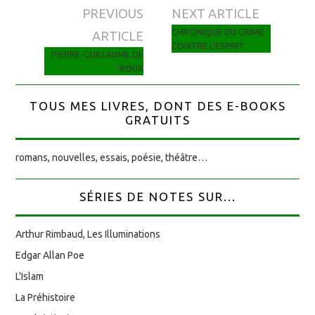
PREVIOUS
NEXT ARTICLE
Navigation des articles
CHRONIQUE DU CRIME
ARTICLE
CONTRE L’ESPRIT
PIERRE-GUILLAUME DE
ROUX
TOUS MES LIVRES, DONT DES E-BOOKS
GRATUITS
romans, nouvelles, essais, poésie, théâtre…
SÉRIES DE NOTES SUR...
Arthur Rimbaud, Les Illuminations
Edgar Allan Poe
L'Islam
La Préhistoire