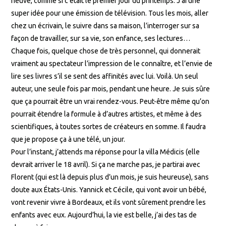
neuve, comme si c’était le premier jour du printemps. J’ai une
super idée pour une émission de télévision. Tous les mois, aller
chez un écrivain, le suivre dans sa maison, l’interroger sur sa
façon de travailler, sur sa vie, son enfance, ses lectures…
Chaque fois, quelque chose de très personnel, qui donnerait
vraiment au spectateur l’impression de le connaître, et l’envie de
lire ses livres s’il se sent des affinités avec lui. Voilà. Un seul
auteur, une seule fois par mois, pendant une heure. Je suis sûre
que ça pourrait être un vrai rendez-vous. Peut-être même qu’on
pourrait étendre la formule à d’autres artistes, et même à des
scientifiques, à toutes sortes de créateurs en somme. Il faudra
que je propose ça à une télé, un jour.
Pour l’instant, j’attends ma réponse pour la villa Médicis (elle
devrait arriver le 18 avril). Si ça ne marche pas, je partirai avec
Florent (qui est là depuis plus d’un mois, je suis heureuse), sans
doute aux États-Unis. Yannick et Cécile, qui vont avoir un bébé,
vont revenir vivre à Bordeaux, et ils vont sûrement prendre les
enfants avec eux. Aujourd’hui, la vie est belle, j’ai des tas de