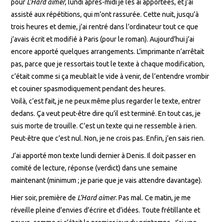
pour
L’Hard aimer
, lundi après-midi je les ai apportées, et j’ai
assisté aux répétitions, qui m’ont rassurée. Cette nuit, jusqu’à
trois heures et demie, j’ai rentré dans l’ordinateur tout ce que
j’avais écrit et modifié à Paris (pour le roman). Aujourd’hui j’ai
encore apporté quelques arrangements. L’imprimante n’arrêtait
pas, parce que je ressortais tout le texte à chaque modification,
c’était comme si ça meublait le vide à venir, de l’entendre vrombir
et couiner spasmodiquement pendant des heures.
Voilà, c’est fait, je ne peux même plus regarder le texte, entrer
dedans. Ça veut peut-être dire qu’il est terminé. En tout cas, je
suis morte de trouille. C’est un texte qui ne ressemble à rien.
Peut-être que c’est nul. Non, je ne crois pas. Enfin, j’en sais rien.
J’ai apporté mon texte lundi dernier à Denis. Il doit passer en
comité de lecture, réponse (verdict) dans une semaine
maintenant (minimum ; je parie que je vais attendre davantage).
Hier soir, première de
L’Hard aimer
. Pas mal. Ce matin, je me
réveille pleine d’envies d’écrire et d’idées. Toute frétillante et