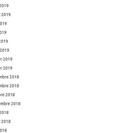
 2019
et 2019
2019
2019
 2019
 2019
er 2019
er 2019
mbre 2018
mbre 2018
bre 2018
embre 2018
 2018
et 2018
2018