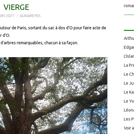
VIERGE
roman
UIN 2021
ALINAREYES
tour de Paris, sortant du sac à dos d’O pour faire acte de
r d’O.
Arthu
s d’arbres remarquables, chacun à sa façon.
Edgar
L'Isl
La Pr
Le Ch
Le J
Le Ka
Le Y
Léona
Les P
Voir 