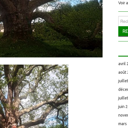
Voir 
Reche
avril
août
juill
déce
juill
juin 
nove
mars