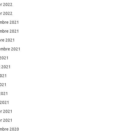
er 2022
er 2022
mbre 2021
mbre 2021
bre 2021
embre 2021
 2021
et 2021
2021
2021
 2021
 2021
er 2021
er 2021
mbre 2020