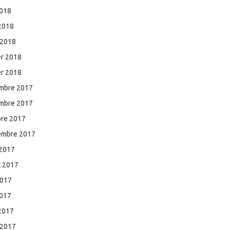
2018
 2018
 2018
er 2018
er 2018
mbre 2017
mbre 2017
bre 2017
embre 2017
 2017
et 2017
2017
2017
 2017
 2017