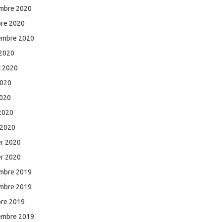
mbre 2020
bre 2020
embre 2020
 2020
et 2020
2020
2020
 2020
 2020
er 2020
er 2020
mbre 2019
mbre 2019
bre 2019
embre 2019