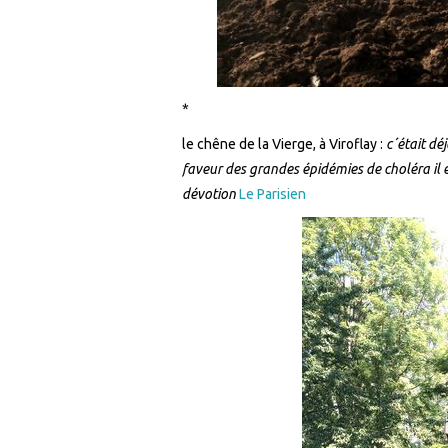
*
le chêne de la Vierge, à Viroflay :
c´était d
faveur des grandes épidémies de choléra il e
dévotion
Le Parisien