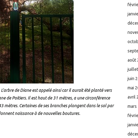
févri
janvi
déce
nove
octo
sept
août
juill
juin 
mai 
:
L’arbre de Diane est appelé ainsi car il aurait été planté vers
avril
ane de Poitiers. Il est haut de 31 mètres, a une circonférence
43 mètres. Certaines de ses branches plongent dans le sol par
mars
 donnent naissance à de nouvelles boutures.
févri
janvi
déce