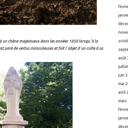
févri
janvi
déce
nove
octo
éjà un chêne majestueux dans les années 1850 lorsqu´à la
st paré de vertus miraculeuses et fait l´objet d´un culte à sa
sept
août
juill
juin 
mai 
avril
mars
févri
janvi
déce