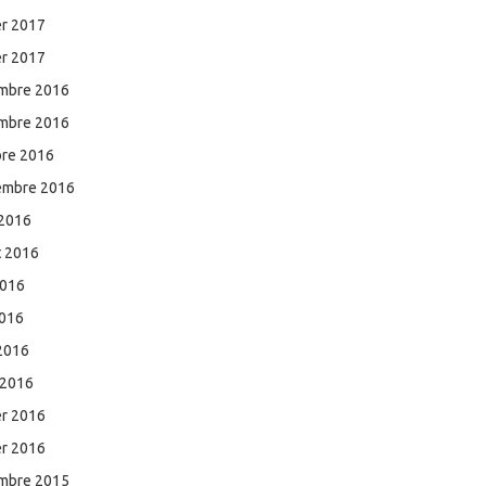
er 2017
er 2017
mbre 2016
mbre 2016
bre 2016
embre 2016
 2016
et 2016
2016
2016
 2016
 2016
er 2016
er 2016
mbre 2015