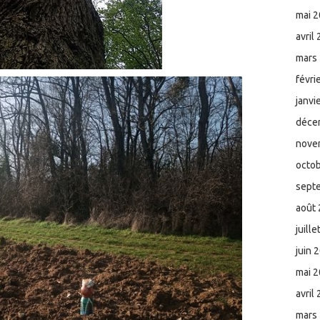
mai 
avril
mars
févri
janvi
déce
nove
octo
sept
août
juill
juin 
mai 
avril
mars