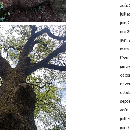
août
juill
juin 
mai 
avril
mars
févri
janvi
déce
nove
octo
sept
août
juill
juin 