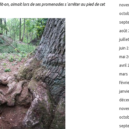
 dit-on, aimait lors de ses promenades s´arrêter au pied de cet
nove
octo
sept
août
juill
juin 
mai 
avril
mars
févri
janvi
déce
nove
octo
sept