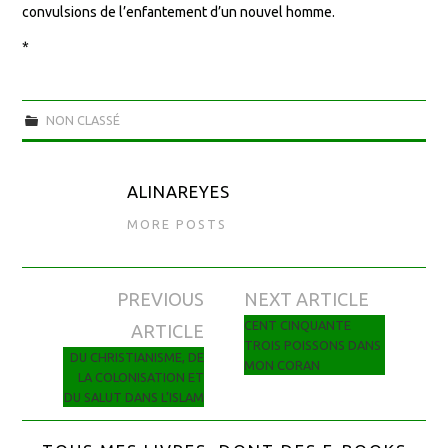
convulsions de l’enfantement d’un nouvel homme.
*
NON CLASSÉ
ALINAREYES
MORE POSTS
PREVIOUS
NEXT ARTICLE
Navigation des articles
CENT CINQUANTE
ARTICLE
TROIS POISSONS DANS
DU CHRISTIANISME, DE
MON CORAN
LA COLONISATION ET
DU SALUT DANS L’ISLAM