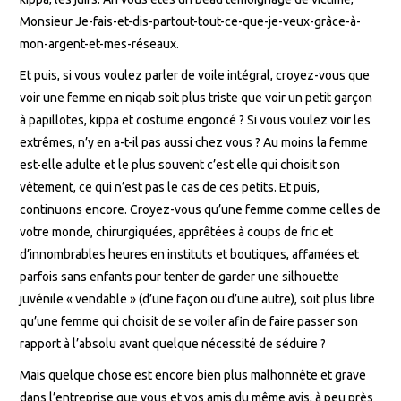
Monsieur Je-fais-et-dis-partout-tout-ce-que-je-veux-grâce-à-
mon-argent-et-mes-réseaux.
Et puis, si vous voulez parler de voile intégral, croyez-vous que
voir une femme en niqab soit plus triste que voir un petit garçon
à papillotes, kippa et costume engoncé ? Si vous voulez voir les
extrêmes, n’y en a-t-il pas aussi chez vous ? Au moins la femme
est-elle adulte et le plus souvent c’est elle qui choisit son
vêtement, ce qui n’est pas le cas de ces petits. Et puis,
continuons encore. Croyez-vous qu’une femme comme celles de
votre monde, chirurgiquées, apprêtées à coups de fric et
d’innombrables heures en instituts et boutiques, affamées et
parfois sans enfants pour tenter de garder une silhouette
juvénile « vendable » (d’une façon ou d’une autre), soit plus libre
qu’une femme qui choisit de se voiler afin de faire passer son
rapport à l’absolu avant quelque nécessité de séduire ?
Mais quelque chose est encore bien plus malhonnête et grave
dans l’entreprise que vous et vos amis du même avis, à peu près