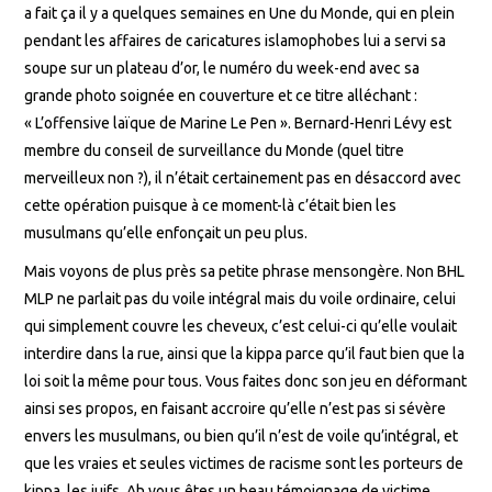
a fait ça il y a quelques semaines en Une du Monde, qui en plein
pendant les affaires de caricatures islamophobes lui a servi sa
soupe sur un plateau d’or, le numéro du week-end avec sa
grande photo soignée en couverture et ce titre alléchant :
« L’offensive laïque de Marine Le Pen ». Bernard-Henri Lévy est
membre du conseil de surveillance du Monde (quel titre
merveilleux non ?), il n’était certainement pas en désaccord avec
cette opération puisque à ce moment-là c’était bien les
musulmans qu’elle enfonçait un peu plus.
Mais voyons de plus près sa petite phrase mensongère. Non BHL
MLP ne parlait pas du voile intégral mais du voile ordinaire, celui
qui simplement couvre les cheveux, c’est celui-ci qu’elle voulait
interdire dans la rue, ainsi que la kippa parce qu’il faut bien que la
loi soit la même pour tous. Vous faites donc son jeu en déformant
ainsi ses propos, en faisant accroire qu’elle n’est pas si sévère
envers les musulmans, ou bien qu’il n’est de voile qu’intégral, et
que les vraies et seules victimes de racisme sont les porteurs de
kippa, les juifs. Ah vous êtes un beau témoignage de victime,