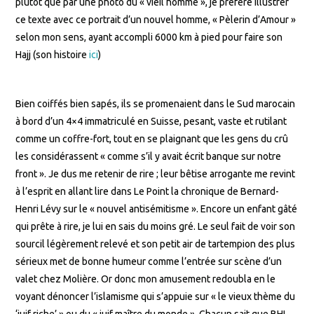
plutôt que par une photo du « vieil homme », je préfère illustrer
ce texte avec ce portrait d’un nouvel homme, « Pèlerin d’Amour »
selon mon sens, ayant accompli 6000 km à pied pour faire son
Hajj (son histoire
ici
)
Bien coiffés bien sapés, ils se promenaient dans le Sud marocain
à bord d’un 4×4 immatriculé en Suisse, pesant, vaste et rutilant
comme un coffre-fort, tout en se plaignant que les gens du crû
les considérassent « comme s’il y avait écrit banque sur notre
front ». Je dus me retenir de rire ; leur bêtise arrogante me revint
à l’esprit en allant lire dans Le Point la chronique de Bernard-
Henri Lévy sur le « nouvel antisémitisme ». Encore un enfant gâté
qui prête à rire, je lui en sais du moins gré. Le seul fait de voir son
sourcil légèrement relevé et son petit air de tartempion des plus
sérieux met de bonne humeur comme l’entrée sur scène d’un
valet chez Molière. Or donc mon amusement redoubla en le
voyant dénoncer l’islamisme qui s’appuie sur « le vieux thème du
‘juif riche’ » ou du « juif maître du monde ». Chacun sait que BHL