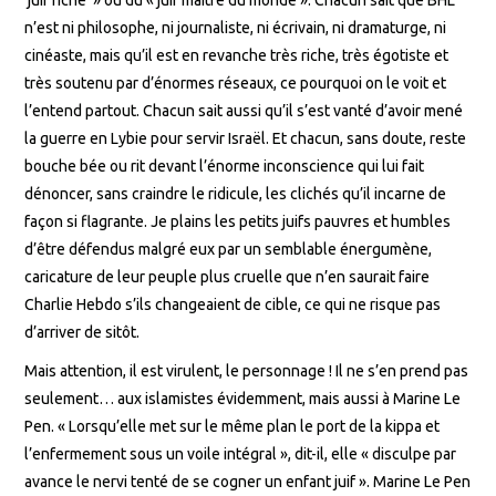
n’est ni philosophe, ni journaliste, ni écrivain, ni dramaturge, ni
cinéaste, mais qu’il est en revanche très riche, très égotiste et
très soutenu par d’énormes réseaux, ce pourquoi on le voit et
l’entend partout. Chacun sait aussi qu’il s’est vanté d’avoir mené
la guerre en Lybie pour servir Israël. Et chacun, sans doute, reste
bouche bée ou rit devant l’énorme inconscience qui lui fait
dénoncer, sans craindre le ridicule, les clichés qu’il incarne de
façon si flagrante. Je plains les petits juifs pauvres et humbles
d’être défendus malgré eux par un semblable énergumène,
caricature de leur peuple plus cruelle que n’en saurait faire
Charlie Hebdo s’ils changeaient de cible, ce qui ne risque pas
d’arriver de sitôt.
Mais attention, il est virulent, le personnage ! Il ne s’en prend pas
seulement… aux islamistes évidemment, mais aussi à Marine Le
Pen. « Lorsqu’elle met sur le même plan le port de la kippa et
l’enfermement sous un voile intégral », dit-il, elle « disculpe par
avance le nervi tenté de se cogner un enfant juif ». Marine Le Pen