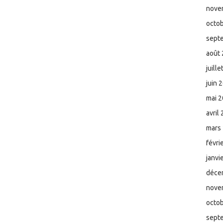
nove
octo
sept
août
juill
juin 
mai 
avril
mars
févri
janvi
déce
nove
octo
sept