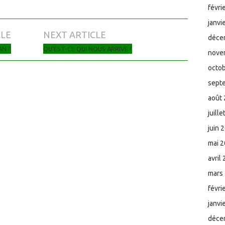
févri
janvi
CLE
NEXT ARTICLE
déce
VANT
QU’EST-CE QUI NOUS ARRIVE ?
nove
octo
sept
août
juill
juin 
mai 
avril
mars
févri
janvi
déce