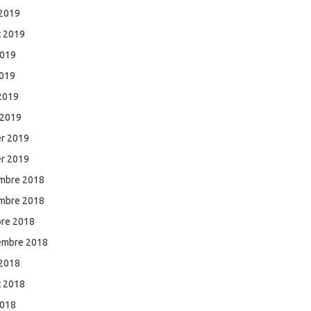
 2019
et 2019
2019
2019
 2019
 2019
er 2019
er 2019
mbre 2018
mbre 2018
bre 2018
embre 2018
 2018
et 2018
2018