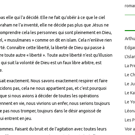
roman
 elle qui l’a décidé. Elle ne fait qu’obéir à ce que le ciel
Abraham ne l’a inventé, elle ne décide pas plus que Jésus ne
 comprendre cela les personnes qui sont pleinement en Dieu,
Arthu
l, « musulmanes » comme on dit en islam. Cela n’enlève rien
berté. Connaître cette liberté, la liberté de Dieu qui passe à
Edgar
re toute autre « liberté ». Toute autre liberté n’est qu’illusion
L'Isl
 qui suit la volonté de Dieu est un faux libre arbitre, est
La Pr
e.
Le Ch
e sait exactement. Nous savons exactement respirer et faire
Le J
cidons pas, cela ne nous appartient pas, et c’est pourquoi
Le Ka
s que si nous avions à décider de toutes les opérations
Le Y
nent en vie, nous vivrions un enfer, nous serions toujours
ne pas nous tromper, toujours dans le désir angoissé de
Léona
ui entrent en jeu.
Les P
ommes. Faisant du bruit et de l’agitation avec toutes leurs
Voir 