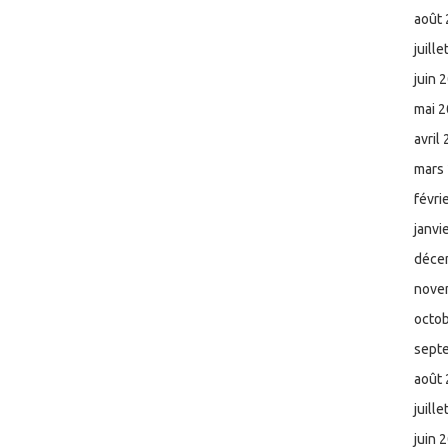
août
juill
juin 
mai 
avril
mars
févri
janvi
déce
nove
octo
sept
août
juill
juin 