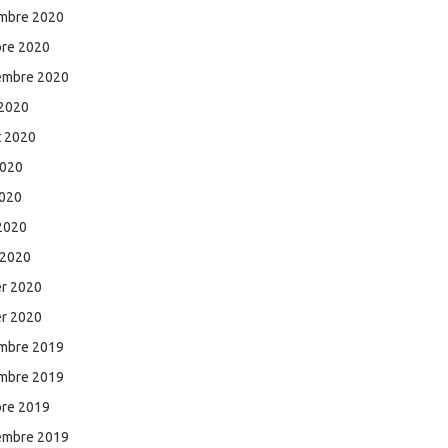
mbre 2020
bre 2020
embre 2020
 2020
et 2020
2020
2020
 2020
 2020
er 2020
er 2020
mbre 2019
mbre 2019
bre 2019
embre 2019