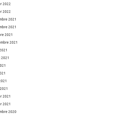
er 2022
er 2022
mbre 2021
mbre 2021
bre 2021
embre 2021
 2021
et 2021
2021
2021
 2021
 2021
er 2021
er 2021
mbre 2020