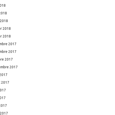
2018
 2018
 2018
er 2018
er 2018
mbre 2017
mbre 2017
bre 2017
embre 2017
 2017
et 2017
2017
2017
 2017
 2017