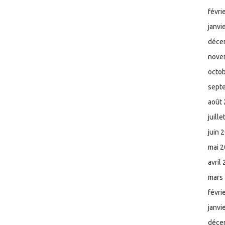
févri
janvi
déce
nove
octo
sept
août
juill
juin 
mai 
avril
mars
févri
janvi
déce