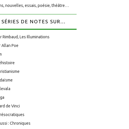
s, nouvelles, essais, poésie, théâtre…
SÉRIES DE NOTES SUR...
r Rimbaud, Les Illuminations
 Allan Poe
am
éhistoire
ristianisme
udaïsme
levala
oga
rd de Vinci
résocratiques
aussi : Chroniques