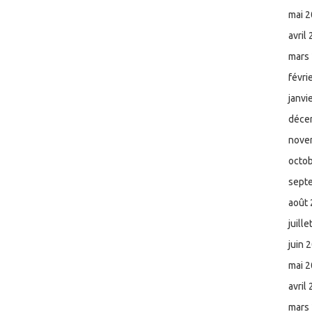
mai 
avril
mars
févri
janvi
déce
nove
octo
sept
août
juill
juin 
mai 
avril
mars