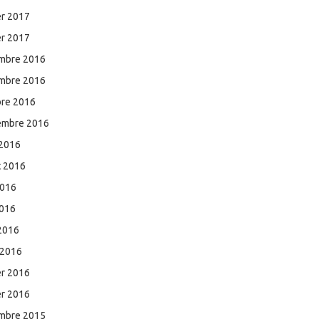
er 2017
er 2017
mbre 2016
mbre 2016
bre 2016
embre 2016
 2016
et 2016
2016
2016
 2016
 2016
er 2016
er 2016
mbre 2015