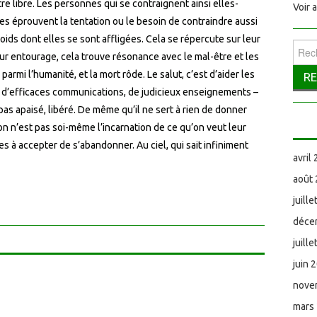
re libre. Les personnes qui se contraignent ainsi elles-
Voir 
es éprouvent la tentation ou le besoin de contraindre aussi
oids dont elles se sont affligées. Cela se répercute sur leur
Reche
leur entourage, cela trouve résonance avec le mal-être et les
armi l’humanité, et la mort rôde. Le salut, c’est d’aider les
 d’efficaces communications, de judicieux enseignements –
t pas apaisé, libéré. De même qu’il ne sert à rien de donner
on n’est pas soi-même l’incarnation de ce qu’on veut leur
es à accepter de s’abandonner. Au ciel, qui sait infiniment
avril
août
juill
déce
juill
juin 
nove
mars