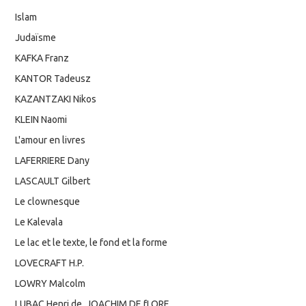
Islam
Judaïsme
KAFKA Franz
KANTOR Tadeusz
KAZANTZAKI Nikos
KLEIN Naomi
L'amour en livres
LAFERRIERE Dany
LASCAULT Gilbert
Le clownesque
Le Kalevala
Le lac et le texte, le fond et la forme
LOVECRAFT H.P.
LOWRY Malcolm
LUBAC Henri de, JOACHIM DE fLORE