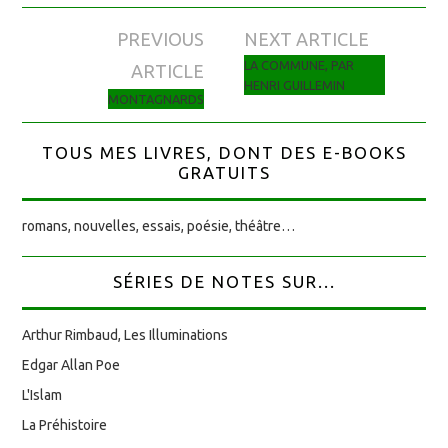
PREVIOUS
NEXT ARTICLE
Navigation des articles
LA COMMUNE, PAR
ARTICLE
HENRI GUILLEMIN
MONTAGNARDS
TOUS MES LIVRES, DONT DES E-BOOKS
GRATUITS
romans, nouvelles, essais, poésie, théâtre…
SÉRIES DE NOTES SUR...
Arthur Rimbaud, Les Illuminations
Edgar Allan Poe
L'Islam
La Préhistoire