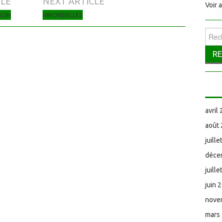
CLE
NEXT ARTICLE
Voir 
SON
HIRONDELLES
Reche
avril
août
juill
déce
juill
juin 
nove
mars