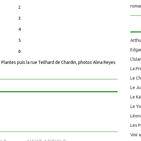
roman
Arthu
Edgar
L'Isl
s Plantes puis la rue Teilhard de Chardin, photos Alina Reyes
La Pr
Le Ch
Le J
Le Ka
Le Y
Léona
Les P
Voir 