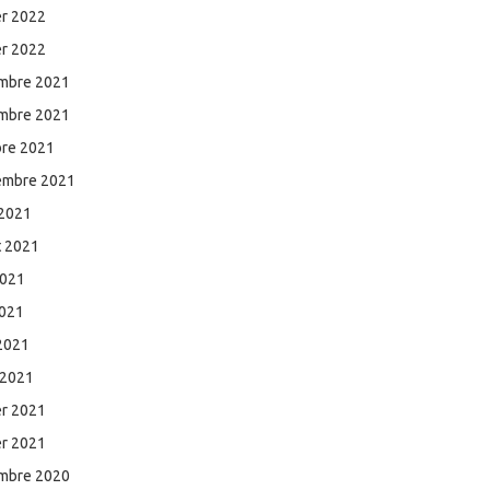
er 2022
er 2022
mbre 2021
mbre 2021
bre 2021
embre 2021
 2021
et 2021
2021
2021
 2021
 2021
er 2021
er 2021
mbre 2020