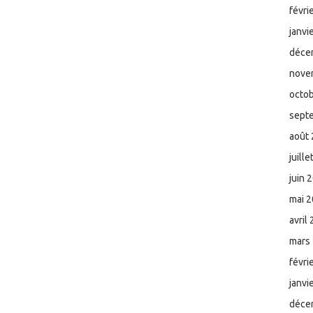
févri
janvi
déce
nove
octo
sept
août
juill
juin 
mai 
avril
mars
févri
janvi
déce