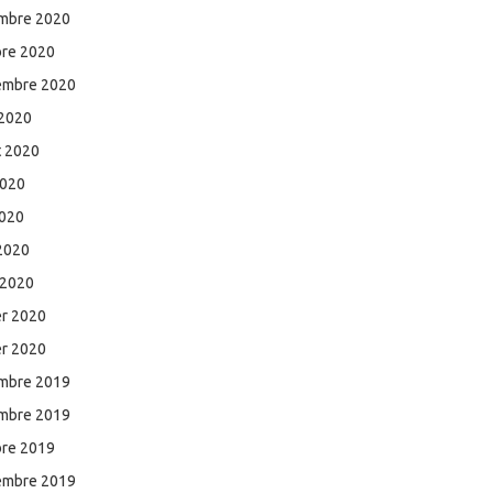
mbre 2020
bre 2020
embre 2020
 2020
et 2020
2020
2020
 2020
 2020
er 2020
er 2020
mbre 2019
mbre 2019
bre 2019
embre 2019