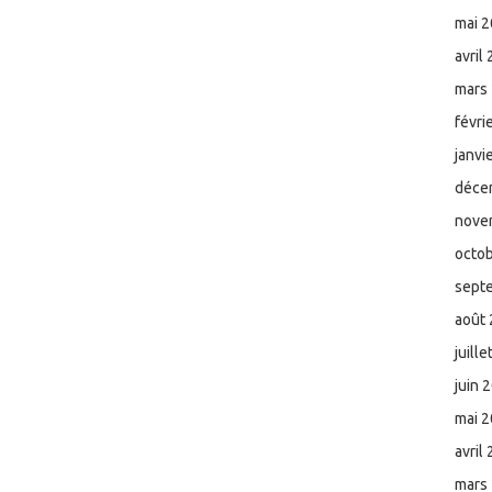
mai 
avril
mars
févri
janvi
déce
nove
octo
sept
août
juill
juin 
mai 
avril
mars