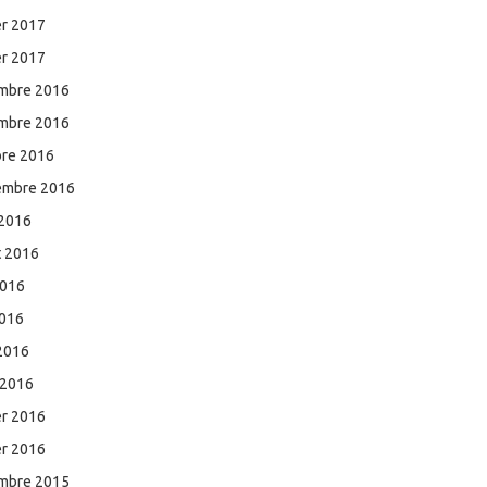
er 2017
er 2017
mbre 2016
mbre 2016
bre 2016
embre 2016
 2016
et 2016
2016
2016
 2016
 2016
er 2016
er 2016
mbre 2015