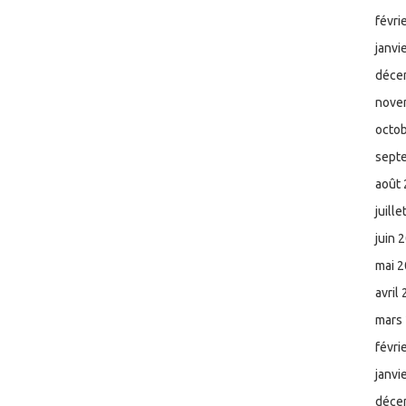
févri
janvi
déce
nove
octo
sept
août
juill
juin 
mai 
avril
mars
févri
janvi
déce