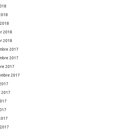
2018
 2018
 2018
er 2018
er 2018
mbre 2017
mbre 2017
bre 2017
embre 2017
 2017
et 2017
2017
2017
 2017
 2017