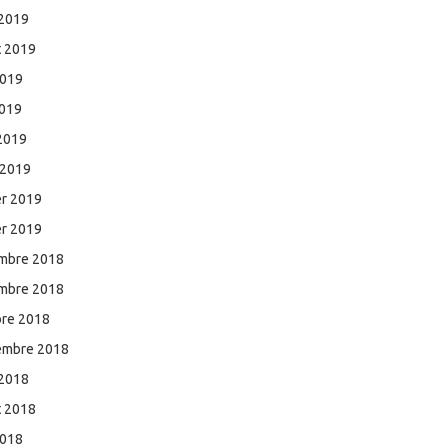
 2019
et 2019
2019
2019
 2019
 2019
er 2019
er 2019
mbre 2018
mbre 2018
bre 2018
embre 2018
 2018
et 2018
2018