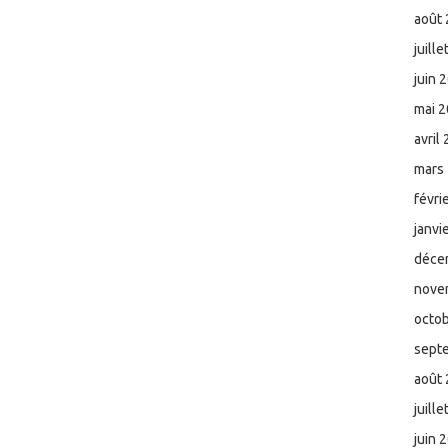
août
juill
juin 
mai 
avril
mars
févri
janvi
déce
nove
octo
sept
août
juill
juin 