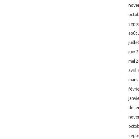
nove
octo
sept
août
juill
juin 
mai 
avril
mars
févri
janvi
déce
nove
octo
sept