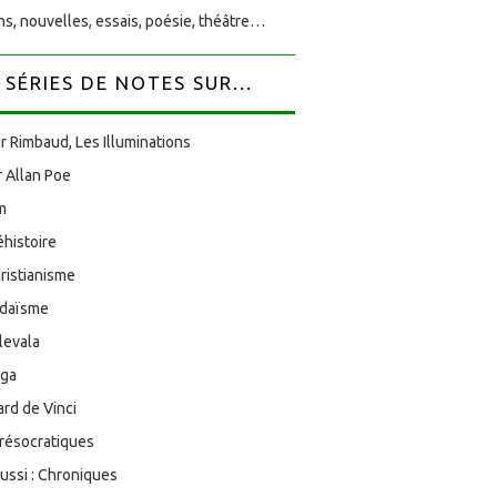
s, nouvelles, essais, poésie, théâtre…
SÉRIES DE NOTES SUR...
r Rimbaud, Les Illuminations
 Allan Poe
am
éhistoire
ristianisme
udaïsme
levala
oga
rd de Vinci
résocratiques
aussi : Chroniques