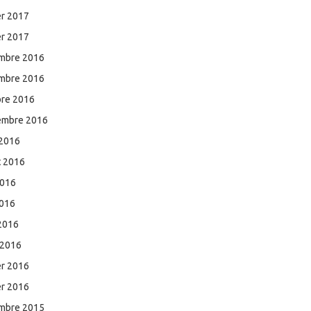
er 2017
er 2017
mbre 2016
mbre 2016
bre 2016
embre 2016
 2016
et 2016
2016
2016
 2016
 2016
er 2016
er 2016
mbre 2015