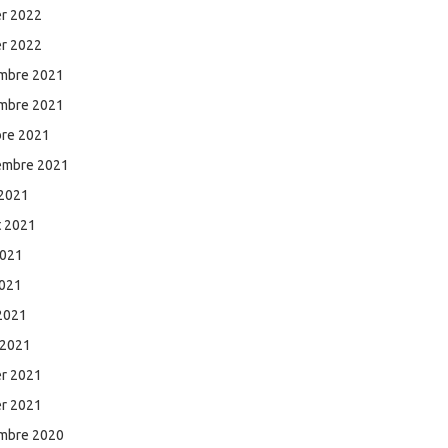
er 2022
er 2022
mbre 2021
mbre 2021
bre 2021
embre 2021
 2021
et 2021
2021
2021
 2021
 2021
er 2021
er 2021
mbre 2020