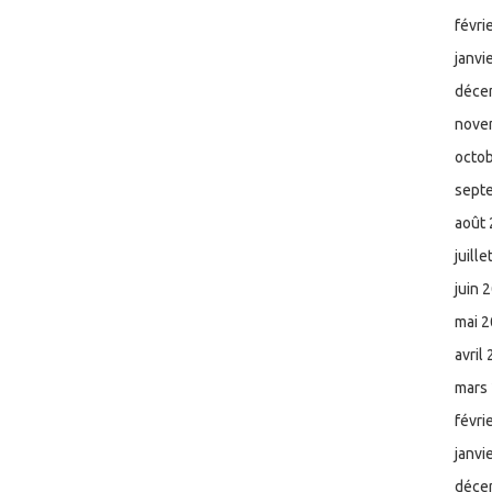
févri
janvi
déce
nove
octo
sept
août
juill
juin 
mai 
avril
mars
févri
janvi
déce