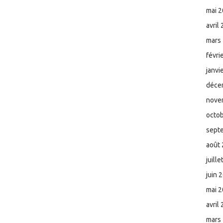
mai 
avril
mars
févri
janvi
déce
nove
octo
sept
août
juill
juin 
mai 
avril
mars