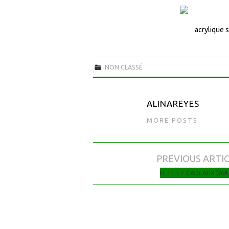
acrylique s
NON CLASSÉ
ALINAREYES
MORE POSTS
PREVIOUS ARTI
Navigation des articles
FÊTE ET CADEAUX (AVE