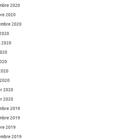
mbre 2020
bre 2020
embre 2020
 2020
et 2020
2020
2020
 2020
 2020
er 2020
er 2020
mbre 2019
mbre 2019
bre 2019
embre 2019