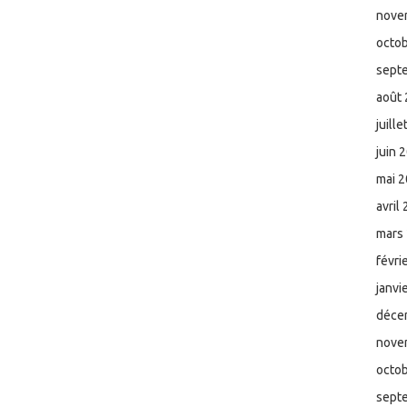
nove
octo
sept
août
juill
juin 
mai 
avril
mars
févri
janvi
déce
nove
octo
sept