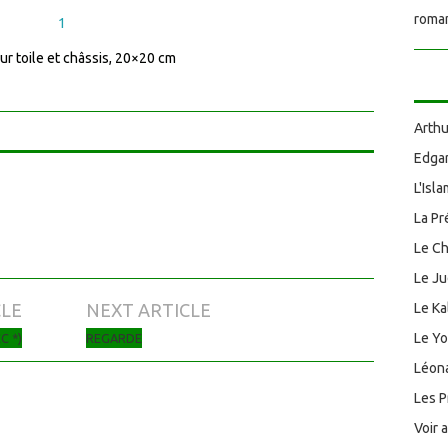
roman
ur toile et châssis, 20×20 cm
Arthu
Edgar
L'Isl
La Pr
Le Ch
Le J
CLE
NEXT ARTICLE
Le Ka
Le Y
C *)
REGARDE
Léona
Les P
Voir 