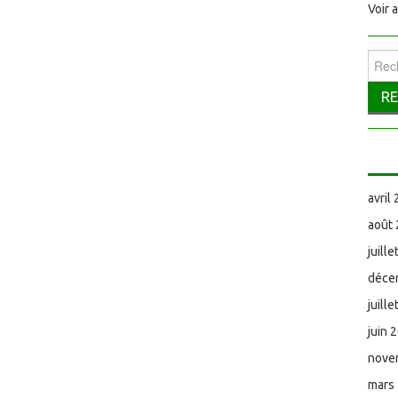
Voir 
Reche
avril
août
juill
déce
juill
juin 
nove
mars