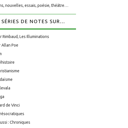
s, nouvelles, essais, poésie, théâtre…
SÉRIES DE NOTES SUR...
r Rimbaud, Les Illuminations
 Allan Poe
am
éhistoire
ristianisme
udaïsme
levala
oga
rd de Vinci
résocratiques
aussi : Chroniques