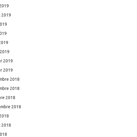
 2019
et 2019
2019
2019
 2019
 2019
er 2019
er 2019
mbre 2018
mbre 2018
bre 2018
embre 2018
 2018
et 2018
2018