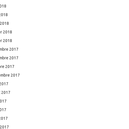
2018
 2018
 2018
er 2018
er 2018
mbre 2017
mbre 2017
bre 2017
embre 2017
 2017
et 2017
2017
2017
 2017
 2017