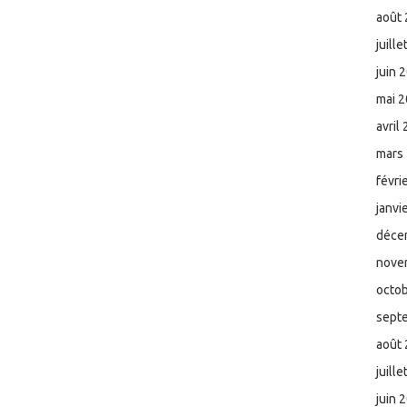
août
juill
juin 
mai 
avril
mars
févri
janvi
déce
nove
octo
sept
août
juill
juin 