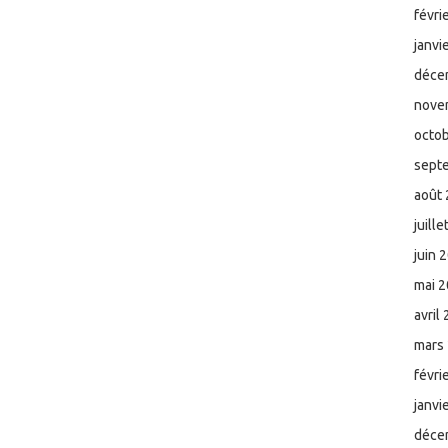
févri
janvi
déce
nove
octo
sept
août
juill
juin 
mai 
avril
mars
févri
janvi
déce