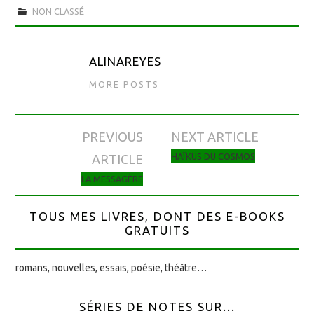
NON CLASSÉ
ALINAREYES
MORE POSTS
PREVIOUS
NEXT ARTICLE
Navigation des articles
HAÏKUS DU COSMOS
ARTICLE
LA MESSAGÈRE
TOUS MES LIVRES, DONT DES E-BOOKS
GRATUITS
romans, nouvelles, essais, poésie, théâtre…
SÉRIES DE NOTES SUR...