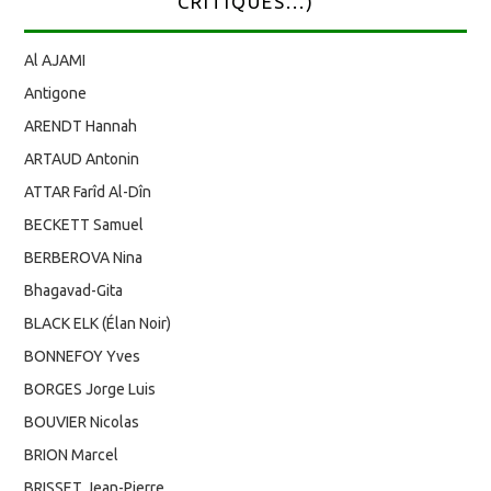
CRITIQUES...)
Al AJAMI
Antigone
ARENDT Hannah
ARTAUD Antonin
ATTAR Farîd Al-Dîn
BECKETT Samuel
BERBEROVA Nina
Bhagavad-Gita
BLACK ELK (Élan Noir)
BONNEFOY Yves
BORGES Jorge Luis
BOUVIER Nicolas
BRION Marcel
BRISSET Jean-Pierre