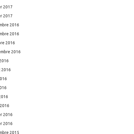
er 2017
er 2017
mbre 2016
mbre 2016
bre 2016
embre 2016
 2016
et 2016
2016
2016
 2016
 2016
er 2016
er 2016
mbre 2015