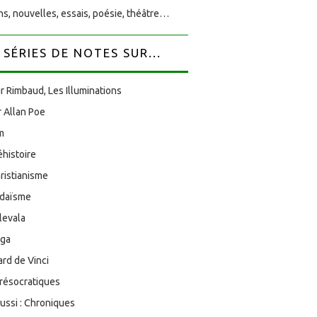
s, nouvelles, essais, poésie, théâtre…
SÉRIES DE NOTES SUR...
r Rimbaud, Les Illuminations
 Allan Poe
am
éhistoire
ristianisme
udaïsme
levala
oga
rd de Vinci
résocratiques
aussi : Chroniques