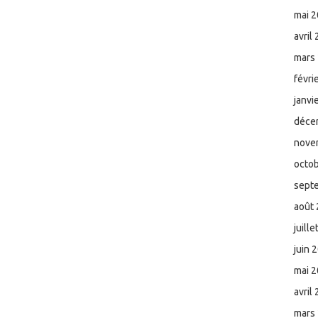
mai 
avril
mars
févri
janvi
déce
nove
octo
sept
août
juill
juin 
mai 
avril
mars