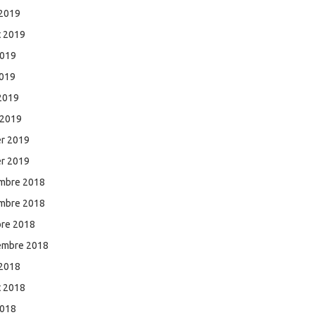
 2019
et 2019
2019
2019
 2019
 2019
er 2019
er 2019
mbre 2018
mbre 2018
bre 2018
embre 2018
 2018
et 2018
2018