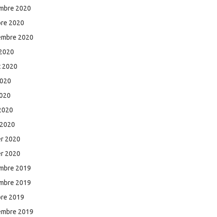
mbre 2020
bre 2020
embre 2020
 2020
et 2020
2020
2020
 2020
 2020
er 2020
er 2020
mbre 2019
mbre 2019
bre 2019
embre 2019