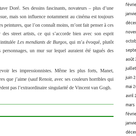
févri
tave Doré. Ses dessins fascinants, novateurs – plus d’une
janvi
ssue, mais son influence notamment au cinéma est toujours
déce
s peintures, que l’on connaît moins, m’ont fait penser à ces
nove
 des street artists, ce qui s’accorde bien avec son esprit
octo
intitulée
Les mendiants de Burgos
, qui m’a évoqué, plutôt
sept
 personnages, un mur sur lequel auraient été tagués des
août
juill
voir les impressionnistes. Même les plus forts, Manet,
juin 
es que j’aime (sauf Renoir, avec ses couleurs horribles qui
mai 
èdent pas l’extraordinaire singularité de Vincent van Gogh.
avril
mars
févri
janvi
déce