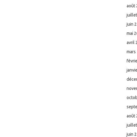
août
juill
juin 
mai 
avril
mars
févri
janvi
déce
nove
octo
sept
août
juill
juin 