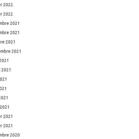
er 2022
er 2022
mbre 2021
mbre 2021
bre 2021
embre 2021
 2021
et 2021
2021
2021
 2021
 2021
er 2021
er 2021
mbre 2020