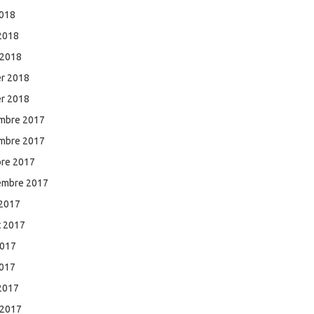
2018
 2018
 2018
er 2018
er 2018
mbre 2017
mbre 2017
bre 2017
embre 2017
 2017
et 2017
2017
2017
 2017
 2017