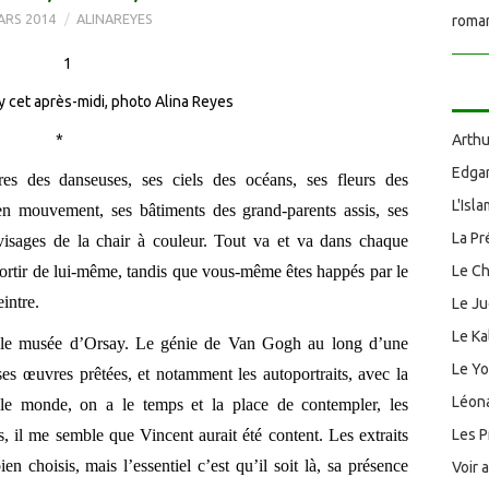
ARS 2014
ALINAREYES
roman
 cet après-midi, photo Alina Reyes
*
Arthu
Edgar
res des danseuses, ses ciels des océans, ses fleurs des
L'Isl
n mouvement, ses bâtiments des grand-parents assis, ses
La Pr
visages de la chair à couleur. Tout va et va dans chaque
 sortir de lui-même, tandis que vous-même êtes happés par le
Le Ch
intre.
Le J
Le Ka
i le musée d’Orsay. Le génie de Van Gogh au long d’une
Le Y
es œuvres prêtées, et notamment les autoportraits, avec la
Léona
le monde, on a le temps et la place de contempler, les
s, il me semble que Vincent aurait été content. Les extraits
Les P
en choisis, mais l’essentiel c’est qu’il soit là, sa présence
Voir 