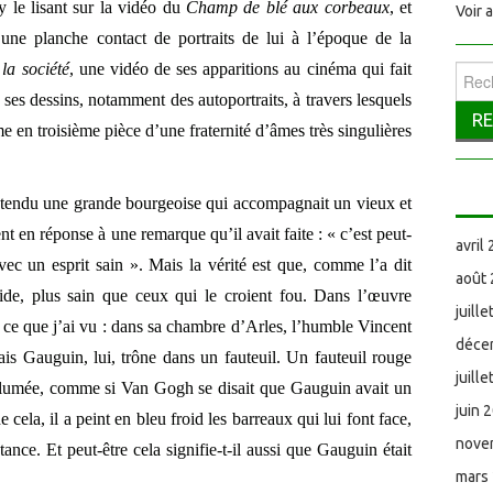
y le lisant sur la vidéo du
Champ de blé aux corbeaux
, et
Voir 
 une planche contact de portraits de lui à l’époque de la
la société
, une vidéo de ses apparitions au cinéma qui fait
Reche
 ses dessins, notamment des autoportraits, à travers lesquels
 en troisième pièce d’une fraternité d’âmes très singulières
entendu une grande bourgeoise qui accompagnait un vieux et
t en réponse à une remarque qu’il avait faite : « c’est peut-
avril
ec un esprit sain ». Mais la vérité est que, comme l’a dit
août
cide, plus sain que ceux qui le croient fou. Dans l’œuvre
juill
i ce que j’ai vu : dans sa chambre d’Arles, l’humble Vincent
déce
ais Gauguin, lui, trône dans un fauteuil. Un fauteuil rouge
juill
allumée, comme si Van Gogh se disait que Gauguin avait un
juin 
 cela, il a peint en bleu froid les barreaux qui lui font face,
nove
tance. Et peut-être cela signifie-t-il aussi que Gauguin était
mars