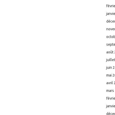
févri
janvi
déce
nove
octo
sept
août
juill
juin 
mai 
avril
mars
févri
janvi
déce