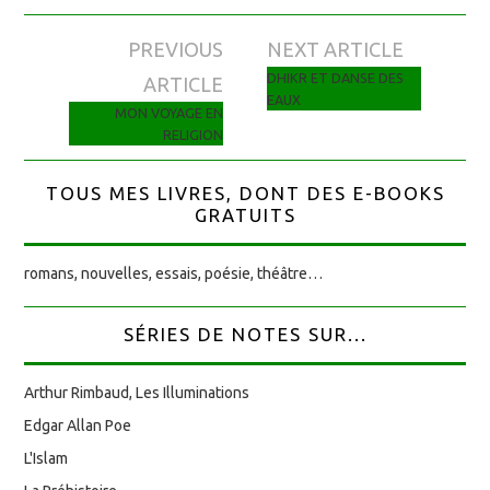
PREVIOUS
NEXT ARTICLE
Navigation des articles
DHIKR ET DANSE DES
ARTICLE
EAUX
MON VOYAGE EN
RELIGION
TOUS MES LIVRES, DONT DES E-BOOKS
GRATUITS
romans, nouvelles, essais, poésie, théâtre…
SÉRIES DE NOTES SUR...
Arthur Rimbaud, Les Illuminations
Edgar Allan Poe
L'Islam