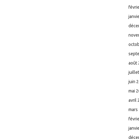
févri
janvi
déce
nove
octo
sept
août
juill
juin 
mai 
avril
mars
févri
janvi
déce