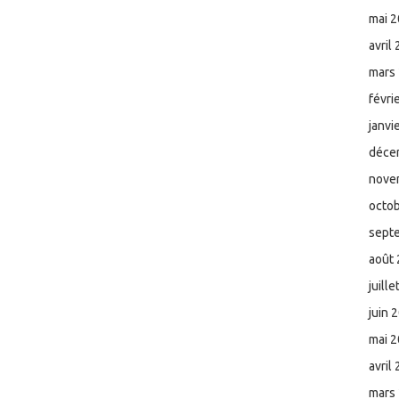
mai 
avril
mars
févri
janvi
déce
nove
octo
sept
août
juill
juin 
mai 
avril
mars