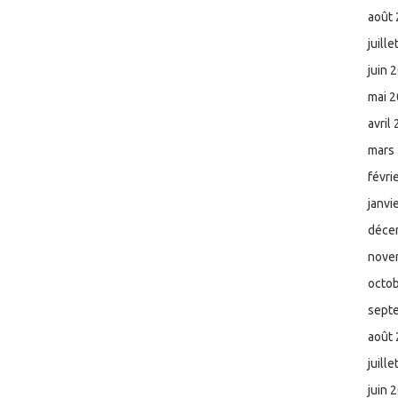
août
juill
juin 
mai 
avril
mars
févri
janvi
déce
nove
octo
sept
août
juill
juin 