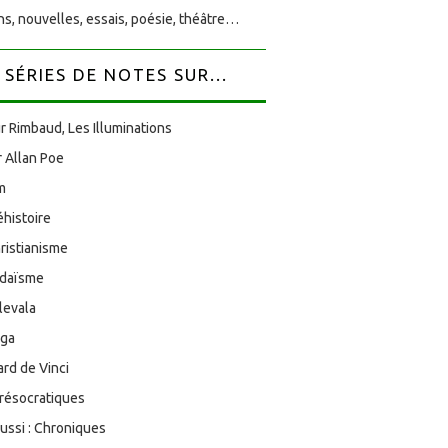
s, nouvelles, essais, poésie, théâtre…
SÉRIES DE NOTES SUR...
r Rimbaud, Les Illuminations
 Allan Poe
am
éhistoire
ristianisme
udaïsme
levala
oga
rd de Vinci
résocratiques
aussi : Chroniques