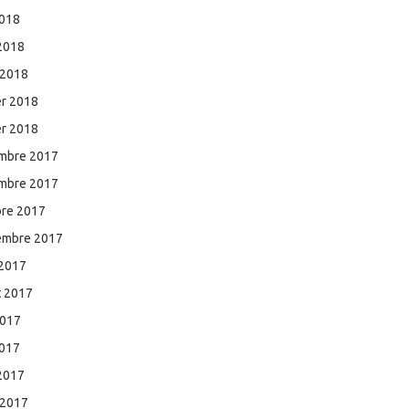
2018
 2018
 2018
er 2018
er 2018
mbre 2017
mbre 2017
bre 2017
embre 2017
 2017
et 2017
2017
2017
 2017
 2017