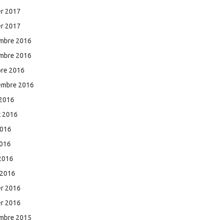
er 2017
er 2017
mbre 2016
mbre 2016
bre 2016
embre 2016
 2016
et 2016
2016
2016
 2016
 2016
er 2016
er 2016
mbre 2015