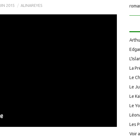
UIN 2015
ALINAREYES
roman
Arthu
Edgar
L'Isl
La Pr
Le Ch
Le J
Le Ka
Le Y
Léona
Les P
Voir 