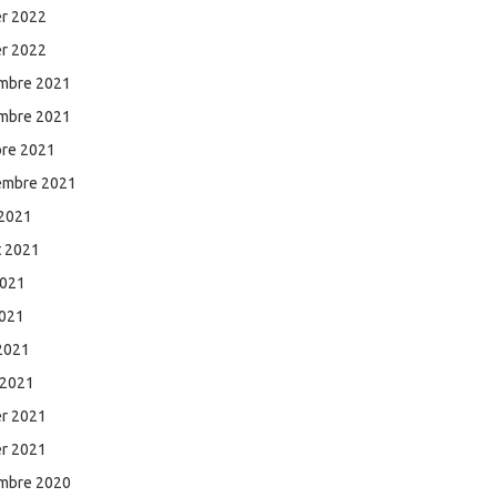
er 2022
er 2022
mbre 2021
mbre 2021
bre 2021
embre 2021
 2021
et 2021
2021
2021
 2021
 2021
er 2021
er 2021
mbre 2020