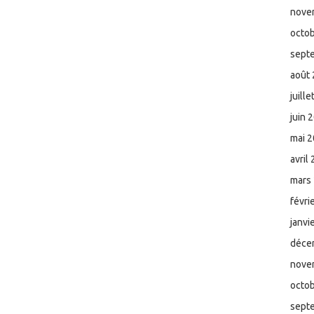
nove
octo
sept
août
juill
juin 
mai 
avril
mars
févri
janvi
déce
nove
octo
sept