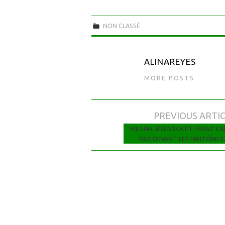
NON CLASSÉ
ALINAREYES
MORE POSTS
PREVIOUS ARTI
Navigation des articles
MILENA JESENSKA ET FRANZ KA
NUS DEVANT LES FANTÔMES 