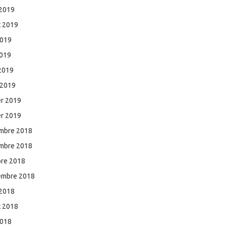
 2019
et 2019
2019
2019
 2019
 2019
er 2019
er 2019
mbre 2018
mbre 2018
bre 2018
embre 2018
 2018
et 2018
2018