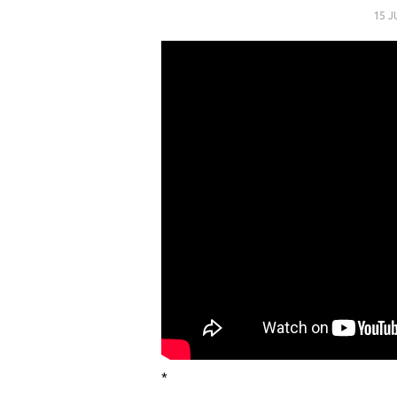
15 J
*