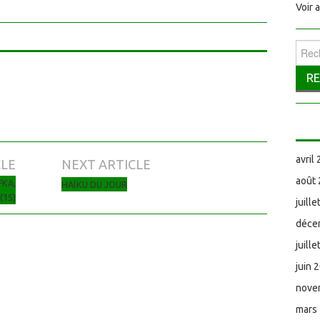
Voir 
Reche
avril
CLE
NEXT ARTICLE
août
FKA,
HAÏKU DU JOUR
(15)
juill
déce
juill
juin 
nove
mars