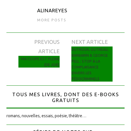
ALINAREYES
MORE POSTS
PREVIOUS
NEXT ARTICLE
Navigation des articles
DUTROUX, OUTREAU,
ARTICLE
BARBARIN & GEORGE
MA COUPE EST PLEINE
PELL : STOP À LA
(DE JOIE)
COMPLAISANCE
ENVERS LES
PÉDOCRIMINELS
TOUS MES LIVRES, DONT DES E-BOOKS
GRATUITS
romans, nouvelles, essais, poésie, théâtre…